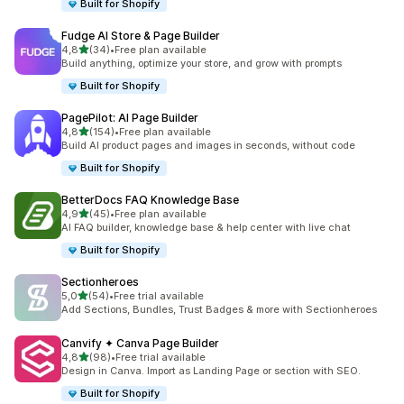
Built for Shopify
Fudge AI Store & Page Builder
na 5 gwiazdek
4,8
(34)
•
Free plan available
Łączna liczba recenzji: 34
Build anything, optimize your store, and grow with prompts
Built for Shopify
PagePilot: AI Page Builder
na 5 gwiazdek
4,8
(154)
•
Free plan available
Łączna liczba recenzji: 154
Build AI product pages and images in seconds, without code
Built for Shopify
BetterDocs FAQ Knowledge Base
na 5 gwiazdek
4,9
(45)
•
Free plan available
Łączna liczba recenzji: 45
AI FAQ builder, knowledge base & help center with live chat
Built for Shopify
Sectionheroes
na 5 gwiazdek
5,0
(54)
•
Free trial available
Łączna liczba recenzji: 54
Add Sections, Bundles, Trust Badges & more with Sectionheroes
Canvify ✦ Canva Page Builder
na 5 gwiazdek
4,8
(98)
•
Free trial available
Łączna liczba recenzji: 98
Design in Canva. Import as Landing Page or section with SEO.
Built for Shopify