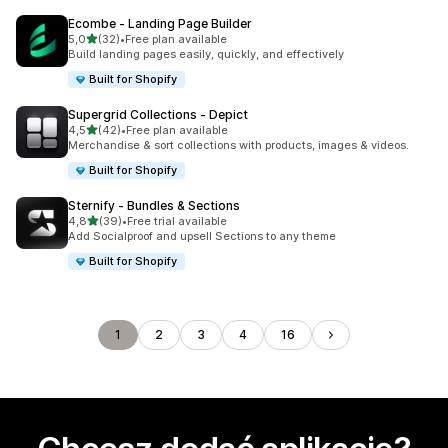
Ecombe ‑ Landing Page Builder
na 5 gwiazdek
5,0
(32)
•
Free plan available
Łączna liczba recenzji: 32
Build landing pages easily, quickly, and effectively
Built for Shopify
Supergrid Collections ‑ Depict
na 5 gwiazdek
4,5
(42)
•
Free plan available
Łączna liczba recenzji: 42
Merchandise & sort collections with products, images & videos.
Built for Shopify
Sternify ‑ Bundles & Sections
na 5 gwiazdek
4,8
(39)
•
Free trial available
Łączna liczba recenzji: 39
Add Socialproof and upsell Sections to any theme
Built for Shopify
1
2
3
4
16