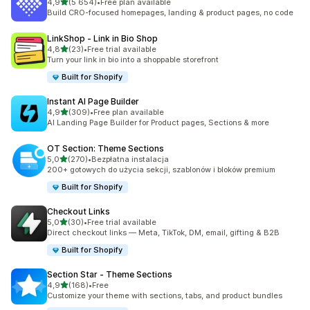
na 5 gwiazdek
4,9
(5 654)
•
Free plan available
Łączna liczba recenzji: 5654
Build CRO-focused homepages, landing & product pages, no code
LinkShop ‑ Link in Bio Shop
na 5 gwiazdek
4,8
(23)
•
Free trial available
Łączna liczba recenzji: 23
Turn your link in bio into a shoppable storefront
Built for Shopify
Instant AI Page Builder
na 5 gwiazdek
4,9
(309)
•
Free plan available
Łączna liczba recenzji: 309
AI Landing Page Builder for Product pages, Sections & more
OT Section: Theme Sections
na 5 gwiazdek
5,0
(270)
•
Bezpłatna instalacja
Łączna liczba recenzji: 270
200+ gotowych do użycia sekcji, szablonów i bloków premium
Built for Shopify
Checkout Links
na 5 gwiazdek
5,0
(30)
•
Free trial available
Łączna liczba recenzji: 30
Direct checkout links — Meta, TikTok, DM, email, gifting & B2B
Built for Shopify
Section Star ‑ Theme Sections
na 5 gwiazdek
4,9
(168)
•
Free
Łączna liczba recenzji: 168
Customize your theme with sections, tabs, and product bundles