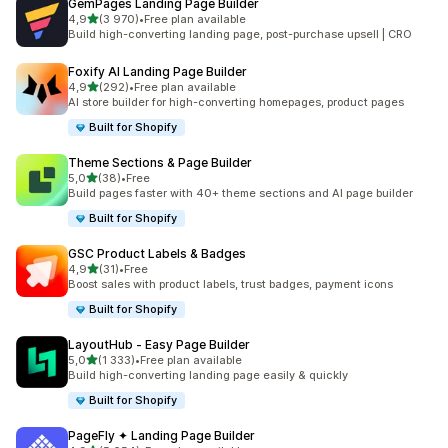
GemPages Landing Page Builder
na 5 gwiazdek
4,9
(3 970)
•
Free plan available
Łączna liczba recenzji: 3970
Build high-converting landing page, post-purchase upsell | CRO
Foxify AI Landing Page Builder
na 5 gwiazdek
4,9
(292)
•
Free plan available
Łączna liczba recenzji: 292
AI store builder for high-converting homepages, product pages
Built for Shopify
Theme Sections & Page Builder
na 5 gwiazdek
5,0
(38)
•
Free
Łączna liczba recenzji: 38
Build pages faster with 40+ theme sections and AI page builder
Built for Shopify
GSC Product Labels & Badges
na 5 gwiazdek
4,9
(31)
•
Free
Łączna liczba recenzji: 31
Boost sales with product labels, trust badges, payment icons
Built for Shopify
LayoutHub ‑ Easy Page Builder
na 5 gwiazdek
5,0
(1 333)
•
Free plan available
Łączna liczba recenzji: 1333
Build high-converting landing page easily & quickly
Built for Shopify
PageFly ✦ Landing Page Builder