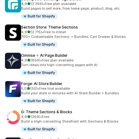
na 5 gwiazdek
4,9
(3 356)
•
Free plan available
Łączna liczba recenzji: 3356
Build pages to sell more, from home page, product, blog, etc.
Built for Shopify
Section Store: Theme Sections
na 5 gwiazdek
4,9
(2 715)
•
Free to install
Łączna liczba recenzji: 2715
700+ Customisable Sections. + Bundles, Cart Drawer & Blocks
Built for Shopify
Omnise ✧ AI Page Builder
na 5 gwiazdek
4,9
(856)
•
Free plan available
Łączna liczba recenzji: 856
Turn ideas into high-converting pages with AI.
Built for Shopify
Forge: AI Store Builder
na 5 gwiazdek
5,0
(50)
•
Free trial available
Łączna liczba recenzji: 50
Build your store in minutes with AI Store Builder + Bundles
Built for Shopify
G: Theme Sections & Blocks
na 5 gwiazdek
4,8
(269)
•
Free
Łączna liczba recenzji: 269
Build a High-converting Storefront with Sections & Blocks
Built for Shopify