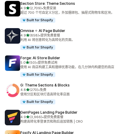
Section Store: Theme Sections
星（满分 5 星）
4.9
(2,709)
•
免费安装
总共 2709 条评论
超过 700 个可自定义分区，外加捆绑包、抽屉式购物车和区块。
Built for Shopify
Omnise ✧ AI Page Builder
星（满分 5 星）
4.9
(858)
•
提供免费套餐
总共 858 条评论
利用 AI 将创意转化为高转化的页面。
Built for Shopify
Forge: AI Store Builder
星（满分 5 星）
5.0
(50)
•
提供免费试用
总共 50 条评论
使用 AI 商店构建工具和捆绑优惠功能，在几分钟内构建您的商店
Built for Shopify
G: Theme Sections & Blocks
星（满分 5 星）
4.8
(270)
•
免费
总共 270 条评论
使用分区和区块打造高转化率店面
Built for Shopify
GemPages Landing Page Builder
星（满分 5 星）
4.9
(3,966)
•
提供免费套餐
总共 3966 条评论
构建高转化率登录页和购后追加销售 | CRO
Foxify AI Landing Page Builder