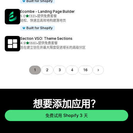
Built for Shopify
Ecombe ‑ Landing Page Builder
星（满分 5 星）
5.0
(32)
•
提供免费套餐
总共 32 条评论
轻松、快速且高效地构建落地页
Built for Shopify
Section VSO: Theme Sections
星（满分 5 星）
4.9
(66)
•
提供免费套餐
总共 66 条评论
旨在建立信任并最大限度促进增长的高级分区
1
2
3
4
16
想要添加应用？
免费试用 Shopify 3 天