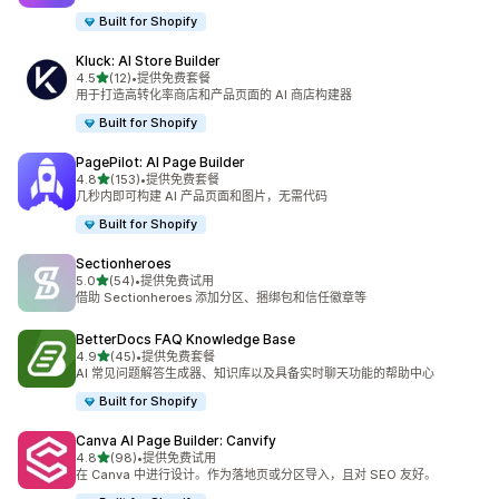
Built for Shopify
Kluck: AI Store Builder
星（满分 5 星）
4.5
(12)
•
提供免费套餐
总共 12 条评论
用于打造高转化率商店和产品页面的 AI 商店构建器
Built for Shopify
PagePilot: AI Page Builder
星（满分 5 星）
4.8
(153)
•
提供免费套餐
总共 153 条评论
几秒内即可构建 AI 产品页面和图片，无需代码
Built for Shopify
Sectionheroes
星（满分 5 星）
5.0
(54)
•
提供免费试用
总共 54 条评论
借助 Sectionheroes 添加分区、捆绑包和信任徽章等
BetterDocs FAQ Knowledge Base
星（满分 5 星）
4.9
(45)
•
提供免费套餐
总共 45 条评论
AI 常见问题解答生成器、知识库以及具备实时聊天功能的帮助中心
Built for Shopify
Canva AI Page Builder: Canvify
星（满分 5 星）
4.8
(98)
•
提供免费试用
总共 98 条评论
在 Canva 中进行设计。作为落地页或分区导入，且对 SEO 友好。