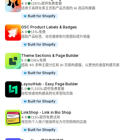
星（满分 5 星）
4.9
(291)
•
提供免费套餐
总共 291 条评论
适用于高转化率主页和产品页面的 AI 商店构建器
Built for Shopify
GSC Product Labels & Badges
星（满分 5 星）
4.9
(31)
•
免费
总共 31 条评论
借助产品标签、信任徽章和付款图标提升销量
Built for Shopify
Theme Sections & Page Builder
星（满分 5 星）
5.0
(36)
•
免费
总共 36 条评论
借助 40 多种主题分区和 AI 页面构建器，以更快的速度构建页面
Built for Shopify
LayoutHub ‑ Easy Page Builder
星（满分 5 星）
5.0
(1,333)
•
提供免费套餐
总共 1333 条评论
轻松快速地构建高转化率登陆页面
Built for Shopify
LinkShop ‑ Link in Bio Shop
星（满分 5 星）
4.8
(23)
•
提供免费试用
总共 23 条评论
将您的个人简介链接转化为可供购物的店面
Built for Shopify