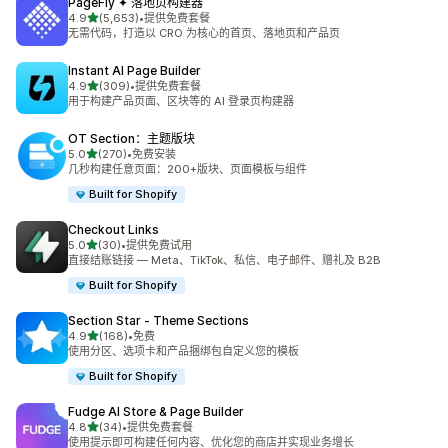
PageFly ✦ 落地页构建器
星（满分 5 星）
4.9
(5,653)
•
提供免费套餐
总共 5653 条评论
无需代码，打造以 CRO 为核心的首页、落地页和产品页
Instant AI Page Builder
星（满分 5 星）
4.9
(309)
•
提供免费套餐
总共 309 条评论
用于构建产品页面、区块等的 AI 登录页构建器
OT Section：主题版块
星（满分 5 星）
5.0
(270)
•
免费安装
总共 270 条评论
几秒构建任意页面：200+版块、页面模板与组件
Built for Shopify
Checkout Links
星（满分 5 星）
5.0
(30)
•
提供免费试用
总共 30 条评论
直接结账链接 — Meta、TikTok、私信、电子邮件、赠礼及 B2B
Built for Shopify
Section Star ‑ Theme Sections
星（满分 5 星）
4.9
(168)
•
免费
总共 168 条评论
使用分区、选项卡和产品捆绑包自定义您的模板
Built for Shopify
Fudge AI Store & Page Builder
星（满分 5 星）
4.8
(34)
•
提供免费套餐
总共 34 条评论
使用提示即可构建任何内容、优化您的商店并实现业务增长