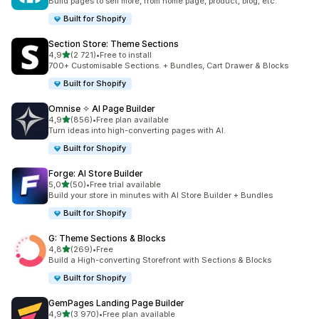
Build pages to sell more, from home page, product, blog, etc.
Built for Shopify
Section Store: Theme Sections
z 5 hvězd
4,9
(2 721)
•
Free to install
Celkový počet recenzí: 2721
700+ Customisable Sections. + Bundles, Cart Drawer & Blocks
Built for Shopify
Omnise ✧ AI Page Builder
z 5 hvězd
4,9
(856)
•
Free plan available
Celkový počet recenzí: 856
Turn ideas into high-converting pages with AI.
Built for Shopify
Forge: AI Store Builder
z 5 hvězd
5,0
(50)
•
Free trial available
Celkový počet recenzí: 50
Build your store in minutes with AI Store Builder + Bundles
Built for Shopify
G: Theme Sections & Blocks
z 5 hvězd
4,8
(269)
•
Free
Celkový počet recenzí: 269
Build a High-converting Storefront with Sections & Blocks
Built for Shopify
GemPages Landing Page Builder
z 5 hvězd
4,9
(3 970)
•
Free plan available
Celkový počet recenzí: 3970