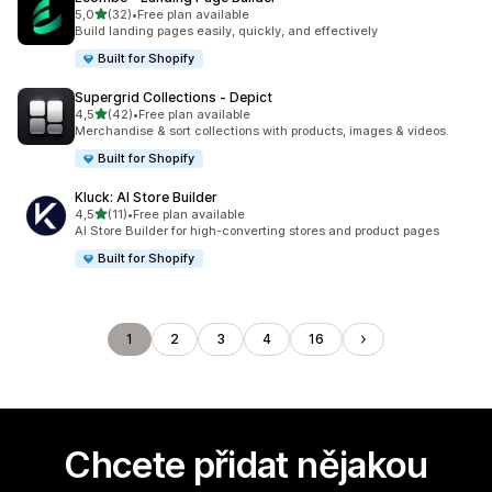
z 5 hvězd
5,0
(32)
•
Free plan available
Celkový počet recenzí: 32
Build landing pages easily, quickly, and effectively
Built for Shopify
Supergrid Collections ‑ Depict
z 5 hvězd
4,5
(42)
•
Free plan available
Celkový počet recenzí: 42
Merchandise & sort collections with products, images & videos.
Built for Shopify
Kluck: AI Store Builder
z 5 hvězd
4,5
(11)
•
Free plan available
Celkový počet recenzí: 11
AI Store Builder for high-converting stores and product pages
Built for Shopify
1
2
3
4
16
Chcete přidat nějakou