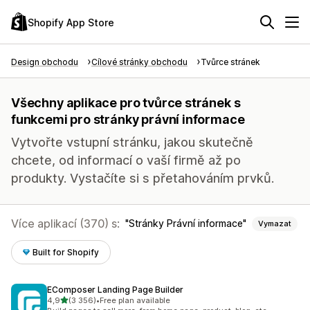
Shopify App Store
Design obchodu
Cílové stránky obchodu
Tvůrce stránek
Všechny aplikace pro tvůrce stránek s
funkcemi pro stránky právní informace
Vytvořte vstupní stránku, jakou skutečně
chcete, od informací o vaší firmě až po
produkty. Vystačíte si s přetahováním prvků.
Více aplikací (370) s:
Stránky Právní informace
Vymazat
Built for Shopify
EComposer Landing Page Builder
z 5 hvězd
4,9
(3 356)
•
Free plan available
Celkový počet recenzí: 3356