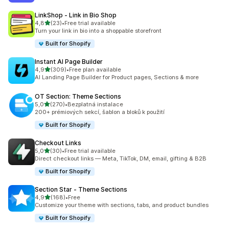
LinkShop ‑ Link in Bio Shop
z 5 hvězd
4,8
(23)
•
Free trial available
Celkový počet recenzí: 23
Turn your link in bio into a shoppable storefront
Built for Shopify
Instant AI Page Builder
z 5 hvězd
4,9
(309)
•
Free plan available
Celkový počet recenzí: 309
AI Landing Page Builder for Product pages, Sections & more
OT Section: Theme Sections
z 5 hvězd
5,0
(270)
•
Bezplatná instalace
Celkový počet recenzí: 270
200+ prémiových sekcí, šablon a bloků k použití
Built for Shopify
Checkout Links
z 5 hvězd
5,0
(30)
•
Free trial available
Celkový počet recenzí: 30
Direct checkout links — Meta, TikTok, DM, email, gifting & B2B
Built for Shopify
Section Star ‑ Theme Sections
z 5 hvězd
4,9
(168)
•
Free
Celkový počet recenzí: 168
Customize your theme with sections, tabs, and product bundles
Built for Shopify