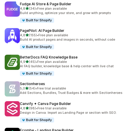
Fudge AI Store & Page Builder
z 5 hvězd
4,8
(34)
•
Free plan available
Celkový počet recenzí: 34
Build anything, optimize your store, and grow with prompts
Built for Shopify
PagePilot: AI Page Builder
z 5 hvězd
4,8
(155)
•
Free plan available
Celkový počet recenzí: 155
Build AI product pages and images in seconds, without code
Built for Shopify
BetterDocs FAQ Knowledge Base
z 5 hvězd
4,9
(45)
•
Free plan available
Celkový počet recenzí: 45
AI FAQ builder, knowledge base & help center with live chat
Built for Shopify
Sectionheroes
z 5 hvězd
5,0
(54)
•
Free trial available
Celkový počet recenzí: 54
Add Sections, Bundles, Trust Badges & more with Sectionheroes
Canvify ✦ Canva Page Builder
z 5 hvězd
4,8
(98)
•
Free trial available
Celkový počet recenzí: 98
Design in Canva. Import as Landing Page or section with SEO.
Built for Shopify
Ecombe ‑ Landing Page Builder