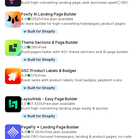
Build high-converting landing page, post-purchase upsell | CRO
Foxify AI Landing Page Builder
z 5 hvězd
4,9
(292)
•
Free plan available
Celkový počet recenzí: 292
AI store builder for high-converting homepages, product pages
Built for Shopify
Theme Sections & Page Builder
z 5 hvězd
5,0
(38)
•
Free
Celkový počet recenzí: 38
Build pages faster with 40+ theme sections and AI page builder
Built for Shopify
GSC Product Labels & Badges
z 5 hvězd
4,9
(31)
•
Free
Celkový počet recenzí: 31
Boost sales with product labels, trust badges, payment icons
Built for Shopify
LayoutHub ‑ Easy Page Builder
z 5 hvězd
5,0
(1 333)
•
Free plan available
Celkový počet recenzí: 1333
Build high-converting landing page easily & quickly
Built for Shopify
PageFly ✦ Landing Page Builder
z 5 hvězd
4,9
(5 654)
•
Free plan available
Celkový počet recenzí: 5654
Build CRO-focused homepages, landing & product pages, no code