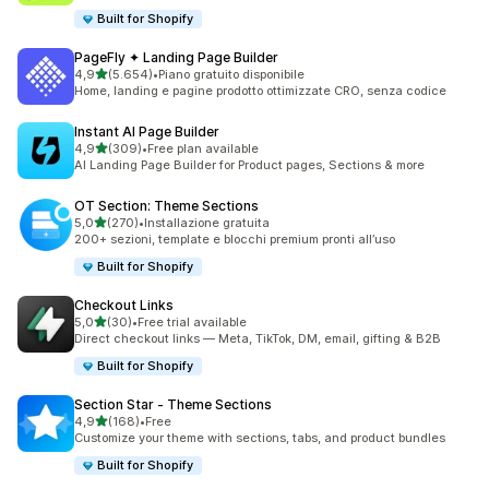
Built for Shopify
PageFly ✦ Landing Page Builder
stelle su 5
4,9
(5.654)
•
Piano gratuito disponibile
5654 recensioni totali
Home, landing e pagine prodotto ottimizzate CRO, senza codice
Instant AI Page Builder
stelle su 5
4,9
(309)
•
Free plan available
309 recensioni totali
AI Landing Page Builder for Product pages, Sections & more
OT Section: Theme Sections
stelle su 5
5,0
(270)
•
Installazione gratuita
270 recensioni totali
200+ sezioni, template e blocchi premium pronti all’uso
Built for Shopify
Checkout Links
stelle su 5
5,0
(30)
•
Free trial available
30 recensioni totali
Direct checkout links — Meta, TikTok, DM, email, gifting & B2B
Built for Shopify
Section Star ‑ Theme Sections
stelle su 5
4,9
(168)
•
Free
168 recensioni totali
Customize your theme with sections, tabs, and product bundles
Built for Shopify