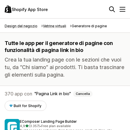
Shopify App Store
Design del negozio
Vetrine virtuali
Generatore di pagine
Tutte le app per il generatore di pagine con
funzionalità di pagina link in bio
Crea la tua landing page con le sezioni che vuoi
tu, da “Chi siamo” ai prodotti. Ti basta trascinare
gli elementi sulla pagina.
370 app con
Pagina Link in bio
Cancella
Built for Shopify
EComposer Landing Page Builder
stelle su 5
4,9
(3.357)
•
Free plan available
3357 recensioni totali