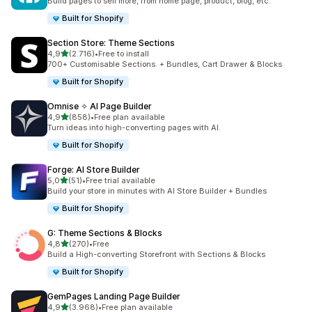
Build pages to sell more, from home page, product, blog, etc.
Built for Shopify
Section Store: Theme Sections
stelle su 5
4,9
(2.716)
•
Free to install
2716 recensioni totali
700+ Customisable Sections. + Bundles, Cart Drawer & Blocks
Built for Shopify
Omnise ✧ AI Page Builder
stelle su 5
4,9
(858)
•
Free plan available
858 recensioni totali
Turn ideas into high-converting pages with AI.
Built for Shopify
Forge: AI Store Builder
stelle su 5
5,0
(51)
•
Free trial available
51 recensioni totali
Build your store in minutes with AI Store Builder + Bundles
Built for Shopify
G: Theme Sections & Blocks
stelle su 5
4,8
(270)
•
Free
270 recensioni totali
Build a High-converting Storefront with Sections & Blocks
Built for Shopify
GemPages Landing Page Builder
stelle su 5
4,9
(3.968)
•
Free plan available
3968 recensioni totali