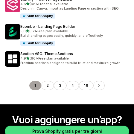
stelle su 5
4,8
(98)
•
Free trial available
98 recensioni totali
Design in Canva. Import as Landing Page or section with SEO.
Built for Shopify
Ecombe ‑ Landing Page Builder
stelle su 5
5,0
(32)
•
Free plan available
32 recensioni totali
Build landing pages easily, quickly, and effectively
Built for Shopify
Section VSO: Theme Sections
stelle su 5
4,9
(66)
•
Free plan available
66 recensioni totali
Premium sections designed to build trust and maximize growth
1
2
3
4
16
Vuoi aggiungere un’app?
Prova Shopify gratis per tre giorni