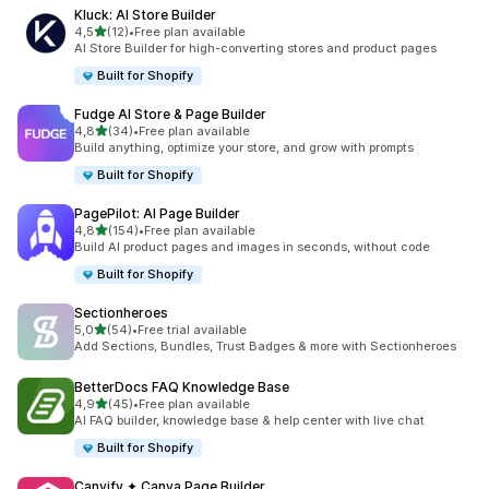
Kluck: AI Store Builder
stelle su 5
4,5
(12)
•
Free plan available
12 recensioni totali
AI Store Builder for high-converting stores and product pages
Built for Shopify
Fudge AI Store & Page Builder
stelle su 5
4,8
(34)
•
Free plan available
34 recensioni totali
Build anything, optimize your store, and grow with prompts
Built for Shopify
PagePilot: AI Page Builder
stelle su 5
4,8
(154)
•
Free plan available
154 recensioni totali
Build AI product pages and images in seconds, without code
Built for Shopify
Sectionheroes
stelle su 5
5,0
(54)
•
Free trial available
54 recensioni totali
Add Sections, Bundles, Trust Badges & more with Sectionheroes
BetterDocs FAQ Knowledge Base
stelle su 5
4,9
(45)
•
Free plan available
45 recensioni totali
AI FAQ builder, knowledge base & help center with live chat
Built for Shopify
Canvify ✦ Canva Page Builder