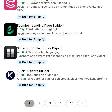
av 5 stjärnor
4,8
(98)
•
Gratis testversion tillgänglig
98 recensioner totalt
Designa i Canva. Importera som landningssida eller avsnitt med
SEO.
Built for Shopify
Ecombe ‑ Landing Page Builder
av 5 stjärnor
5,0
(32)
•
Gratisplan tillgänglig
32 recensioner totalt
Bygg landningssidor enkelt, snabbt och effektivt
Built for Shopify
Supergrid Collections ‑ Depict
av 5 stjärnor
4,5
(42)
•
Gratisplan tillgänglig
42 recensioner totalt
Exponera och sortera kollektioner med produkter, bilder och videor.
Built for Shopify
Kluck: AI Store Builder
av 5 stjärnor
4,5
(11)
•
Gratisplan tillgänglig
11 recensioner totalt
AI-butiksbyggare för butiker och produktsidor med hög konvertering
Built for Shopify
1
2
3
4
16