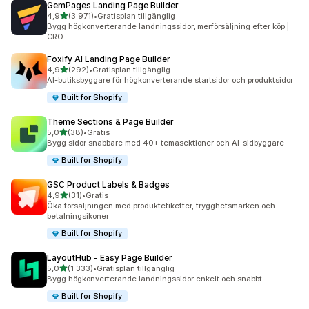
GemPages Landing Page Builder
av 5 stjärnor
4,9
(3 971)
•
Gratisplan tillgänglig
3971 recensioner totalt
Bygg högkonverterande landningssidor, merförsäljning efter köp |
CRO
Foxify AI Landing Page Builder
av 5 stjärnor
4,9
(292)
•
Gratisplan tillgänglig
292 recensioner totalt
AI-butiksbyggare för högkonverterande startsidor och produktsidor
Built for Shopify
Theme Sections & Page Builder
av 5 stjärnor
5,0
(38)
•
Gratis
38 recensioner totalt
Bygg sidor snabbare med 40+ temasektioner och AI-sidbyggare
Built for Shopify
GSC Product Labels & Badges
av 5 stjärnor
4,9
(31)
•
Gratis
31 recensioner totalt
Öka försäljningen med produktetiketter, trygghetsmärken och
betalningsikoner
Built for Shopify
LayoutHub ‑ Easy Page Builder
av 5 stjärnor
5,0
(1 333)
•
Gratisplan tillgänglig
1333 recensioner totalt
Bygg högkonverterande landningssidor enkelt och snabbt
Built for Shopify