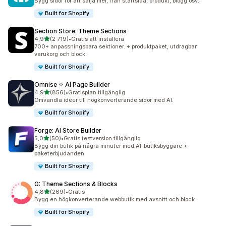
Bygg sidor för att sälja mer, från startsida, produkt, blogg osv.
Built for Shopify
Section Store: Theme Sections
av 5 stjärnor
4,9
(2 719)
•
Gratis att installera
2719 recensioner totalt
700+ anpassningsbara sektioner. + produktpaket, utdragbar
varukorg och block
Built for Shopify
Omnise ✧ AI Page Builder
av 5 stjärnor
4,9
(856)
•
Gratisplan tillgänglig
856 recensioner totalt
Omvandla idéer till högkonverterande sidor med AI.
Built for Shopify
Forge: AI Store Builder
av 5 stjärnor
5,0
(50)
•
Gratis testversion tillgänglig
50 recensioner totalt
Bygg din butik på några minuter med AI-butiksbyggare +
paketerbjudanden
Built for Shopify
G: Theme Sections & Blocks
av 5 stjärnor
4,8
(269)
•
Gratis
269 recensioner totalt
Bygg en högkonverterande webbutik med avsnitt och block
Built for Shopify