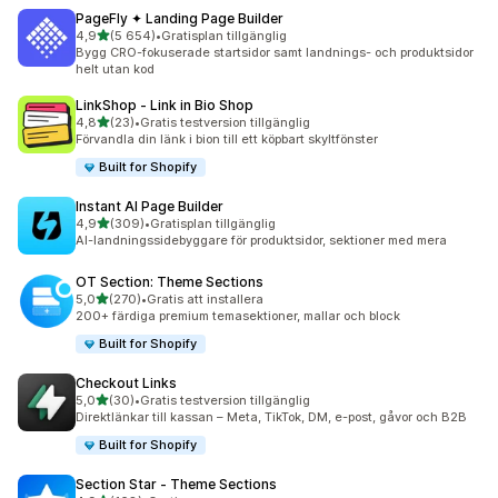
PageFly ✦ Landing Page Builder
av 5 stjärnor
4,9
(5 654)
•
Gratisplan tillgänglig
5654 recensioner totalt
Bygg CRO-fokuserade startsidor samt landnings- och produktsidor
helt utan kod
LinkShop ‑ Link in Bio Shop
av 5 stjärnor
4,8
(23)
•
Gratis testversion tillgänglig
23 recensioner totalt
Förvandla din länk i bion till ett köpbart skyltfönster
Built for Shopify
Instant AI Page Builder
av 5 stjärnor
4,9
(309)
•
Gratisplan tillgänglig
309 recensioner totalt
AI-landningssidebyggare för produktsidor, sektioner med mera
OT Section: Theme Sections
av 5 stjärnor
5,0
(270)
•
Gratis att installera
270 recensioner totalt
200+ färdiga premium temasektioner, mallar och block
Built for Shopify
Checkout Links
av 5 stjärnor
5,0
(30)
•
Gratis testversion tillgänglig
30 recensioner totalt
Direktlänkar till kassan – Meta, TikTok, DM, e-post, gåvor och B2B
Built for Shopify
Section Star ‑ Theme Sections