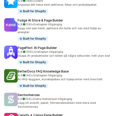
av 5 stjärnor
4,9
(168)
•
Gratis
168 recensioner totalt
Anpassa ditt tema med sektioner, flikar och produktpaket
Built for Shopify
Fudge AI Store & Page Builder
av 5 stjärnor
4,8
(34)
•
Gratisplan tillgänglig
34 recensioner totalt
Bygg vad som helst, optimera din butik och väx med hjälp av
prompter
Built for Shopify
PagePilot: AI Page Builder
av 5 stjärnor
4,8
(155)
•
Gratisplan tillgänglig
155 recensioner totalt
Skapa AI-produktsidor och bilder på några sekunder, helt utan kod
Built for Shopify
BetterDocs FAQ Knowledge Base
av 5 stjärnor
4,9
(45)
•
Gratisplan tillgänglig
45 recensioner totalt
AI-FAQ-byggare, kunskapsbas och hjälpcenter med livechatt
Built for Shopify
Sectionheroes
av 5 stjärnor
5,0
(54)
•
Gratis testversion tillgänglig
54 recensioner totalt
Lägg till avsnitt, paket, förtroendemärken med mera med
Sectionheroes
Canvify ✦ Canva Page Builder