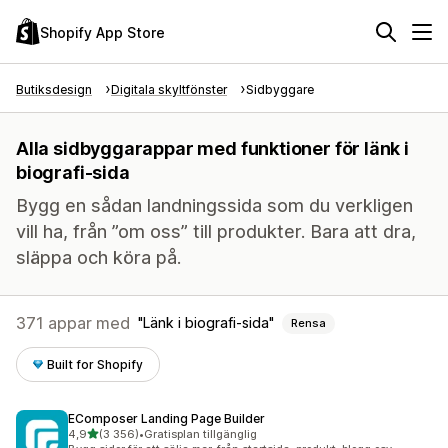
Shopify App Store
Butiksdesign
Digitala skyltfönster
Sidbyggare
Alla sidbyggarappar med funktioner för länk i
biografi-sida
Bygg en sådan landningssida som du verkligen
vill ha, från ”om oss” till produkter. Bara att dra,
släppa och köra på.
371 appar med
Länk i biografi-sida
Rensa
Built for Shopify
EComposer Landing Page Builder
av 5 stjärnor
4,9
(3 356)
•
Gratisplan tillgänglig
3356 recensioner totalt