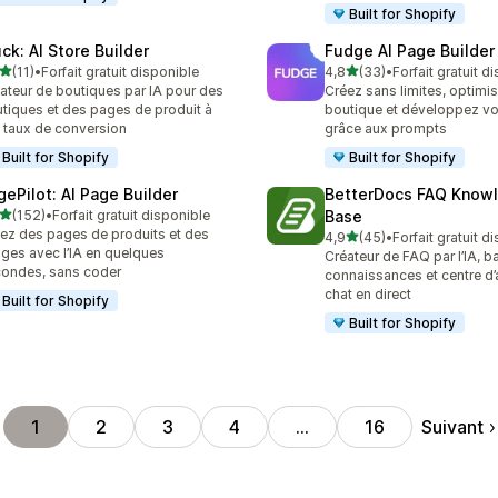
Built for Shopify
uck: AI Store Builder
Fudge AI Page Builder 
étoile(s) sur 5
étoile(s) sur 5
(11)
•
Forfait gratuit disponible
4,8
(33)
•
Forfait gratuit d
avis au total
33 avis au total
ateur de boutiques par IA pour des
Créez sans limites, optimi
tiques et des pages de produit à
boutique et développez vot
t taux de conversion
grâce aux prompts
Built for Shopify
Built for Shopify
gePilot: AI Page Builder
BetterDocs FAQ Know
étoile(s) sur 5
(152)
•
Forfait gratuit disponible
Base
 avis au total
ez des pages de produits et des
étoile(s) sur 5
4,9
(45)
•
Forfait gratuit d
45 avis au total
ges avec l’IA en quelques
Créateur de FAQ par l’IA, b
ondes, sans coder
connaissances et centre d’
chat en direct
Built for Shopify
Built for Shopify
Suivant
1
2
3
4
…
16