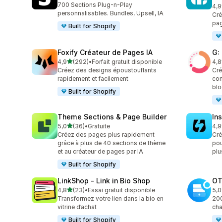
700 Sections Plug-n-Play
4,9
335
personnalisables. Bundles, Upsell, IA
Cré
pag
Built for Shopify
Foxify Créateur de Pages IA
G:
étoile(s) sur 5
4,9
(292)
•
Forfait gratuit disponible
4,8
292 avis au total
270
Créez des designs époustouflants
Cré
rapidement et facilement
con
blo
Built for Shopify
Theme Sections & Page Builder
In
étoile(s) sur 5
5,0
(36)
•
Gratuite
4,9
36 avis au total
308
Créez des pages plus rapidement
Cré
grâce à plus de 40 sections de thème
pou
et au créateur de pages par IA
plu
Built for Shopify
LinkShop ‑ Link in Bio Shop
OT
étoile(s) sur 5
4,8
(23)
•
Essai gratuit disponible
5,0
23 avis au total
270
Transformez votre lien dans la bio en
200
vitrine d’achat
cha
Built for Shopify