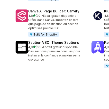
Canva AI Page Builder: Canvify
Kl
étoile(s) sur 5
4,8
(97)
•
Essai gratuit disponible
4,5
97 avis au total
11 
Créez dans Canva. Importez en tant
Cré
que page de destination ou section
bou
optimisée pour le SEO.
for
Built for Shopify
Section VSO: Theme Sections
Pa
étoile(s) sur 5
4,9
(66)
•
Forfait gratuit disponible
4,8
66 avis au total
152
Des sections premium conçues pour
Cré
instaurer la confiance et maximiser la
ima
croissance
sec