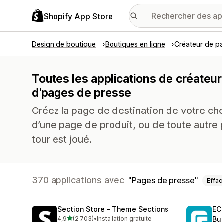
Shopify App Store
Design de boutique
Boutiques en ligne
Créateur de p
Toutes les applications de créateu
d'pages de presse
Créez la page de destination de votre choi
d’une page de produit, ou de toute autre 
tour est joué.
370 applications avec
Pages de presse
Effac
Section Store ‑ Theme Sections
EC
étoile(s) sur 5
4,9
(2 703)
•
Installation gratuite
Bu
2703 avis au total