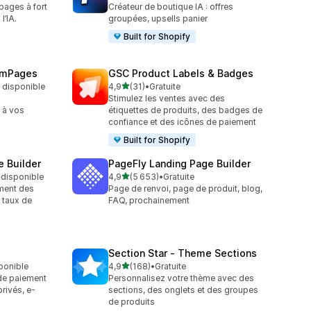
pages à fort
Créateur de boutique IA : offres
l’IA.
groupées, upsells panier
Built for Shopify
emPages
GSC Product Labels & Badges
étoile(s) sur 5
t disponible
4,9
(31)
•
Gratuite
31 avis au total
Stimulez les ventes avec des
 à vos
étiquettes de produits, des badges de
confiance et des icônes de paiement
Built for Shopify
 Builder
PageFly Landing Page Builder
étoile(s) sur 5
t disponible
4,9
(5 653)
•
Gratuite
5653 avis au total
ement des
Page de renvoi, page de produit, blog,
 taux de
FAQ, prochainement
Section Star ‑ Theme Sections
étoile(s) sur 5
sponible
4,9
(168)
•
Gratuite
168 avis au total
 de paiement
Personnalisez votre thème avec des
rivés, e-
sections, des onglets et des groupes
de produits