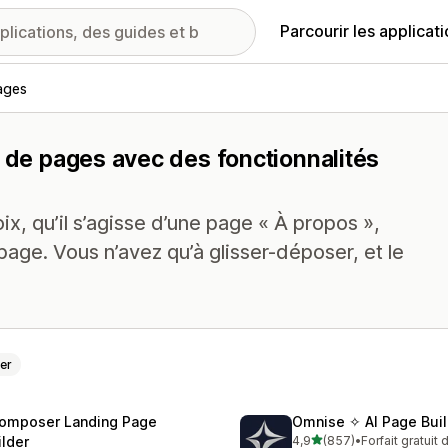
Parcourir les applicat
ages
r de pages avec des fonctionnalités
x, qu’il s’agisse d’une page « À propos »,
page. Vous n’avez qu’à glisser-déposer, et le
er
omposer Landing Page
Omnise ✧ AI Page Buil
étoile(s) sur 5
ilder
4,9
(857)
•
Forfait gratuit
857 avis au total