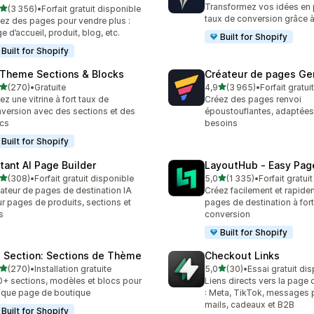
Transformez vos idées en 
étoile(s) sur 5
(3 356)
•
Forfait gratuit disponible
6 avis au total
taux de conversion grâce à 
ez des pages pour vendre plus :
e d’accueil, produit, blog, etc.
Built for Shopify
Built for Shopify
 Theme Sections & Blocks
Créateur de pages G
étoile(s) sur 5
étoile(s) sur 5
(270)
•
Gratuite
4,9
(3 965)
•
Forfait gratui
 avis au total
3965 avis au total
ez une vitrine à fort taux de
Créez des pages renvoi
version avec des sections et des
époustouflantes, adaptées
cs
besoins
Built for Shopify
stant AI Page Builder
LayoutHub ‑ Easy Page
étoile(s) sur 5
étoile(s) sur 5
(308)
•
Forfait gratuit disponible
5,0
(1 335)
•
Forfait gratui
 avis au total
1335 avis au total
ateur de pages de destination IA
Créez facilement et rapid
r pages de produits, sections et
pages de destination à fort
s
conversion
Built for Shopify
 Section: Sections de Thème
Checkout Links
étoile(s) sur 5
étoile(s) sur 5
(270)
•
Installation gratuite
5,0
(30)
•
Essai gratuit di
 avis au total
30 avis au total
+ sections, modèles et blocs pour
Liens directs vers la page
que page de boutique
: Meta, TikTok, messages p
mails, cadeaux et B2B
Built for Shopify