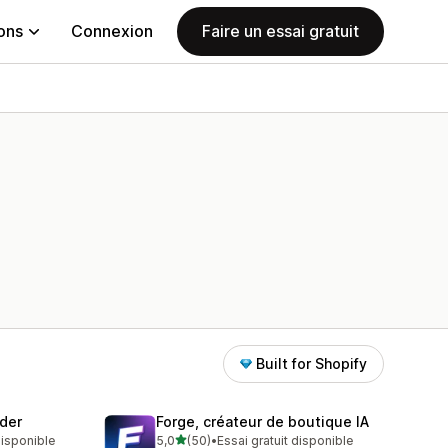
ions
Connexion
Faire un essai gratuit
Built for Shopify
der
Forge, créateur de boutique IA
étoile(s) sur 5
 disponible
5,0
(50)
•
Essai gratuit disponible
50 avis au total