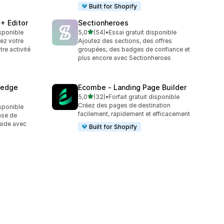
Built for Shopify
+ Editor
Sectionheroes
étoile(s) sur 5
isponible
5,0
(54)
•
Essai gratuit disponible
54 avis au total
sez votre
Ajoutez des sections, des offres
re activité
groupées, des badges de confiance et
plus encore avec Sectionheroes
ledge
Ecombe ‑ Landing Page Builder
étoile(s) sur 5
5,0
(32)
•
Forfait gratuit disponible
32 avis au total
Créez des pages de destination
isponible
facilement, rapidement et efficacement
ase de
aide avec
Built for Shopify