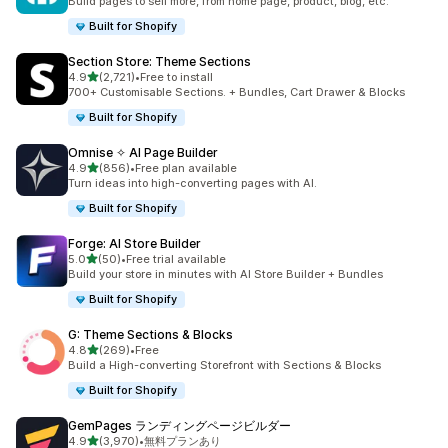
Build pages to sell more, from home page, product, blog, etc.
Built for Shopify
Section Store: Theme Sections
5つ星中
4.9
(2,721)
•
Free to install
合計レビュー数：2721件
700+ Customisable Sections. + Bundles, Cart Drawer & Blocks
Built for Shopify
Omnise ✧ AI Page Builder
5つ星中
4.9
(856)
•
Free plan available
合計レビュー数：856件
Turn ideas into high-converting pages with AI.
Built for Shopify
Forge: AI Store Builder
5つ星中
5.0
(50)
•
Free trial available
合計レビュー数：50件
Build your store in minutes with AI Store Builder + Bundles
Built for Shopify
G: Theme Sections & Blocks
5つ星中
4.8
(269)
•
Free
合計レビュー数：269件
Build a High-converting Storefront with Sections & Blocks
Built for Shopify
GemPages ランディングページビルダー
5つ星中
4.9
(3,970)
•
無料プランあり
合計レビュー数：3970件