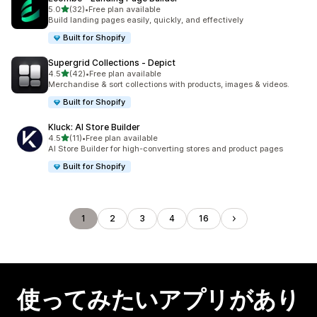
5つ星中
5.0
(32)
•
Free plan available
合計レビュー数：32件
Build landing pages easily, quickly, and effectively
Built for Shopify
Supergrid Collections ‑ Depict
5つ星中
4.5
(42)
•
Free plan available
合計レビュー数：42件
Merchandise & sort collections with products, images & videos.
Built for Shopify
Kluck: AI Store Builder
5つ星中
4.5
(11)
•
Free plan available
合計レビュー数：11件
AI Store Builder for high-converting stores and product pages
Built for Shopify
1
2
3
4
16
使ってみたいアプリがあり