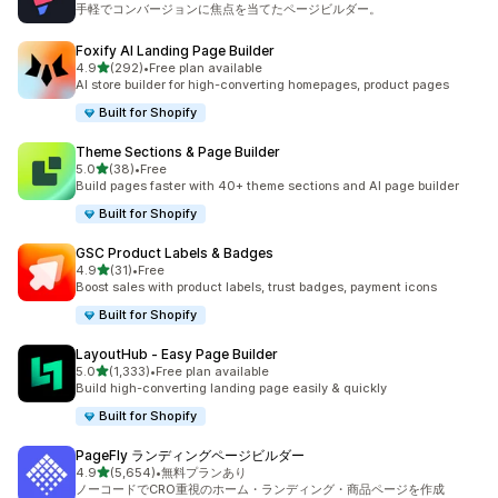
手軽でコンバージョンに焦点を当てたページビルダー。
Foxify AI Landing Page Builder
5つ星中
4.9
(292)
•
Free plan available
合計レビュー数：292件
AI store builder for high-converting homepages, product pages
Built for Shopify
Theme Sections & Page Builder
5つ星中
5.0
(38)
•
Free
合計レビュー数：38件
Build pages faster with 40+ theme sections and AI page builder
Built for Shopify
GSC Product Labels & Badges
5つ星中
4.9
(31)
•
Free
合計レビュー数：31件
Boost sales with product labels, trust badges, payment icons
Built for Shopify
LayoutHub ‑ Easy Page Builder
5つ星中
5.0
(1,333)
•
Free plan available
合計レビュー数：1333件
Build high-converting landing page easily & quickly
Built for Shopify
PageFly ランディングページビルダー
5つ星中
4.9
(5,654)
•
無料プランあり
合計レビュー数：5654件
ノーコードでCRO重視のホーム・ランディング・商品ページを作成