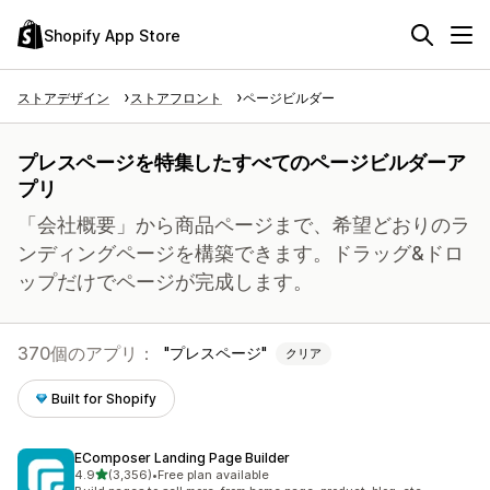
Shopify App Store
ストアデザイン
ストアフロント
ページビルダー
プレスページを特集したすべてのページビルダーア
プリ
「会社概要」から商品ページまで、希望どおりのラ
ンディングページを構築できます。ドラッグ&ドロ
ップだけでページが完成します。
370個のアプリ：
プレスページ
クリア
Built for Shopify
EComposer Landing Page Builder
5つ星中
4.9
(3,356)
•
Free plan available
合計レビュー数：3356件