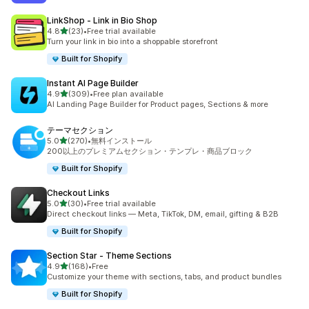
LinkShop ‑ Link in Bio Shop
5つ星中
4.8
(23)
•
Free trial available
合計レビュー数：23件
Turn your link in bio into a shoppable storefront
Built for Shopify
Instant AI Page Builder
5つ星中
4.9
(309)
•
Free plan available
合計レビュー数：309件
AI Landing Page Builder for Product pages, Sections & more
テーマセクション
5つ星中
5.0
(270)
•
無料インストール
合計レビュー数：270件
200以上のプレミアムセクション・テンプレ・商品ブロック
Built for Shopify
Checkout Links
5つ星中
5.0
(30)
•
Free trial available
合計レビュー数：30件
Direct checkout links — Meta, TikTok, DM, email, gifting & B2B
Built for Shopify
Section Star ‑ Theme Sections
5つ星中
4.9
(168)
•
Free
合計レビュー数：168件
Customize your theme with sections, tabs, and product bundles
Built for Shopify