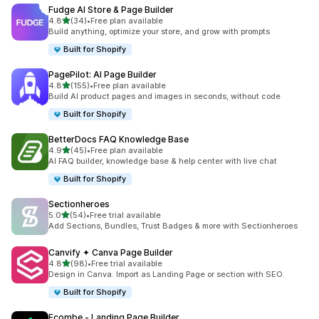
Fudge AI Store & Page Builder
5つ星中
4.8
(34)
•
Free plan available
合計レビュー数：34件
Build anything, optimize your store, and grow with prompts
Built for Shopify
PagePilot: AI Page Builder
5つ星中
4.8
(155)
•
Free plan available
合計レビュー数：155件
Build AI product pages and images in seconds, without code
Built for Shopify
BetterDocs FAQ Knowledge Base
5つ星中
4.9
(45)
•
Free plan available
合計レビュー数：45件
AI FAQ builder, knowledge base & help center with live chat
Built for Shopify
Sectionheroes
5つ星中
5.0
(54)
•
Free trial available
合計レビュー数：54件
Add Sections, Bundles, Trust Badges & more with Sectionheroes
Canvify ✦ Canva Page Builder
5つ星中
4.8
(98)
•
Free trial available
合計レビュー数：98件
Design in Canva. Import as Landing Page or section with SEO.
Built for Shopify
Ecombe ‑ Landing Page Builder