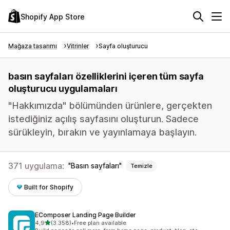
Shopify App Store
Mağaza tasarımı
Vitrinler
Sayfa oluşturucu
basın sayfaları özelliklerini içeren tüm sayfa
oluşturucu uygulamaları
"Hakkımızda" bölümünden ürünlere, gerçekten
istediğiniz açılış sayfasını oluşturun. Sadece
sürükleyin, bırakın ve yayınlamaya başlayın.
371 uygulama:
Basın sayfaları
Temizle
Built for Shopify
EComposer Landing Page Builder
5 yıldız üzerinden
4,9
(3.358)
•
Free plan available
toplam 3358 değerlendirme