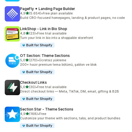
PageFly ✦ Landing Page Builder
5 yıldız üzerinden
4,9
(5.654)
•
Free plan available
toplam 5654 değerlendirme
Build CRO-focused homepages, landing & product pages, no code
LinkShop ‑ Link in Bio Shop
5 yıldız üzerinden
4,8
(23)
•
Free trial available
toplam 23 değerlendirme
Turn your link in bio into a shoppable storefront
Built for Shopify
OT Section: Theme Sections
5 yıldız üzerinden
5,0
(270)
•
Ücretsiz yükleme
toplam 270 değerlendirme
200+ hazır premium tema bölümü, şablon ve blok
Built for Shopify
Checkout Links
5 yıldız üzerinden
5,0
(30)
•
Free trial available
toplam 30 değerlendirme
Direct checkout links — Meta, TikTok, DM, email, gifting & B2B
Built for Shopify
Section Star ‑ Theme Sections
5 yıldız üzerinden
4,9
(168)
•
Free
toplam 168 değerlendirme
Customize your theme with sections, tabs, and product bundles
Built for Shopify