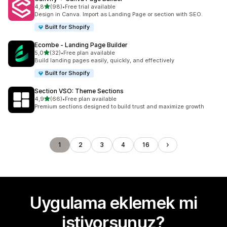
5 yıldız üzerinden
4,8
(98)
•
Free trial available
toplam 98 değerlendirme
Design in Canva. Import as Landing Page or section with SEO.
Built for Shopify
Ecombe ‑ Landing Page Builder
5 yıldız üzerinden
5,0
(32)
•
Free plan available
toplam 32 değerlendirme
Build landing pages easily, quickly, and effectively
Built for Shopify
Section VSO: Theme Sections
5 yıldız üzerinden
4,9
(66)
•
Free plan available
toplam 66 değerlendirme
Premium sections designed to build trust and maximize growth
1
2
3
4
16
Uygulama eklemek mi
istiyorsunuz?