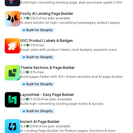
Build high-converting landing page, post-purchase upsell | CRO
Foxify AI Landing Page Builder
5 yıldız üzerinden
4,9
(292)
•
Free plan available
toplam 292 değerlendirme
AI store builder for high-converting homepages, product pages
Built for Shopify
GSC Product Labels & Badges
5 yıldız üzerinden
4,9
(31)
•
Free
toplam 31 değerlendirme
Boost sales with product labels, trust badges, payment icons
Built for Shopify
Theme Sections & Page Builder
5 yıldız üzerinden
5,0
(37)
•
Free
toplam 37 değerlendirme
Build pages faster with 40+ theme sections and AI page builder
Built for Shopify
LayoutHub ‑ Easy Page Builder
5 yıldız üzerinden
5,0
(1.333)
•
Free plan available
toplam 1333 değerlendirme
Build high-converting landing page easily & quickly
Built for Shopify
Instant AI Page Builder
5 yıldız üzerinden
4,9
(309)
•
Free plan available
toplam 309 değerlendirme
AI Landing Page Builder for Product pages, Sections & more