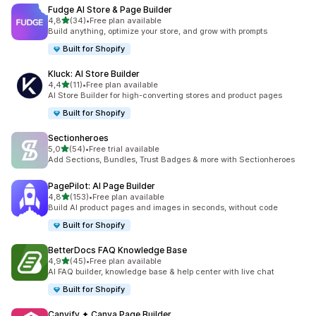
Fudge AI Store & Page Builder
5 yıldız üzerinden
4,8
(34)
•
Free plan available
toplam 34 değerlendirme
Build anything, optimize your store, and grow with prompts
Built for Shopify
Kluck: AI Store Builder
5 yıldız üzerinden
4,4
(11)
•
Free plan available
toplam 11 değerlendirme
AI Store Builder for high-converting stores and product pages
Built for Shopify
Sectionheroes
5 yıldız üzerinden
5,0
(54)
•
Free trial available
toplam 54 değerlendirme
Add Sections, Bundles, Trust Badges & more with Sectionheroes
PagePilot: AI Page Builder
5 yıldız üzerinden
4,8
(153)
•
Free plan available
toplam 153 değerlendirme
Build AI product pages and images in seconds, without code
Built for Shopify
BetterDocs FAQ Knowledge Base
5 yıldız üzerinden
4,9
(45)
•
Free plan available
toplam 45 değerlendirme
AI FAQ builder, knowledge base & help center with live chat
Built for Shopify
Canvify ✦ Canva Page Builder