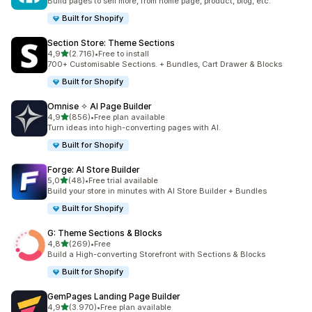
Build pages to sell more, from home page, product, blog, etc.
Built for Shopify
Section Store: Theme Sections
5 yıldız üzerinden
4,9
(2.716)
•
Free to install
toplam 2716 değerlendirme
700+ Customisable Sections. + Bundles, Cart Drawer & Blocks
Built for Shopify
Omnise ✧ AI Page Builder
5 yıldız üzerinden
4,9
(856)
•
Free plan available
toplam 856 değerlendirme
Turn ideas into high-converting pages with AI.
Built for Shopify
Forge: AI Store Builder
5 yıldız üzerinden
5,0
(48)
•
Free trial available
toplam 48 değerlendirme
Build your store in minutes with AI Store Builder + Bundles
Built for Shopify
G: Theme Sections & Blocks
5 yıldız üzerinden
4,8
(269)
•
Free
toplam 269 değerlendirme
Build a High-converting Storefront with Sections & Blocks
Built for Shopify
GemPages Landing Page Builder
5 yıldız üzerinden
4,9
(3.970)
•
Free plan available
toplam 3970 değerlendirme