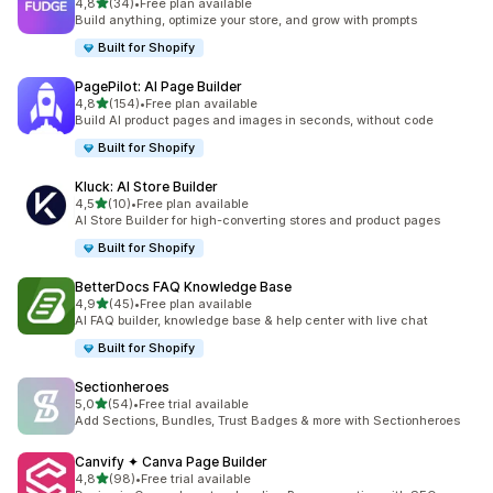
av 5 stjerner
4,8
(34)
•
Free plan available
Totalt 34 omtaler
Build anything, optimize your store, and grow with prompts
Built for Shopify
PagePilot: AI Page Builder
av 5 stjerner
4,8
(154)
•
Free plan available
Totalt 154 omtaler
Build AI product pages and images in seconds, without code
Built for Shopify
Kluck: AI Store Builder
av 5 stjerner
4,5
(10)
•
Free plan available
Totalt 10 omtaler
AI Store Builder for high-converting stores and product pages
Built for Shopify
BetterDocs FAQ Knowledge Base
av 5 stjerner
4,9
(45)
•
Free plan available
Totalt 45 omtaler
AI FAQ builder, knowledge base & help center with live chat
Built for Shopify
Sectionheroes
av 5 stjerner
5,0
(54)
•
Free trial available
Totalt 54 omtaler
Add Sections, Bundles, Trust Badges & more with Sectionheroes
Canvify ✦ Canva Page Builder
av 5 stjerner
4,8
(98)
•
Free trial available
Totalt 98 omtaler