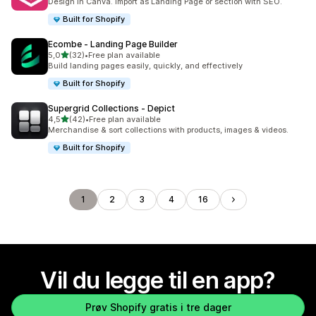
Design in Canva. Import as Landing Page or section with SEO.
Built for Shopify
Ecombe ‑ Landing Page Builder
av 5 stjerner
5,0
(32)
•
Free plan available
Totalt 32 omtaler
Build landing pages easily, quickly, and effectively
Built for Shopify
Supergrid Collections ‑ Depict
av 5 stjerner
4,5
(42)
•
Free plan available
Totalt 42 omtaler
Merchandise & sort collections with products, images & videos.
Built for Shopify
1
2
3
4
16
Vil du legge til en app?
Prøv Shopify gratis i tre dager