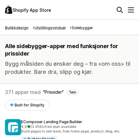
Shopify App Store
Butikkdesign
Utstillingsvinduer
Sidebygger
Alle sidebygger-apper med funksjoner for
prissider
Bygg målsiden du ønsker deg – fra «om oss» til
produkter. Bare dra, slipp og kjør.
371 apper med
Prissider
Tøm
Built for Shopify
EComposer Landing Page Builder
av 5 stjerner
4,9
(3 356)
•
Free plan available
Totalt 3356 omtaler
Build pages to sell more, from home page, product, blog, etc.