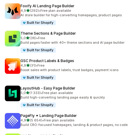
Foxify AI Landing Page Builder
av 5 stjerner
4,9
(292)
•
Free plan available
Totalt 292 omtaler
AI store builder for high-converting homepages, product pages
Built for Shopify
Theme Sections & Page Builder
av 5 stjerner
5,0
(38)
•
Free
Totalt 38 omtaler
Build pages faster with 40+ theme sections and AI page builder
Built for Shopify
GSC Product Labels & Badges
av 5 stjerner
4,9
(31)
•
Free
Totalt 31 omtaler
Boost sales with product labels, trust badges, payment icons
Built for Shopify
LayoutHub ‑ Easy Page Builder
av 5 stjerner
5,0
(1 333)
•
Free plan available
Totalt 1333 omtaler
Build high-converting landing page easily & quickly
Built for Shopify
PageFly ✦ Landing Page Builder
av 5 stjerner
4,9
(5 654)
•
Free plan available
Totalt 5654 omtaler
Build CRO-focused homepages, landing & product pages, no code