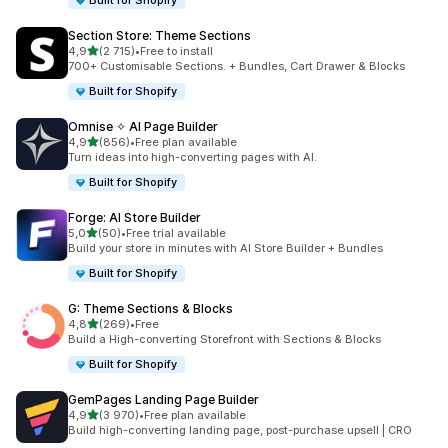
Built for Shopify
Section Store: Theme Sections
av 5 stjerner
4,9
(2 715)
•
Free to install
Totalt 2715 omtaler
700+ Customisable Sections. + Bundles, Cart Drawer & Blocks
Built for Shopify
Omnise ✧ AI Page Builder
av 5 stjerner
4,9
(856)
•
Free plan available
Totalt 856 omtaler
Turn ideas into high-converting pages with AI.
Built for Shopify
Forge: AI Store Builder
av 5 stjerner
5,0
(50)
•
Free trial available
Totalt 50 omtaler
Build your store in minutes with AI Store Builder + Bundles
Built for Shopify
G: Theme Sections & Blocks
av 5 stjerner
4,8
(269)
•
Free
Totalt 269 omtaler
Build a High-converting Storefront with Sections & Blocks
Built for Shopify
GemPages Landing Page Builder
av 5 stjerner
4,9
(3 970)
•
Free plan available
Totalt 3970 omtaler
Build high-converting landing page, post-purchase upsell | CRO