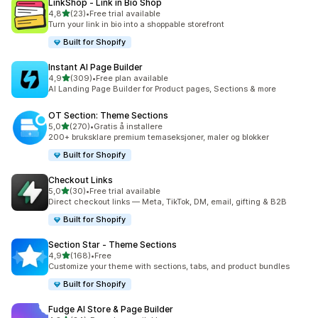
LinkShop ‑ Link in Bio Shop
av 5 stjerner
4,8
(23)
•
Free trial available
Totalt 23 omtaler
Turn your link in bio into a shoppable storefront
Built for Shopify
Instant AI Page Builder
av 5 stjerner
4,9
(309)
•
Free plan available
Totalt 309 omtaler
AI Landing Page Builder for Product pages, Sections & more
OT Section: Theme Sections
av 5 stjerner
5,0
(270)
•
Gratis å installere
Totalt 270 omtaler
200+ bruksklare premium temaseksjoner, maler og blokker
Built for Shopify
Checkout Links
av 5 stjerner
5,0
(30)
•
Free trial available
Totalt 30 omtaler
Direct checkout links — Meta, TikTok, DM, email, gifting & B2B
Built for Shopify
Section Star ‑ Theme Sections
av 5 stjerner
4,9
(168)
•
Free
Totalt 168 omtaler
Customize your theme with sections, tabs, and product bundles
Built for Shopify
Fudge AI Store & Page Builder