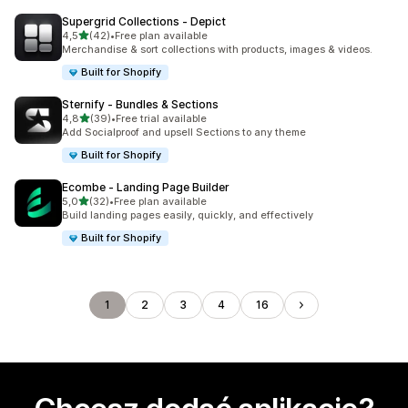
Supergrid Collections ‑ Depict
na 5 gwiazdek
4,5
(42)
•
Free plan available
Łączna liczba recenzji: 42
Merchandise & sort collections with products, images & videos.
Built for Shopify
Sternify ‑ Bundles & Sections
na 5 gwiazdek
4,8
(39)
•
Free trial available
Łączna liczba recenzji: 39
Add Socialproof and upsell Sections to any theme
Built for Shopify
Ecombe ‑ Landing Page Builder
na 5 gwiazdek
5,0
(32)
•
Free plan available
Łączna liczba recenzji: 32
Build landing pages easily, quickly, and effectively
Built for Shopify
1
2
3
4
16