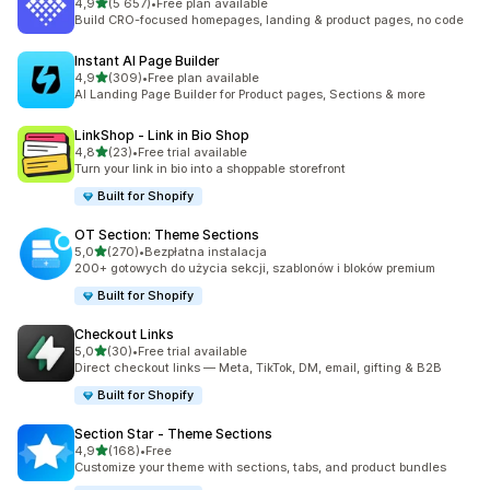
na 5 gwiazdek
4,9
(5 657)
•
Free plan available
Łączna liczba recenzji: 5657
Build CRO-focused homepages, landing & product pages, no code
Instant AI Page Builder
na 5 gwiazdek
4,9
(309)
•
Free plan available
Łączna liczba recenzji: 309
AI Landing Page Builder for Product pages, Sections & more
LinkShop ‑ Link in Bio Shop
na 5 gwiazdek
4,8
(23)
•
Free trial available
Łączna liczba recenzji: 23
Turn your link in bio into a shoppable storefront
Built for Shopify
OT Section: Theme Sections
na 5 gwiazdek
5,0
(270)
•
Bezpłatna instalacja
Łączna liczba recenzji: 270
200+ gotowych do użycia sekcji, szablonów i bloków premium
Built for Shopify
Checkout Links
na 5 gwiazdek
5,0
(30)
•
Free trial available
Łączna liczba recenzji: 30
Direct checkout links — Meta, TikTok, DM, email, gifting & B2B
Built for Shopify
Section Star ‑ Theme Sections
na 5 gwiazdek
4,9
(168)
•
Free
Łączna liczba recenzji: 168
Customize your theme with sections, tabs, and product bundles