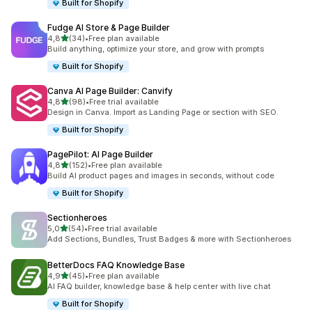
Built for Shopify
Fudge AI Store & Page Builder
na 5 gwiazdek
4,8
(34)
•
Free plan available
Łączna liczba recenzji: 34
Build anything, optimize your store, and grow with prompts
Built for Shopify
Canva AI Page Builder: Canvify
na 5 gwiazdek
4,8
(98)
•
Free trial available
Łączna liczba recenzji: 98
Design in Canva. Import as Landing Page or section with SEO.
Built for Shopify
PagePilot: AI Page Builder
na 5 gwiazdek
4,8
(152)
•
Free plan available
Łączna liczba recenzji: 152
Build AI product pages and images in seconds, without code
Built for Shopify
Sectionheroes
na 5 gwiazdek
5,0
(54)
•
Free trial available
Łączna liczba recenzji: 54
Add Sections, Bundles, Trust Badges & more with Sectionheroes
BetterDocs FAQ Knowledge Base
na 5 gwiazdek
4,9
(45)
•
Free plan available
Łączna liczba recenzji: 45
AI FAQ builder, knowledge base & help center with live chat
Built for Shopify