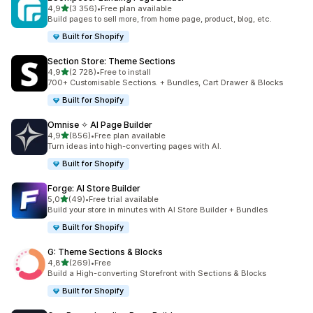
na 5 gwiazdek
4,9
(3 356)
•
Free plan available
Łączna liczba recenzji: 3356
Build pages to sell more, from home page, product, blog, etc.
Built for Shopify
Section Store: Theme Sections
na 5 gwiazdek
4,9
(2 728)
•
Free to install
Łączna liczba recenzji: 2728
700+ Customisable Sections. + Bundles, Cart Drawer & Blocks
Built for Shopify
Omnise ✧ AI Page Builder
na 5 gwiazdek
4,9
(856)
•
Free plan available
Łączna liczba recenzji: 856
Turn ideas into high-converting pages with AI.
Built for Shopify
Forge: AI Store Builder
na 5 gwiazdek
5,0
(49)
•
Free trial available
Łączna liczba recenzji: 49
Build your store in minutes with AI Store Builder + Bundles
Built for Shopify
G: Theme Sections & Blocks
na 5 gwiazdek
4,8
(269)
•
Free
Łączna liczba recenzji: 269
Build a High-converting Storefront with Sections & Blocks
Built for Shopify