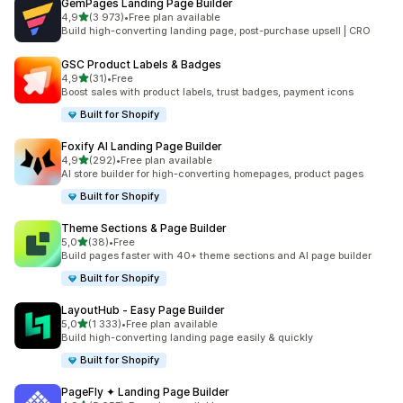
GemPages Landing Page Builder
na 5 gwiazdek
4,9
(3 973)
•
Free plan available
Łączna liczba recenzji: 3973
Build high-converting landing page, post-purchase upsell | CRO
GSC Product Labels & Badges
na 5 gwiazdek
4,9
(31)
•
Free
Łączna liczba recenzji: 31
Boost sales with product labels, trust badges, payment icons
Built for Shopify
Foxify AI Landing Page Builder
na 5 gwiazdek
4,9
(292)
•
Free plan available
Łączna liczba recenzji: 292
AI store builder for high-converting homepages, product pages
Built for Shopify
Theme Sections & Page Builder
na 5 gwiazdek
5,0
(38)
•
Free
Łączna liczba recenzji: 38
Build pages faster with 40+ theme sections and AI page builder
Built for Shopify
LayoutHub ‑ Easy Page Builder
na 5 gwiazdek
5,0
(1 333)
•
Free plan available
Łączna liczba recenzji: 1333
Build high-converting landing page easily & quickly
Built for Shopify
PageFly ✦ Landing Page Builder