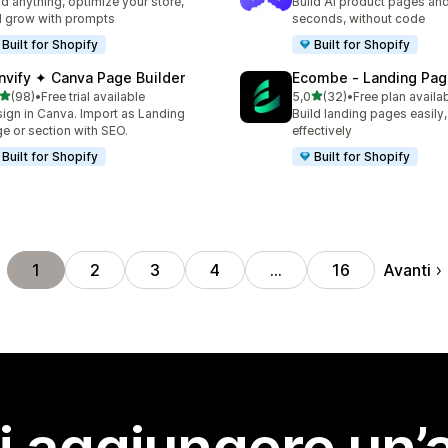
ld anything, optimize your store,
Build AI product pages an
 grow with prompts
seconds, without code
Built for Shopify
Built for Shopify
nvify ✦ Canva Page Builder
Ecombe ‑ Landing Pag
stelle su 5
stelle su 5
(98)
•
Free trial available
5,0
(32)
•
Free plan availa
recensioni totali
32 recensioni totali
ign in Canva. Import as Landing
Build landing pages easily,
e or section with SEO.
effectively
Built for Shopify
Built for Shopify
Avanti
1
2
3
4
…
16