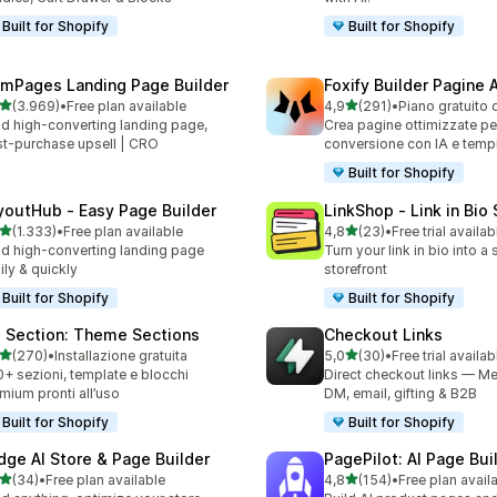
Built for Shopify
Built for Shopify
mPages Landing Page Builder
Foxify Builder Pagine A
stelle su 5
stelle su 5
(3.969)
•
Free plan available
4,9
(291)
•
Piano gratuito 
9 recensioni totali
291 recensioni totali
ld high-converting landing page,
Crea pagine ottimizzate per
t-purchase upsell | CRO
conversione con IA e templ
Built for Shopify
youtHub ‑ Easy Page Builder
LinkShop ‑ Link in Bio
stelle su 5
stelle su 5
(1.333)
•
Free plan available
4,8
(23)
•
Free trial availab
3 recensioni totali
23 recensioni totali
ld high-converting landing page
Turn your link in bio into 
ily & quickly
storefront
Built for Shopify
Built for Shopify
 Section: Theme Sections
Checkout Links
stelle su 5
stelle su 5
(270)
•
Installazione gratuita
5,0
(30)
•
Free trial availab
 recensioni totali
30 recensioni totali
+ sezioni, template e blocchi
Direct checkout links — Me
mium pronti all’uso
DM, email, gifting & B2B
Built for Shopify
Built for Shopify
dge AI Store & Page Builder
PagePilot: AI Page Bui
stelle su 5
stelle su 5
(34)
•
Free plan available
4,8
(154)
•
Free plan avail
recensioni totali
154 recensioni totali