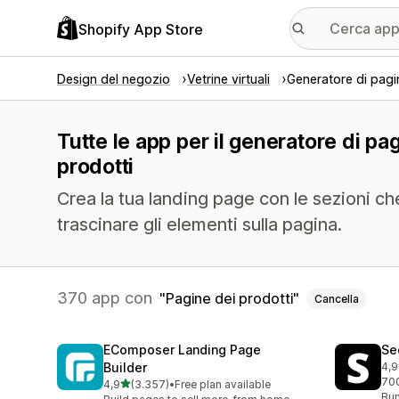
Shopify App Store
Design del negozio
Vetrine virtuali
Generatore di pagi
Tutte le app per il generatore di pa
prodotti
Crea la tua landing page con le sezioni che
trascinare gli elementi sulla pagina.
370 app con
Pagine dei prodotti
Cancella
EComposer Landing Page
Se
Builder
4,9
271
700
stelle su 5
4,9
(3.357)
•
Free plan available
3357 recensioni totali
Bun