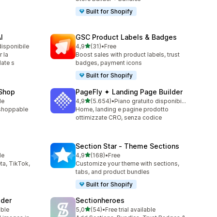
Built for Shopify
I
GSC Product Labels & Badges
stelle su 5
disponibile
4,9
(31)
•
Free
31 recensioni totali
 la
Boost sales with product labels, trust
ate s
badges, payment icons
Built for Shopify
 Shop
PageFly ✦ Landing Page Builder
stelle su 5
le
4,9
(5.654)
•
Piano gratuito disponibile
5654 recensioni totali
a shoppable
Home, landing e pagine prodotto
ottimizzate CRO, senza codice
Section Star ‑ Theme Sections
stelle su 5
le
4,9
(168)
•
Free
168 recensioni totali
ta, TikTok,
Customize your theme with sections,
tabs, and product bundles
Built for Shopify
lder
Sectionheroes
stelle su 5
able
5,0
(54)
•
Free trial available
54 recensioni totali