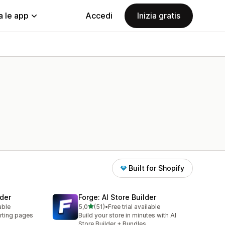
a le app
Accedi
Inizia gratis
Built for Shopify
der
Forge: AI Store Builder
stelle su 5
able
5,0
(51)
•
Free trial available
51 recensioni totali
rting pages
Build your store in minutes with AI
Store Builder + Bundles