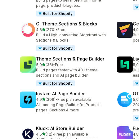
Build pages to sell more, from home
page, product, blog, etc.
Built for Shopify
G: Theme Sections & Blocks
Ge
stelle su 5
4,8
(270)
•
Free
4,9
270 recensioni totali
396
Build a High-converting Storefront with
Bui
Sections & Blocks
pos
Built for Shopify
Theme Sections & Page Builder
La
stelle su 5
5,0
(36)
•
Free
5,0
36 recensioni totali
133
Build pages faster with 40+ theme
Bui
sections and AI page builder
eas
Built for Shopify
Instant AI Page Builder
OT
stelle su 5
4,9
(309)
•
Free plan available
5,0
309 recensioni totali
270
AI Landing Page Builder for Product
200
pages, Sections & more
pre
Kluck: AI Store Builder
Fu
stelle su 5
4,5
(12)
•
Free plan available
4,8
12 recensioni totali
34 