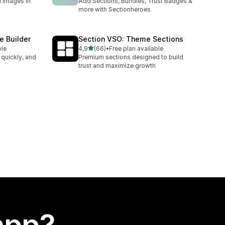
d images in
Add Sections, Bundles, Trust Badges &
more with Sectionheroes
e Builder
Section VSO: Theme Sections
stelle su 5
ble
4,9
(66)
•
Free plan available
66 recensioni totali
 quickly, and
Premium sections designed to build
trust and maximize growth