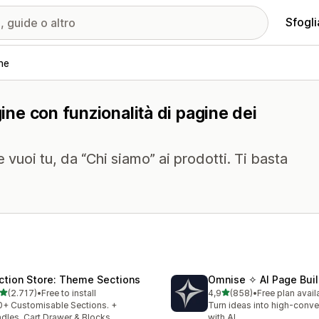
Sfogli
ne
gine con funzionalità di pagine dei
 vuoi tu, da “Chi siamo” ai prodotti. Ti basta
ction Store: Theme Sections
Omnise ✧ AI Page Buil
stelle su 5
stelle su 5
(2.717)
•
Free to install
4,9
(858)
•
Free plan avail
7 recensioni totali
858 recensioni totali
+ Customisable Sections. +
Turn ideas into high-conve
dles, Cart Drawer & Blocks
with AI.