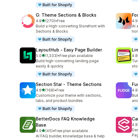
Built for Shopify
G: Theme Sections & Blocks
Fo
5つ星中
4.8
(270)
•
Free
4.9
合計レビュー数：270件
合
Build a High-converting Storefront with
AI 
Sections & Blocks
ho
Built for Shopify
LayoutHub ‑ Easy Page Builder
Li
5つ星中
5.0
(1,333)
•
Free plan available
4.8
合計レビュー数：1333件
合
Build high-converting landing page
Tur
easily & quickly
sto
Built for Shopify
Section Star ‑ Theme Sections
Fu
5つ星中
4.9
(168)
•
Free
4.8
合計レビュー数：168件
合
Customize your theme with sections,
Bui
tabs, and product bundles
and
Built for Shopify
BetterDocs FAQ Knowledge
Ca
Base
4.8
合
Des
5つ星中
4.9
(45)
•
Free plan available
合計レビュー数：45件
Pag
AI FAQ builder, knowledge base & help