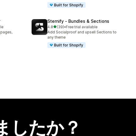
Built for Shopify
r
Sternify ‑ Bundles & Sections
5つ星中
le
4.8
(39)
•
Free trial available
合計レビュー数：39件
t pages,
Add Socialproof and upsell Sections to
any theme
Built for Shopify
ましたか？