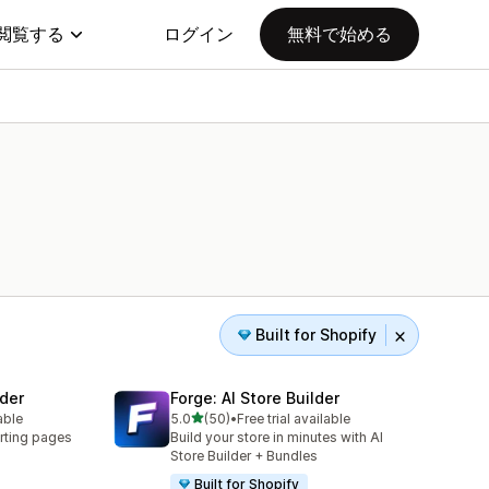
閲覧する
ログイン
無料で始める
Built for Shopify
der
Forge: AI Store Builder
5つ星中
able
5.0
(50)
•
Free trial available
合計レビュー数：50件
rting pages
Build your store in minutes with AI
Store Builder + Bundles
Built for Shopify