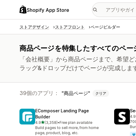
Shopify App Store
ストアデザイン
ストアフロント
ページビルダー
商品ページを特集したすべてのペー
「会社概要」から商品ページまで、希望ど
ラッグ&ドロップだけでページが完成しま
39個のアプリ：
商品ページ
クリア
EComposer Landing Page
Se
Builder
4.9
合
700
5つ星中
4.9
(3,358)
•
Free plan available
合計レビュー数：3358件
Bun
Build pages to sell more, from home
page, product, blog, etc.