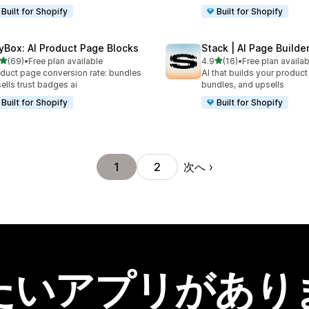
Built for Shopify
Built for Shopify
yBox: AI Product Page Blocks
Stack | AI Page Builde
5つ星中
5つ星中
(69)
•
Free plan available
4.9
(16)
•
Free plan availab
計レビュー数：69件
合計レビュー数：16件
duct page conversion rate: bundles
AI that builds your produc
ells trust badges ai
bundles, and upsells
Built for Shopify
Built for Shopify
次へ
1
2
たいアプリがあり