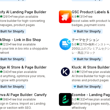
xify AI Landing Page Builder
GSC Product Labels &
5つ星中
5つ星中
(291)
•
Free plan available
4.9
(31)
•
Free
計レビュー数：291件
合計レビュー数：31件
store builder for high-converting
Boost sales with product la
mepages, product pages
badges, payment icons
Built for Shopify
Built for Shopify
nkShop ‑ Link in Bio Shop
テーマセクション
5つ星中
5つ星中
(23)
•
Free trial available
5.0
(270)
•
無料インストー
計レビュー数：23件
合計レビュー数：270件
n your link in bio into a shoppable
200以上のプレミアムセク
refront
レ・商品ブロック
Built for Shopify
Built for Shopify
dge AI Store & Page Builder
Kluck: AI Store Builder
5つ星中
5つ星中
(34)
•
Free plan available
4.5
(12)
•
Free plan availab
計レビュー数：34件
合計レビュー数：12件
ld anything, optimize your store,
AI Store Builder for high-c
 grow with prompts
stores and product pages
Built for Shopify
Built for Shopify
nva AI Page Builder: Canvify
Ecombe ‑ Landing Pag
5つ星中
5つ星中
(98)
•
Free trial available
5.0
(32)
•
Free plan availa
計レビュー数：98件
合計レビュー数：32件
ign in Canva. Import as Landing
Build landing pages easily,
e or section with SEO.
effectively