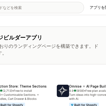
アプリを
ジビルダーアプリ
おりのランディングページを構築できます。ド
す。
ction Store: Theme Sections
Omnise ✧ AI Page Buil
5つ星中
5つ星中
(2,713)
•
Free to install
4.9
(858)
•
Free plan avail
計レビュー数：2713件
合計レビュー数：858件
+ Customisable Sections. +
Turn ideas into high-conve
dles, Cart Drawer & Blocks
with AI.
Built for Shopify
Built for Shopify