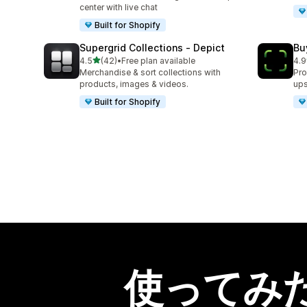
center with live chat
Built for Shopify
Supergrid Collections ‑ Depict
Bu
5つ星中
4.5
(42)
•
Free plan available
4.9
合計レビュー数：42件
合
Merchandise & sort collections with
Pro
products, images & videos.
ups
Built for Shopify
使ってみ