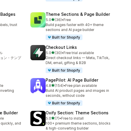
 Badges
Theme Sections & Page Builder
5つ星中
5.0
(36)
•
Free
合計レビュー数：36件
bels, trust
Build pages faster with 40+ theme
sections and AI page builder
Built for Shopify
Checkout Links
5つ星中
ル
5.0
(30)
•
Free trial available
合計レビュー数：30件
ション・テンプ
Direct checkout links — Meta, TikTok,
DM, email, gifting & B2B
Built for Shopify
PagePilot: AI Page Builder
5つ星中
le
4.8
(154)
•
Free plan available
合計レビュー数：154件
onverting
Build AI product pages and images in
seconds, without code
Built for Shopify
e Builder
Oxify Section: Theme Sections
5つ星中
ble
5.0
(7)
•
Free to install
合計レビュー数：7件
 quickly, and
100+ premium theme sections, blocks
& high-converting builder