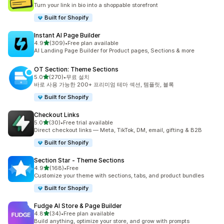
총 리뷰 23개
Turn your link in bio into a shoppable storefront
Built for Shopify
Instant AI Page Builder
별 5개 중
4.9
(309)
•
Free plan available
총 리뷰 309개
AI Landing Page Builder for Product pages, Sections & more
OT Section: Theme Sections
별 5개 중
5.0
(270)
•
무료 설치
총 리뷰 270개
바로 사용 가능한 200+ 프리미엄 테마 섹션, 템플릿, 블록
Built for Shopify
Checkout Links
별 5개 중
5.0
(30)
•
Free trial available
총 리뷰 30개
Direct checkout links — Meta, TikTok, DM, email, gifting & B2B
Built for Shopify
Section Star ‑ Theme Sections
별 5개 중
4.9
(168)
•
Free
총 리뷰 168개
Customize your theme with sections, tabs, and product bundles
Built for Shopify
Fudge AI Store & Page Builder
별 5개 중
4.8
(34)
•
Free plan available
총 리뷰 34개
Build anything, optimize your store, and grow with prompts