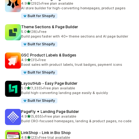
별 5개 중
4.9
(292)
•
Free plan available
총 리뷰 292개
AI store builder for high-converting homepages, product pages
Built for Shopify
Theme Sections & Page Builder
별 5개 중
5.0
(38)
•
Free
총 리뷰 38개
Build pages faster with 40+ theme sections and AI page builder
Built for Shopify
GSC Product Labels & Badges
별 5개 중
4.9
(31)
•
Free
총 리뷰 31개
Boost sales with product labels, trust badges, payment icons
Built for Shopify
LayoutHub ‑ Easy Page Builder
별 5개 중
5.0
(1,333)
•
Free plan available
총 리뷰 1333개
Build high-converting landing page easily & quickly
Built for Shopify
PageFly ✦ Landing Page Builder
별 5개 중
4.9
(5,655)
•
Free plan available
총 리뷰 5655개
Build CRO-focused homepages, landing & product pages, no code
LinkShop ‑ Link in Bio Shop
별 5개 중
4.8
(23)
•
Free trial available