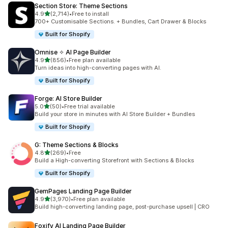
Section Store: Theme Sections
별 5개 중
4.9
(2,714)
•
Free to install
총 리뷰 2714개
700+ Customisable Sections. + Bundles, Cart Drawer & Blocks
Built for Shopify
Omnise ✧ AI Page Builder
별 5개 중
4.9
(856)
•
Free plan available
총 리뷰 856개
Turn ideas into high-converting pages with AI.
Built for Shopify
Forge: AI Store Builder
별 5개 중
5.0
(50)
•
Free trial available
총 리뷰 50개
Build your store in minutes with AI Store Builder + Bundles
Built for Shopify
G: Theme Sections & Blocks
별 5개 중
4.8
(269)
•
Free
총 리뷰 269개
Build a High-converting Storefront with Sections & Blocks
Built for Shopify
GemPages Landing Page Builder
별 5개 중
4.9
(3,970)
•
Free plan available
총 리뷰 3970개
Build high-converting landing page, post-purchase upsell | CRO
Foxify AI Landing Page Builder