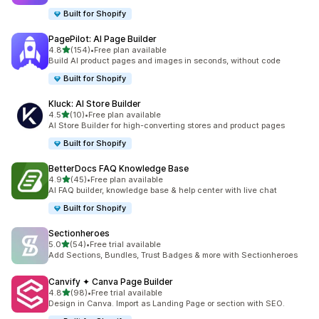
Built for Shopify
PagePilot: AI Page Builder
별 5개 중
4.8
(154)
•
Free plan available
총 리뷰 154개
Build AI product pages and images in seconds, without code
Built for Shopify
Kluck: AI Store Builder
별 5개 중
4.5
(10)
•
Free plan available
총 리뷰 10개
AI Store Builder for high-converting stores and product pages
Built for Shopify
BetterDocs FAQ Knowledge Base
별 5개 중
4.9
(45)
•
Free plan available
총 리뷰 45개
AI FAQ builder, knowledge base & help center with live chat
Built for Shopify
Sectionheroes
별 5개 중
5.0
(54)
•
Free trial available
총 리뷰 54개
Add Sections, Bundles, Trust Badges & more with Sectionheroes
Canvify ✦ Canva Page Builder
별 5개 중
4.8
(98)
•
Free trial available
총 리뷰 98개
Design in Canva. Import as Landing Page or section with SEO.