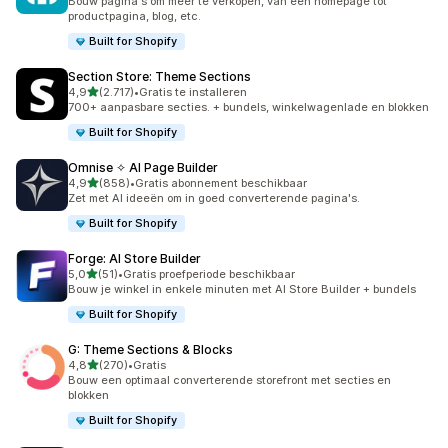
Bouw pagina's om meer te verkopen, van een homepage tot
productpagina, blog, etc.
Built for Shopify
Section Store: Theme Sections
van 5 sterren
4,9
(2.717)
•
Gratis te installeren
2717 recensies in totaal
700+ aanpasbare secties. + bundels, winkelwagenlade en blokken
Built for Shopify
Omnise ✧ AI Page Builder
van 5 sterren
4,9
(858)
•
Gratis abonnement beschikbaar
858 recensies in totaal
Zet met AI ideeën om in goed converterende pagina's.
Built for Shopify
Forge: AI Store Builder
van 5 sterren
5,0
(51)
•
Gratis proefperiode beschikbaar
51 recensies in totaal
Bouw je winkel in enkele minuten met AI Store Builder + bundels
Built for Shopify
G: Theme Sections & Blocks
van 5 sterren
4,8
(270)
•
Gratis
270 recensies in totaal
Bouw een optimaal converterende storefront met secties en
blokken
Built for Shopify