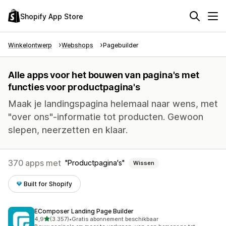
Shopify App Store
Winkelontwerp
Webshops
Pagebuilder
Alle apps voor het bouwen van pagina's met
functies voor productpagina's
Maak je landingspagina helemaal naar wens, met
"over ons"-informatie tot producten. Gewoon
slepen, neerzetten en klaar.
370 apps met
Productpagina's
Wissen
Built for Shopify
EComposer Landing Page Builder
van 5 sterren
4,9
(3.357)
•
Gratis abonnement beschikbaar
3357 recensies in totaal