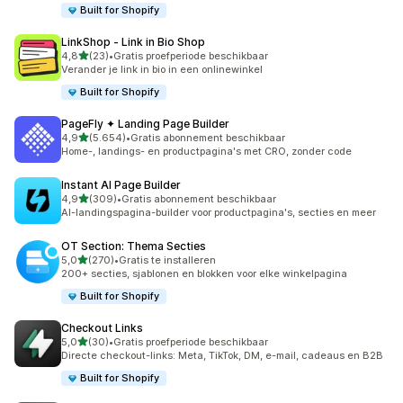
Built for Shopify
LinkShop ‑ Link in Bio Shop
van 5 sterren
4,8
(23)
•
Gratis proefperiode beschikbaar
23 recensies in totaal
Verander je link in bio in een onlinewinkel
Built for Shopify
PageFly ✦ Landing Page Builder
van 5 sterren
4,9
(5.654)
•
Gratis abonnement beschikbaar
5654 recensies in totaal
Home-, landings- en productpagina's met CRO, zonder code
Instant AI Page Builder
van 5 sterren
4,9
(309)
•
Gratis abonnement beschikbaar
309 recensies in totaal
AI-landingspagina-builder voor productpagina's, secties en meer
OT Section: Thema Secties
van 5 sterren
5,0
(270)
•
Gratis te installeren
270 recensies in totaal
200+ secties, sjablonen en blokken voor elke winkelpagina
Built for Shopify
Checkout Links
van 5 sterren
5,0
(30)
•
Gratis proefperiode beschikbaar
30 recensies in totaal
Directe checkout-links: Meta, TikTok, DM, e-mail, cadeaus en B2B
Built for Shopify