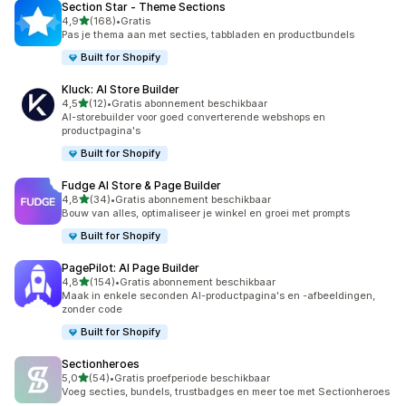
Section Star ‑ Theme Sections
van 5 sterren
4,9
(168)
•
Gratis
168 recensies in totaal
Pas je thema aan met secties, tabbladen en productbundels
Built for Shopify
Kluck: AI Store Builder
van 5 sterren
4,5
(12)
•
Gratis abonnement beschikbaar
12 recensies in totaal
AI-storebuilder voor goed converterende webshops en
productpagina's
Built for Shopify
Fudge AI Store & Page Builder
van 5 sterren
4,8
(34)
•
Gratis abonnement beschikbaar
34 recensies in totaal
Bouw van alles, optimaliseer je winkel en groei met prompts
Built for Shopify
PagePilot: AI Page Builder
van 5 sterren
4,8
(154)
•
Gratis abonnement beschikbaar
154 recensies in totaal
Maak in enkele seconden AI-productpagina's en -afbeeldingen,
zonder code
Built for Shopify
Sectionheroes
van 5 sterren
5,0
(54)
•
Gratis proefperiode beschikbaar
54 recensies in totaal
Voeg secties, bundels, trustbadges en meer toe met Sectionheroes