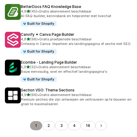
BetterDocs FAQ Knowledge Base
van 5 sterren
4,9
(45)
•
Gratis abonnement beschikbaar
45 recensies in totaal
AI-FAQ-builder, kennisbank en helpcenter met livechat
Built for Shopify
Canvify ✦ Canva Page Builder
van 5 sterren
4,8
(98)
•
Gratis proefperiode beschikbaar
98 recensies in totaal
Ontwerp in Canva. Importeer als landingspagina of sectie met SEO.
Built for Shopify
Ecombe ‑ Landing Page Builder
van 5 sterren
5,0
(32)
•
Gratis abonnement beschikbaar
32 recensies in totaal
Bouw eenvoudig, snel en effectief landingspagina's
Built for Shopify
Section VSO: Theme Sections
van 5 sterren
4,9
(66)
•
Gratis abonnement beschikbaar
66 recensies in totaal
Premium secties die zijn ontworpen om vertrouwen op te bouwen en
groei te maximaliseren
1
2
3
4
16