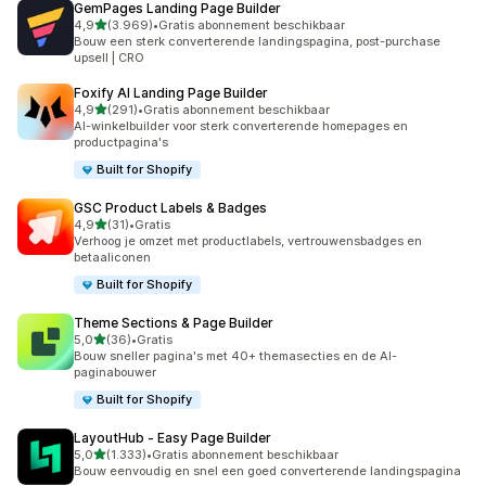
GemPages Landing Page Builder
van 5 sterren
4,9
(3.969)
•
Gratis abonnement beschikbaar
3969 recensies in totaal
Bouw een sterk converterende landingspagina, post-purchase
upsell | CRO
Foxify AI Landing Page Builder
van 5 sterren
4,9
(291)
•
Gratis abonnement beschikbaar
291 recensies in totaal
AI-winkelbuilder voor sterk converterende homepages en
productpagina's
Built for Shopify
GSC Product Labels & Badges
van 5 sterren
4,9
(31)
•
Gratis
31 recensies in totaal
Verhoog je omzet met productlabels, vertrouwensbadges en
betaaliconen
Built for Shopify
Theme Sections & Page Builder
van 5 sterren
5,0
(36)
•
Gratis
36 recensies in totaal
Bouw sneller pagina's met 40+ themasecties en de AI-
paginabouwer
Built for Shopify
LayoutHub ‑ Easy Page Builder
van 5 sterren
5,0
(1.333)
•
Gratis abonnement beschikbaar
1333 recensies in totaal
Bouw eenvoudig en snel een goed converterende landingspagina