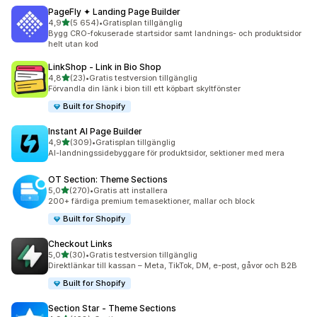
PageFly ✦ Landing Page Builder
av 5 stjärnor
4,9
(5 654)
•
Gratisplan tillgänglig
5654 recensioner totalt
Bygg CRO-fokuserade startsidor samt landnings- och produktsidor
helt utan kod
LinkShop ‑ Link in Bio Shop
av 5 stjärnor
4,8
(23)
•
Gratis testversion tillgänglig
23 recensioner totalt
Förvandla din länk i bion till ett köpbart skyltfönster
Built for Shopify
Instant AI Page Builder
av 5 stjärnor
4,9
(309)
•
Gratisplan tillgänglig
309 recensioner totalt
AI-landningssidebyggare för produktsidor, sektioner med mera
OT Section: Theme Sections
av 5 stjärnor
5,0
(270)
•
Gratis att installera
270 recensioner totalt
200+ färdiga premium temasektioner, mallar och block
Built for Shopify
Checkout Links
av 5 stjärnor
5,0
(30)
•
Gratis testversion tillgänglig
30 recensioner totalt
Direktlänkar till kassan – Meta, TikTok, DM, e-post, gåvor och B2B
Built for Shopify
Section Star ‑ Theme Sections