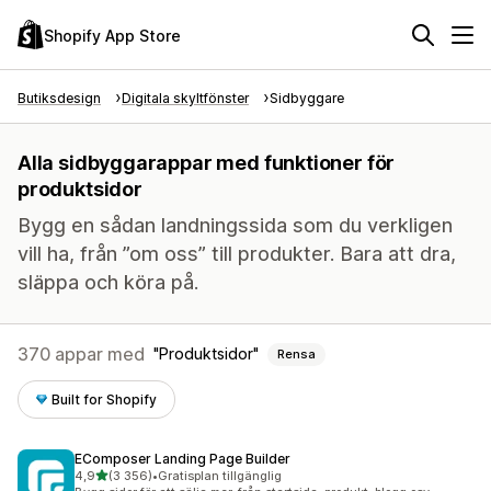
Shopify App Store
Butiksdesign
Digitala skyltfönster
Sidbyggare
Alla sidbyggarappar med funktioner för
produktsidor
Bygg en sådan landningssida som du verkligen
vill ha, från ”om oss” till produkter. Bara att dra,
släppa och köra på.
370 appar med
Produktsidor
Rensa
Built for Shopify
EComposer Landing Page Builder
av 5 stjärnor
4,9
(3 356)
•
Gratisplan tillgänglig
3356 recensioner totalt