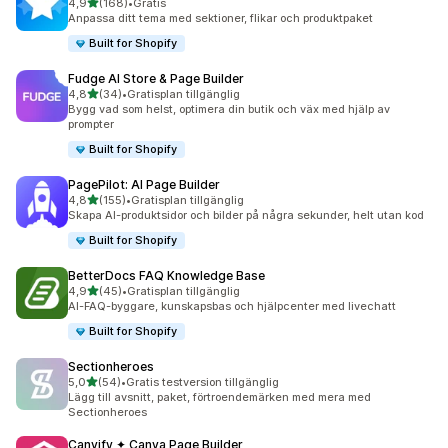
av 5 stjärnor
4,9
(168)
•
Gratis
168 recensioner totalt
Anpassa ditt tema med sektioner, flikar och produktpaket
Built for Shopify
Fudge AI Store & Page Builder
av 5 stjärnor
4,8
(34)
•
Gratisplan tillgänglig
34 recensioner totalt
Bygg vad som helst, optimera din butik och väx med hjälp av
prompter
Built for Shopify
PagePilot: AI Page Builder
av 5 stjärnor
4,8
(155)
•
Gratisplan tillgänglig
155 recensioner totalt
Skapa AI-produktsidor och bilder på några sekunder, helt utan kod
Built for Shopify
BetterDocs FAQ Knowledge Base
av 5 stjärnor
4,9
(45)
•
Gratisplan tillgänglig
45 recensioner totalt
AI-FAQ-byggare, kunskapsbas och hjälpcenter med livechatt
Built for Shopify
Sectionheroes
av 5 stjärnor
5,0
(54)
•
Gratis testversion tillgänglig
54 recensioner totalt
Lägg till avsnitt, paket, förtroendemärken med mera med
Sectionheroes
Canvify ✦ Canva Page Builder