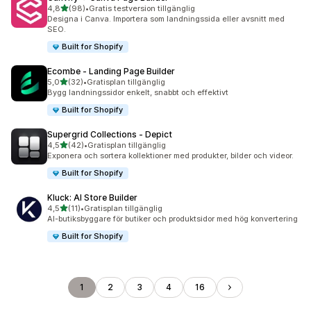
av 5 stjärnor
4,8
(98)
•
Gratis testversion tillgänglig
98 recensioner totalt
Designa i Canva. Importera som landningssida eller avsnitt med
SEO.
Built for Shopify
Ecombe ‑ Landing Page Builder
av 5 stjärnor
5,0
(32)
•
Gratisplan tillgänglig
32 recensioner totalt
Bygg landningssidor enkelt, snabbt och effektivt
Built for Shopify
Supergrid Collections ‑ Depict
av 5 stjärnor
4,5
(42)
•
Gratisplan tillgänglig
42 recensioner totalt
Exponera och sortera kollektioner med produkter, bilder och videor.
Built for Shopify
Kluck: AI Store Builder
av 5 stjärnor
4,5
(11)
•
Gratisplan tillgänglig
11 recensioner totalt
AI-butiksbyggare för butiker och produktsidor med hög konvertering
Built for Shopify
1
2
3
4
16