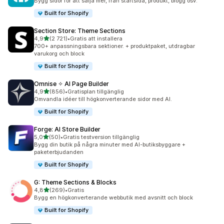
Bygg sidor för att sälja mer, från startsida, produkt, blogg osv.
Built for Shopify
Section Store: Theme Sections
av 5 stjärnor
4,9
(2 721)
•
Gratis att installera
2721 recensioner totalt
700+ anpassningsbara sektioner. + produktpaket, utdragbar
varukorg och block
Built for Shopify
Omnise ✧ AI Page Builder
av 5 stjärnor
4,9
(856)
•
Gratisplan tillgänglig
856 recensioner totalt
Omvandla idéer till högkonverterande sidor med AI.
Built for Shopify
Forge: AI Store Builder
av 5 stjärnor
5,0
(50)
•
Gratis testversion tillgänglig
50 recensioner totalt
Bygg din butik på några minuter med AI-butiksbyggare +
paketerbjudanden
Built for Shopify
G: Theme Sections & Blocks
av 5 stjärnor
4,8
(269)
•
Gratis
269 recensioner totalt
Bygg en högkonverterande webbutik med avsnitt och block
Built for Shopify