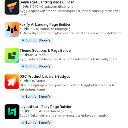
GemPages Landing Page Builder
av 5 stjärnor
4,9
(3 970)
•
Gratisplan tillgänglig
3970 recensioner totalt
Bygg högkonverterande landningssidor, merförsäljning efter köp |
CRO
Foxify AI Landing Page Builder
av 5 stjärnor
4,9
(292)
•
Gratisplan tillgänglig
292 recensioner totalt
AI-butiksbyggare för högkonverterande startsidor och produktsidor
Built for Shopify
Theme Sections & Page Builder
av 5 stjärnor
5,0
(38)
•
Gratis
38 recensioner totalt
Bygg sidor snabbare med 40+ temasektioner och AI-sidbyggare
Built for Shopify
GSC Product Labels & Badges
av 5 stjärnor
4,9
(31)
•
Gratis
31 recensioner totalt
Öka försäljningen med produktetiketter, trygghetsmärken och
betalningsikoner
Built for Shopify
LayoutHub ‑ Easy Page Builder
av 5 stjärnor
5,0
(1 333)
•
Gratisplan tillgänglig
1333 recensioner totalt
Bygg högkonverterande landningssidor enkelt och snabbt
Built for Shopify