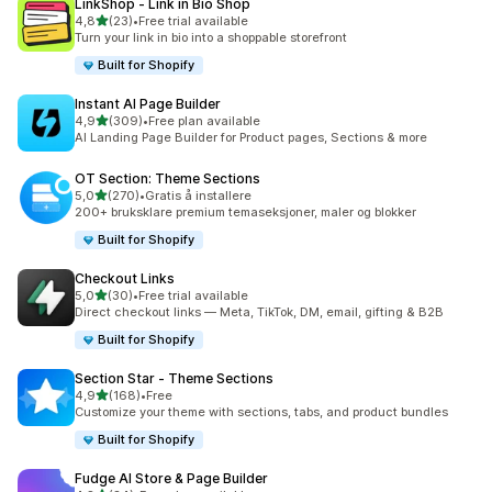
LinkShop ‑ Link in Bio Shop
av 5 stjerner
4,8
(23)
•
Free trial available
Totalt 23 omtaler
Turn your link in bio into a shoppable storefront
Built for Shopify
Instant AI Page Builder
av 5 stjerner
4,9
(309)
•
Free plan available
Totalt 309 omtaler
AI Landing Page Builder for Product pages, Sections & more
OT Section: Theme Sections
av 5 stjerner
5,0
(270)
•
Gratis å installere
Totalt 270 omtaler
200+ bruksklare premium temaseksjoner, maler og blokker
Built for Shopify
Checkout Links
av 5 stjerner
5,0
(30)
•
Free trial available
Totalt 30 omtaler
Direct checkout links — Meta, TikTok, DM, email, gifting & B2B
Built for Shopify
Section Star ‑ Theme Sections
av 5 stjerner
4,9
(168)
•
Free
Totalt 168 omtaler
Customize your theme with sections, tabs, and product bundles
Built for Shopify
Fudge AI Store & Page Builder