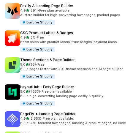
Foxify AI Landing Page Builder
av 5 stjerner
4,9
(291)
•
Free plan available
Totalt 291 omtaler
AI store builder for high-converting homepages, product pages
Built for Shopify
GSC Product Labels & Badges
av 5 stjerner
4,9
(31)
•
Free
Totalt 31 omtaler
Boost sales with product labels, trust badges, payment icons
Built for Shopify
Theme Sections & Page Builder
av 5 stjerner
5,0
(36)
•
Free
Totalt 36 omtaler
Build pages faster with 40+ theme sections and AI page builder
Built for Shopify
LayoutHub ‑ Easy Page Builder
av 5 stjerner
5,0
(1 333)
•
Free plan available
Totalt 1333 omtaler
Build high-converting landing page easily & quickly
Built for Shopify
PageFly ✦ Landing Page Builder
av 5 stjerner
4,9
(5 653)
•
Free plan available
Totalt 5653 omtaler
Build CRO-focused homepages, landing & product pages, no code