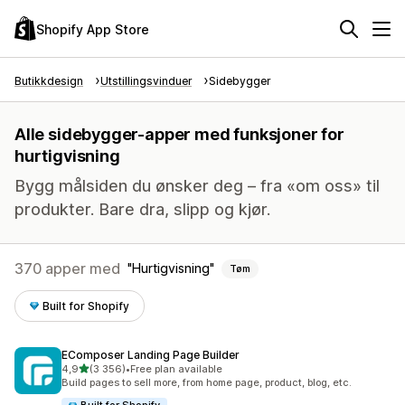
Shopify App Store
Butikkdesign
Utstillingsvinduer
Sidebygger
Alle sidebygger-apper med funksjoner for
hurtigvisning
Bygg målsiden du ønsker deg – fra «om oss» til
produkter. Bare dra, slipp og kjør.
370 apper med
Hurtigvisning
Tøm
Built for Shopify
EComposer Landing Page Builder
av 5 stjerner
4,9
(3 356)
•
Free plan available
Totalt 3356 omtaler
Build pages to sell more, from home page, product, blog, etc.