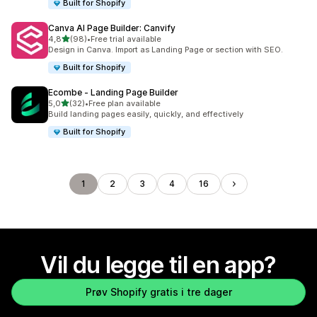
Built for Shopify
Canva AI Page Builder: Canvify
av 5 stjerner
4,8
(98)
•
Free trial available
Totalt 98 omtaler
Design in Canva. Import as Landing Page or section with SEO.
Built for Shopify
Ecombe ‑ Landing Page Builder
av 5 stjerner
5,0
(32)
•
Free plan available
Totalt 32 omtaler
Build landing pages easily, quickly, and effectively
Built for Shopify
1
2
3
4
16
Vil du legge til en app?
Prøv Shopify gratis i tre dager