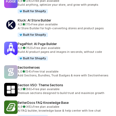
av 5 stjerner
4,8
(34)
•
Free plan available
Totalt 34 omtaler
Build anything, optimize your store, and grow with prompts
Built for Shopify
Kluck: AI Store Builder
av 5 stjerner
4,5
(11)
•
Free plan available
Totalt 11 omtaler
AI Store Builder for high-converting stores and product pages
Built for Shopify
PagePilot: AI Page Builder
av 5 stjerner
4,8
(153)
•
Free plan available
Totalt 153 omtaler
Build AI product pages and images in seconds, without code
Built for Shopify
Sectionheroes
av 5 stjerner
5,0
(54)
•
Free trial available
Totalt 54 omtaler
Add Sections, Bundles, Trust Badges & more with Sectionheroes
Section VSO: Theme Sections
av 5 stjerner
4,9
(66)
•
Free plan available
Totalt 66 omtaler
Premium sections designed to build trust and maximize growth
BetterDocs FAQ Knowledge Base
av 5 stjerner
4,9
(45)
•
Free plan available
Totalt 45 omtaler
AI FAQ builder, knowledge base & help center with live chat