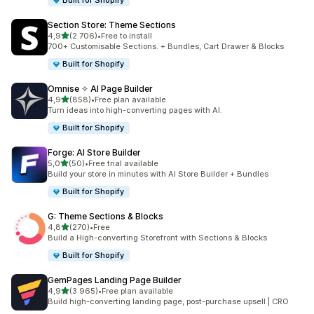
Built for Shopify
Section Store: Theme Sections
av 5 stjerner
4,9
(2 706)
•
Free to install
Totalt 2706 omtaler
700+ Customisable Sections. + Bundles, Cart Drawer & Blocks
Built for Shopify
Omnise ✧ AI Page Builder
av 5 stjerner
4,9
(858)
•
Free plan available
Totalt 858 omtaler
Turn ideas into high-converting pages with AI.
Built for Shopify
Forge: AI Store Builder
av 5 stjerner
5,0
(50)
•
Free trial available
Totalt 50 omtaler
Build your store in minutes with AI Store Builder + Bundles
Built for Shopify
G: Theme Sections & Blocks
av 5 stjerner
4,8
(270)
•
Free
Totalt 270 omtaler
Build a High-converting Storefront with Sections & Blocks
Built for Shopify
GemPages Landing Page Builder
av 5 stjerner
4,9
(3 965)
•
Free plan available
Totalt 3965 omtaler
Build high-converting landing page, post-purchase upsell | CRO