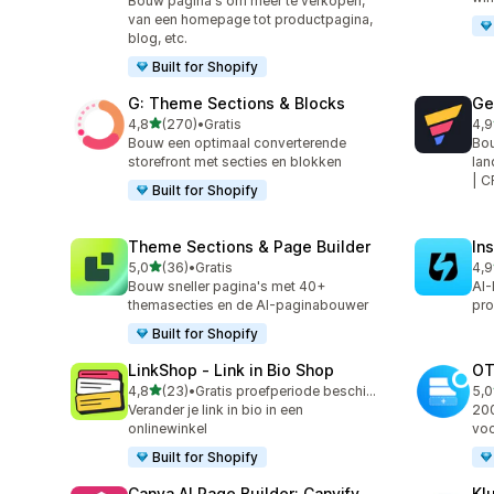
Bouw pagina's om meer te verkopen,
van een homepage tot productpagina,
blog, etc.
Built for Shopify
G: Theme Sections & Blocks
Ge
van 5 sterren
4,8
(270)
•
Gratis
4,9
270 recensies in totaal
396
Bouw een optimaal converterende
Bou
storefront met secties en blokken
lan
| 
Built for Shopify
Theme Sections & Page Builder
In
van 5 sterren
5,0
(36)
•
Gratis
4,9
36 recensies in totaal
308
Bouw sneller pagina's met 40+
AI-
themasecties en de AI-paginabouwer
pro
Built for Shopify
LinkShop ‑ Link in Bio Shop
OT
van 5 sterren
4,8
(23)
•
Gratis proefperiode beschikbaar
5,0
23 recensies in totaal
270
Verander je link in bio in een
200
onlinewinkel
voo
Built for Shopify
Canva AI Page Builder: Canvify
Kl