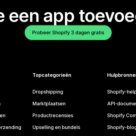
je een app toevo
Probeer Shopify 3 dagen gratis
Topcategorieën
Hulpbronne
Dropshipping
Shopify-hel
n
Marktplaatsen
API-docume
pen
Productrecensies
Shopify Co
erzending
Upselling en bundels
Shopify-blo