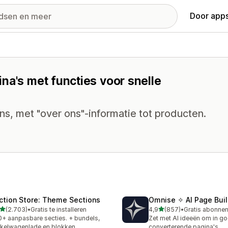
Door apps
na's met functies voor snelle
s, met "over ons"-informatie tot producten.
ction Store: Theme Sections
Omnise ✧ AI Page Buil
van 5 sterren
van 5 sterren
(2.703)
•
Gratis te installeren
4,9
(857)
•
3 recensies in totaal
857 recensies in totaal
+ aanpasbare secties. + bundels,
Zet met AI ideeën om in g
kelwagenlade en blokken
converterende pagina's.