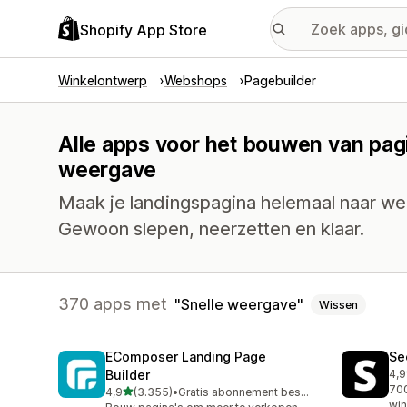
Shopify App Store
Winkelontwerp
Webshops
Pagebuilder
Alle apps voor het bouwen van pagi
weergave
Maak je landingspagina helemaal naar wen
Gewoon slepen, neerzetten en klaar.
370 apps met
Snelle weergave
Wissen
EComposer Landing Page
Se
Builder
4,9
270
700
van 5 sterren
4,9
(3.355)
•
Gratis abonnement beschikbaar
3355 recensies in totaal
win