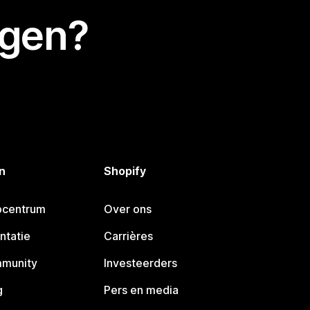
egen?
n
Shopify
pcentrum
Over ons
ntatie
Carrières
mmunity
Investeerders
g
Pers en media