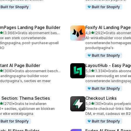
Built for Shopify
Built for Shopify
mPages Landing Page Builder
Foxify AI Landing Page
van 5 sterren
van 5 sterren
(3.966)
•
Gratis abonnement beschikbaar
4,9
(292)
•
6 recensies in totaal
292 recensies in totaal
w een sterk converterende
AI-winkelbuilder voor ster
dingspagina, post-purchase upsell
converterende homepages
CRO
productpagina's
Built for Shopify
stant AI Page Builder
LayoutHub ‑ Easy Page
van 5 sterren
van 5 sterren
(308)
•
Gratis abonnement beschikbaar
5,0
(1.334)
•
 recensies in totaal
1334 recensies in totaal
landingspagina-builder voor
Bouw eenvoudig en snel e
ductpagina's, secties en meer
converterende landingspa
Built for Shopify
 Section: Thema Secties
Checkout Links
van 5 sterren
van 5 sterren
(270)
•
Gratis te installeren
5,0
(30)
•
 recensies in totaal
30 recensies in totaal
+ secties, sjablonen en blokken
Directe checkout-links: Me
r elke winkelpagina
DM, e-mail, cadeaus en B
Built for Shopify
Built for Shopify
uck: AI Store Builder
Fudge AI Store & Page