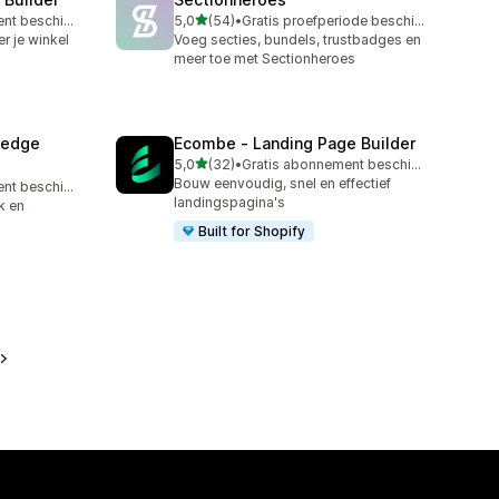
van 5 sterren
Gratis abonnement beschikbaar
5,0
(54)
•
Gratis proefperiode beschikbaar
54 recensies in totaal
r je winkel
Voeg secties, bundels, trustbadges en
meer toe met Sectionheroes
ledge
Ecombe ‑ Landing Page Builder
van 5 sterren
5,0
(32)
•
Gratis abonnement beschikbaar
32 recensies in totaal
Bouw eenvoudig, snel en effectief
Gratis abonnement beschikbaar
landingspagina's
k en
Built for Shopify