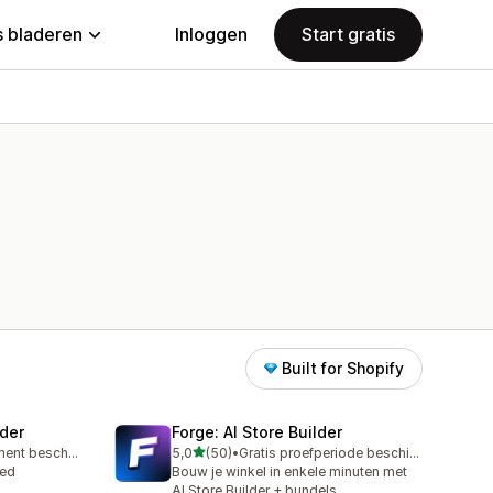
 bladeren
Inloggen
Start gratis
Built for Shopify
der
Forge: AI Store Builder
van 5 sterren
Gratis abonnement beschikbaar
5,0
(50)
•
Gratis proefperiode beschikbaar
50 recensies in totaal
oed
Bouw je winkel in enkele minuten met
AI Store Builder + bundels