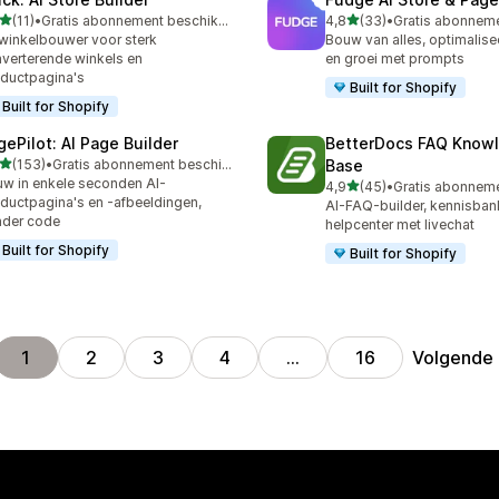
van 5 sterren
van 5 sterren
(11)
•
Gratis abonnement beschikbaar
4,8
(33)
•
recensies in totaal
33 recensies in totaal
winkelbouwer voor sterk
Bouw van alles, optimalisee
verterende winkels en
en groei met prompts
ductpagina's
Built for Shopify
Built for Shopify
gePilot: AI Page Builder
BetterDocs FAQ Know
van 5 sterren
(153)
•
Gratis abonnement beschikbaar
Base
 recensies in totaal
w in enkele seconden AI-
van 5 sterren
4,9
(45)
•
45 recensies in totaal
ductpagina's en -afbeeldingen,
AI-FAQ-builder, kennisban
nder code
helpcenter met livechat
Built for Shopify
Built for Shopify
Volgende
1
2
3
4
…
16