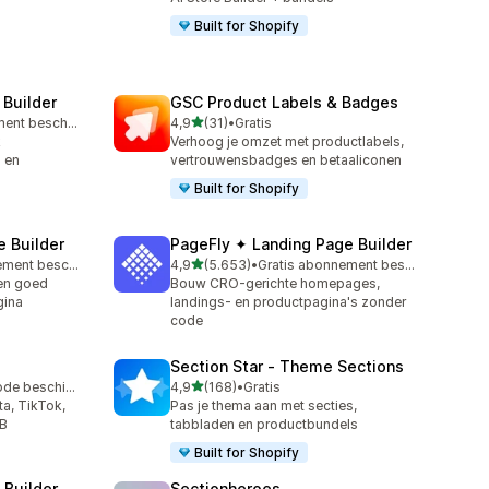
Built for Shopify
 Builder
GSC Product Labels & Badges
van 5 sterren
Gratis abonnement beschikbaar
4,9
(31)
•
Gratis
31 recensies in totaal
k
Verhoog je omzet met productlabels,
 en
vertrouwensbadges en betaaliconen
Built for Shopify
 Builder
PageFly ✦ Landing Page Builder
van 5 sterren
Gratis abonnement beschikbaar
4,9
(5.653)
•
Gratis abonnement beschikbaar
5653 recensies in totaal
en goed
Bouw CRO-gerichte homepages,
gina
landings- en productpagina's zonder
code
Section Star ‑ Theme Sections
van 5 sterren
Gratis proefperiode beschikbaar
4,9
(168)
•
Gratis
168 recensies in totaal
ta, TikTok,
Pas je thema aan met secties,
2B
tabbladen en productbundels
Built for Shopify
 Builder
Sectionheroes