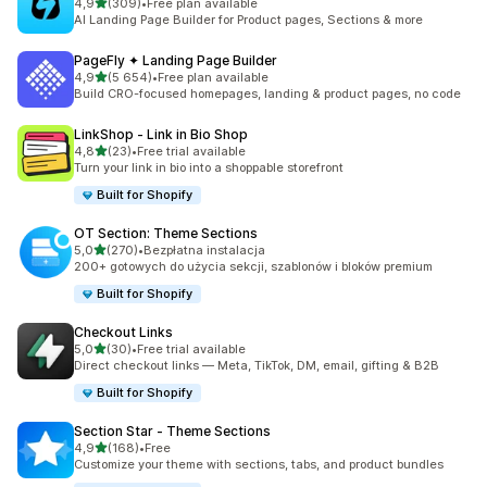
na 5 gwiazdek
4,9
(309)
•
Free plan available
Łączna liczba recenzji: 309
AI Landing Page Builder for Product pages, Sections & more
PageFly ✦ Landing Page Builder
na 5 gwiazdek
4,9
(5 654)
•
Free plan available
Łączna liczba recenzji: 5654
Build CRO-focused homepages, landing & product pages, no code
LinkShop ‑ Link in Bio Shop
na 5 gwiazdek
4,8
(23)
•
Free trial available
Łączna liczba recenzji: 23
Turn your link in bio into a shoppable storefront
Built for Shopify
OT Section: Theme Sections
na 5 gwiazdek
5,0
(270)
•
Bezpłatna instalacja
Łączna liczba recenzji: 270
200+ gotowych do użycia sekcji, szablonów i bloków premium
Built for Shopify
Checkout Links
na 5 gwiazdek
5,0
(30)
•
Free trial available
Łączna liczba recenzji: 30
Direct checkout links — Meta, TikTok, DM, email, gifting & B2B
Built for Shopify
Section Star ‑ Theme Sections
na 5 gwiazdek
4,9
(168)
•
Free
Łączna liczba recenzji: 168
Customize your theme with sections, tabs, and product bundles