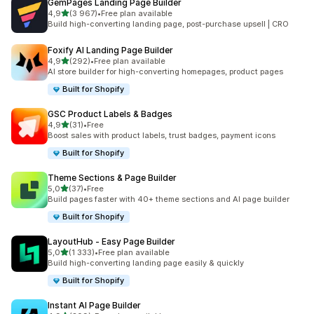
GemPages Landing Page Builder
na 5 gwiazdek
4,9
(3 967)
•
Free plan available
Łączna liczba recenzji: 3967
Build high-converting landing page, post-purchase upsell | CRO
Foxify AI Landing Page Builder
na 5 gwiazdek
4,9
(292)
•
Free plan available
Łączna liczba recenzji: 292
AI store builder for high-converting homepages, product pages
Built for Shopify
GSC Product Labels & Badges
na 5 gwiazdek
4,9
(31)
•
Free
Łączna liczba recenzji: 31
Boost sales with product labels, trust badges, payment icons
Built for Shopify
Theme Sections & Page Builder
na 5 gwiazdek
5,0
(37)
•
Free
Łączna liczba recenzji: 37
Build pages faster with 40+ theme sections and AI page builder
Built for Shopify
LayoutHub ‑ Easy Page Builder
na 5 gwiazdek
5,0
(1 333)
•
Free plan available
Łączna liczba recenzji: 1333
Build high-converting landing page easily & quickly
Built for Shopify
Instant AI Page Builder