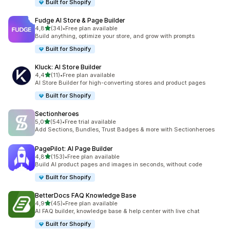
Built for Shopify
Fudge AI Store & Page Builder
na 5 gwiazdek
4,8
(34)
•
Free plan available
Łączna liczba recenzji: 34
Build anything, optimize your store, and grow with prompts
Built for Shopify
Kluck: AI Store Builder
na 5 gwiazdek
4,4
(11)
•
Free plan available
Łączna liczba recenzji: 11
AI Store Builder for high-converting stores and product pages
Built for Shopify
Sectionheroes
na 5 gwiazdek
5,0
(54)
•
Free trial available
Łączna liczba recenzji: 54
Add Sections, Bundles, Trust Badges & more with Sectionheroes
PagePilot: AI Page Builder
na 5 gwiazdek
4,8
(153)
•
Free plan available
Łączna liczba recenzji: 153
Build AI product pages and images in seconds, without code
Built for Shopify
BetterDocs FAQ Knowledge Base
na 5 gwiazdek
4,9
(45)
•
Free plan available
Łączna liczba recenzji: 45
AI FAQ builder, knowledge base & help center with live chat
Built for Shopify