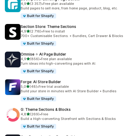
na 5 gwiazdek
4,9
(3 357)
•
Free plan available
Łączna liczba recenzji: 3357
Build pages to sell more, from home page, product, blog, etc.
Built for Shopify
Section Store: Theme Sections
na 5 gwiazdek
4,9
(2 716)
•
Free to install
Łączna liczba recenzji: 2716
700+ Customisable Sections. + Bundles, Cart Drawer & Blocks
Built for Shopify
Omnise ✧ AI Page Builder
na 5 gwiazdek
4,9
(856)
•
Free plan available
Łączna liczba recenzji: 856
Turn ideas into high-converting pages with AI.
Built for Shopify
Forge: AI Store Builder
na 5 gwiazdek
5,0
(48)
•
Free trial available
Łączna liczba recenzji: 48
Build your store in minutes with AI Store Builder + Bundles
Built for Shopify
G: Theme Sections & Blocks
na 5 gwiazdek
4,8
(269)
•
Free
Łączna liczba recenzji: 269
Build a High-converting Storefront with Sections & Blocks
Built for Shopify