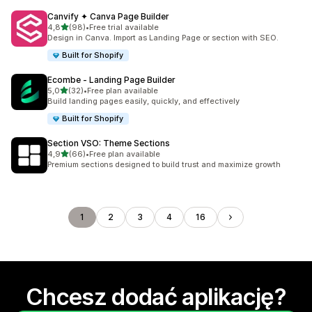
Canvify ✦ Canva Page Builder
na 5 gwiazdek
4,8
(98)
•
Free trial available
Łączna liczba recenzji: 98
Design in Canva. Import as Landing Page or section with SEO.
Built for Shopify
Ecombe ‑ Landing Page Builder
na 5 gwiazdek
5,0
(32)
•
Free plan available
Łączna liczba recenzji: 32
Build landing pages easily, quickly, and effectively
Built for Shopify
Section VSO: Theme Sections
na 5 gwiazdek
4,9
(66)
•
Free plan available
Łączna liczba recenzji: 66
Premium sections designed to build trust and maximize growth
1
2
3
4
16
Chcesz dodać aplikację?