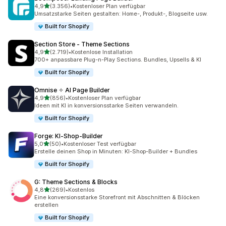
von 5 Sternen
4,9
(3.356)
•
Kostenloser Plan verfügbar
3356 Rezensionen insgesamt
Umsatzstarke Seiten gestalten: Home-, Produkt-, Blogseite usw.
Built for Shopify
Section Store ‑ Theme Sections
von 5 Sternen
4,9
(2.719)
•
Kostenlose Installation
2719 Rezensionen insgesamt
700+ anpassbare Plug-n-Play Sections. Bundles, Upsells & KI
Built for Shopify
Omnise ✧ AI Page Builder
von 5 Sternen
4,9
(856)
•
Kostenloser Plan verfügbar
856 Rezensionen insgesamt
Ideen mit KI in konversionsstarke Seiten verwandeln.
Built for Shopify
Forge: KI‑Shop‑Builder
von 5 Sternen
5,0
(50)
•
Kostenloser Test verfügbar
50 Rezensionen insgesamt
Erstelle deinen Shop in Minuten: KI-Shop-Builder + Bundles
Built for Shopify
G: Theme Sections & Blocks
von 5 Sternen
4,8
(269)
•
Kostenlos
269 Rezensionen insgesamt
Eine konversionsstarke Storefront mit Abschnitten & Blöcken
erstellen
Built for Shopify