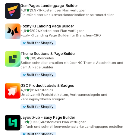
GemPages Landingpage‑Builder
von 5 Sternen
4,9
(3.971)
•
Kostenloser Plan verfügbar
3971 Rezensionen insgesamt
Ein müheloser und konversionsorientierter seitenersteller
Foxify KI Landing Page Builder
von 5 Sternen
4,9
(292)
•
Kostenloser Plan verfügbar
292 Rezensionen insgesamt
Foxify KI Landing Page Builder für Branchen-CRO
Built for Shopify
Theme Sections & Page Builder
von 5 Sternen
5,0
(38)
•
Kostenlos
38 Rezensionen insgesamt
Seiten schneller erstellen mit über 40 Theme-Abschnitten und
dem AI Page Builder
Built for Shopify
GSC Product Labels & Badges
von 5 Sternen
4,9
(31)
•
Kostenlos
31 Rezensionen insgesamt
Umsätze mit Produktetiketten, Vertrauenssiegeln und
Zahlungssymbolen steigern
Built for Shopify
LayoutHub ‑ Easy Page Builder
von 5 Sternen
5,0
(1.333)
•
Kostenloser Plan verfügbar
1333 Rezensionen insgesamt
Einfach und schnell konversionsstarke Landingpages erstellen
Built for Shopify