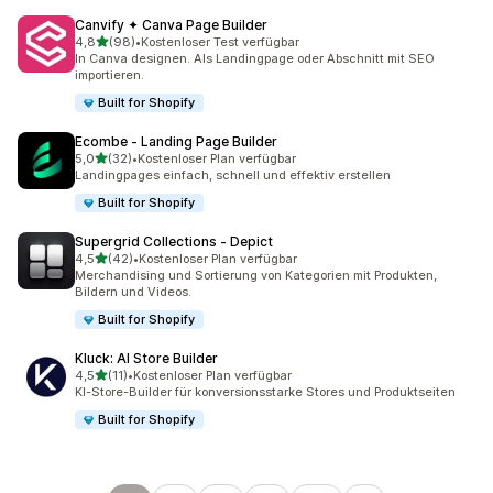
Canvify ✦ Canva Page Builder
von 5 Sternen
4,8
(98)
•
Kostenloser Test verfügbar
98 Rezensionen insgesamt
In Canva designen. Als Landingpage oder Abschnitt mit SEO
importieren.
Built for Shopify
Ecombe ‑ Landing Page Builder
von 5 Sternen
5,0
(32)
•
Kostenloser Plan verfügbar
32 Rezensionen insgesamt
Landingpages einfach, schnell und effektiv erstellen
Built for Shopify
Supergrid Collections ‑ Depict
von 5 Sternen
4,5
(42)
•
Kostenloser Plan verfügbar
42 Rezensionen insgesamt
Merchandising und Sortierung von Kategorien mit Produkten,
Bildern und Videos.
Built for Shopify
Kluck: AI Store Builder
von 5 Sternen
4,5
(11)
•
Kostenloser Plan verfügbar
11 Rezensionen insgesamt
KI-Store-Builder für konversionsstarke Stores und Produktseiten
Built for Shopify