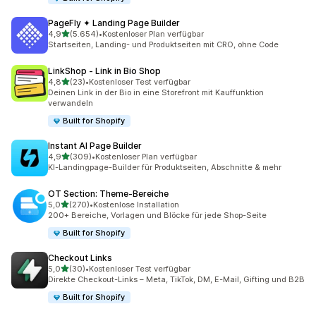
PageFly ✦ Landing Page Builder
von 5 Sternen
4,9
(5.654)
•
Kostenloser Plan verfügbar
5654 Rezensionen insgesamt
Startseiten, Landing- und Produktseiten mit CRO, ohne Code
LinkShop ‑ Link in Bio Shop
von 5 Sternen
4,8
(23)
•
Kostenloser Test verfügbar
23 Rezensionen insgesamt
Deinen Link in der Bio in eine Storefront mit Kauffunktion
verwandeln
Built for Shopify
Instant AI Page Builder
von 5 Sternen
4,9
(309)
•
Kostenloser Plan verfügbar
309 Rezensionen insgesamt
KI-Landingpage-Builder für Produktseiten, Abschnitte & mehr
OT Section: Theme‑Bereiche
von 5 Sternen
5,0
(270)
•
Kostenlose Installation
270 Rezensionen insgesamt
200+ Bereiche, Vorlagen und Blöcke für jede Shop-Seite
Built for Shopify
Checkout Links
von 5 Sternen
5,0
(30)
•
Kostenloser Test verfügbar
30 Rezensionen insgesamt
Direkte Checkout-Links – Meta, TikTok, DM, E-Mail, Gifting und B2B
Built for Shopify