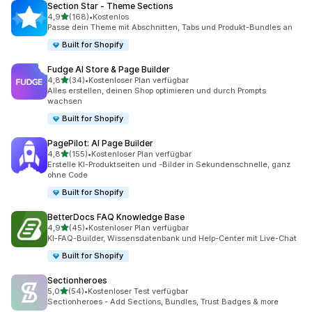
Section Star ‑ Theme Sections
von 5 Sternen
4,9
(168)
•
Kostenlos
168 Rezensionen insgesamt
Passe dein Theme mit Abschnitten, Tabs und Produkt-Bundles an
Built for Shopify
Fudge AI Store & Page Builder
von 5 Sternen
4,8
(34)
•
Kostenloser Plan verfügbar
34 Rezensionen insgesamt
Alles erstellen, deinen Shop optimieren und durch Prompts
wachsen
Built for Shopify
PagePilot: AI Page Builder
von 5 Sternen
4,8
(155)
•
Kostenloser Plan verfügbar
155 Rezensionen insgesamt
Erstelle KI-Produktseiten und -Bilder in Sekundenschnelle, ganz
ohne Code
Built for Shopify
BetterDocs FAQ Knowledge Base
von 5 Sternen
4,9
(45)
•
Kostenloser Plan verfügbar
45 Rezensionen insgesamt
KI-FAQ-Builder, Wissensdatenbank und Help-Center mit Live-Chat
Built for Shopify
Sectionheroes
von 5 Sternen
5,0
(54)
•
Kostenloser Test verfügbar
54 Rezensionen insgesamt
Sectionheroes - Add Sections, Bundles, Trust Badges & more