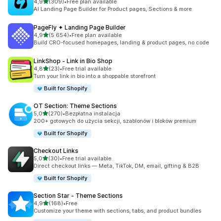
na 5 gwiazdek
4,9
(309)
•
Free plan available
Łączna liczba recenzji: 309
AI Landing Page Builder for Product pages, Sections & more
PageFly ✦ Landing Page Builder
na 5 gwiazdek
4,9
(5 654)
•
Free plan available
Łączna liczba recenzji: 5654
Build CRO-focused homepages, landing & product pages, no code
LinkShop ‑ Link in Bio Shop
na 5 gwiazdek
4,8
(23)
•
Free trial available
Łączna liczba recenzji: 23
Turn your link in bio into a shoppable storefront
Built for Shopify
OT Section: Theme Sections
na 5 gwiazdek
5,0
(270)
•
Bezpłatna instalacja
Łączna liczba recenzji: 270
200+ gotowych do użycia sekcji, szablonów i bloków premium
Built for Shopify
Checkout Links
na 5 gwiazdek
5,0
(30)
•
Free trial available
Łączna liczba recenzji: 30
Direct checkout links — Meta, TikTok, DM, email, gifting & B2B
Built for Shopify
Section Star ‑ Theme Sections
na 5 gwiazdek
4,9
(168)
•
Free
Łączna liczba recenzji: 168
Customize your theme with sections, tabs, and product bundles