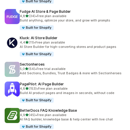
Built for Shopify
Fudge AI Store & Page Builder
na 5 gwiazdek
4,8
(34)
•
Free plan available
Łączna liczba recenzji: 34
Build anything, optimize your store, and grow with prompts
Built for Shopify
Kluck: AI Store Builder
na 5 gwiazdek
4,4
(11)
•
Free plan available
Łączna liczba recenzji: 11
AI Store Builder for high-converting stores and product pages
Built for Shopify
Sectionheroes
na 5 gwiazdek
5,0
(54)
•
Free trial available
Łączna liczba recenzji: 54
Add Sections, Bundles, Trust Badges & more with Sectionheroes
PagePilot: AI Page Builder
na 5 gwiazdek
4,8
(153)
•
Free plan available
Łączna liczba recenzji: 153
Build AI product pages and images in seconds, without code
Built for Shopify
BetterDocs FAQ Knowledge Base
na 5 gwiazdek
4,9
(45)
•
Free plan available
Łączna liczba recenzji: 45
AI FAQ builder, knowledge base & help center with live chat
Built for Shopify