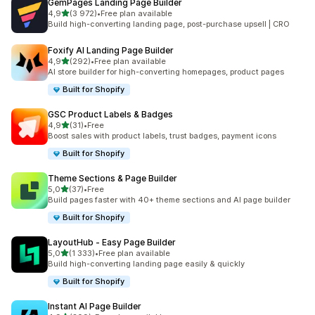
GemPages Landing Page Builder
na 5 gwiazdek
4,9
(3 972)
•
Free plan available
Łączna liczba recenzji: 3972
Build high-converting landing page, post-purchase upsell | CRO
Foxify AI Landing Page Builder
na 5 gwiazdek
4,9
(292)
•
Free plan available
Łączna liczba recenzji: 292
AI store builder for high-converting homepages, product pages
Built for Shopify
GSC Product Labels & Badges
na 5 gwiazdek
4,9
(31)
•
Free
Łączna liczba recenzji: 31
Boost sales with product labels, trust badges, payment icons
Built for Shopify
Theme Sections & Page Builder
na 5 gwiazdek
5,0
(37)
•
Free
Łączna liczba recenzji: 37
Build pages faster with 40+ theme sections and AI page builder
Built for Shopify
LayoutHub ‑ Easy Page Builder
na 5 gwiazdek
5,0
(1 333)
•
Free plan available
Łączna liczba recenzji: 1333
Build high-converting landing page easily & quickly
Built for Shopify
Instant AI Page Builder