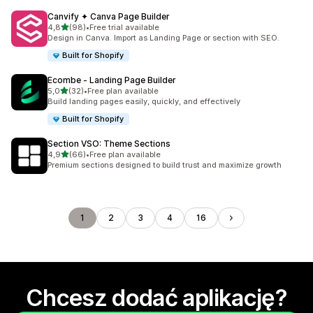
Canvify ✦ Canva Page Builder
na 5 gwiazdek
4,8
(98)
•
Free trial available
Łączna liczba recenzji: 98
Design in Canva. Import as Landing Page or section with SEO.
Built for Shopify
Ecombe ‑ Landing Page Builder
na 5 gwiazdek
5,0
(32)
•
Free plan available
Łączna liczba recenzji: 32
Build landing pages easily, quickly, and effectively
Built for Shopify
Section VSO: Theme Sections
na 5 gwiazdek
4,9
(66)
•
Free plan available
Łączna liczba recenzji: 66
Premium sections designed to build trust and maximize growth
1
2
3
4
16
Chcesz dodać aplikację?