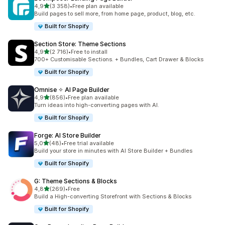
na 5 gwiazdek
4,9
(3 358)
•
Free plan available
Łączna liczba recenzji: 3358
Build pages to sell more, from home page, product, blog, etc.
Built for Shopify
Section Store: Theme Sections
na 5 gwiazdek
4,9
(2 716)
•
Free to install
Łączna liczba recenzji: 2716
700+ Customisable Sections. + Bundles, Cart Drawer & Blocks
Built for Shopify
Omnise ✧ AI Page Builder
na 5 gwiazdek
4,9
(856)
•
Free plan available
Łączna liczba recenzji: 856
Turn ideas into high-converting pages with AI.
Built for Shopify
Forge: AI Store Builder
na 5 gwiazdek
5,0
(48)
•
Free trial available
Łączna liczba recenzji: 48
Build your store in minutes with AI Store Builder + Bundles
Built for Shopify
G: Theme Sections & Blocks
na 5 gwiazdek
4,8
(269)
•
Free
Łączna liczba recenzji: 269
Build a High-converting Storefront with Sections & Blocks
Built for Shopify