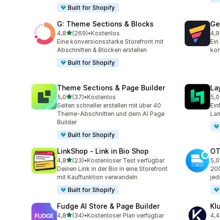
Built for Shopify
G: Theme Sections & Blocks
Ge
von 5 Sternen
4,8
(269)
•
Kostenlos
4,9
269 Rezensionen insgesamt
397
Eine konversionsstarke Storefront mit
Ein
Abschnitten & Blöcken erstellen
kon
Built for Shopify
Theme Sections & Page Builder
La
von 5 Sternen
5,0
(37)
•
Kostenlos
5,0
37 Rezensionen insgesamt
133
Seiten schneller erstellen mit über 40
Ein
Theme-Abschnitten und dem AI Page
Lan
Builder
Built for Shopify
LinkShop ‑ Link in Bio Shop
OT
von 5 Sternen
4,8
(23)
•
Kostenloser Test verfügbar
5,0
23 Rezensionen insgesamt
270
Deinen Link in der Bio in eine Storefront
200
mit Kauffunktion verwandeln
jed
Built for Shopify
Fudge AI Store & Page Builder
Kl
von 5 Sternen
4,8
(34)
•
Kostenloser Plan verfügbar
4,4
34 Rezensionen insgesamt
11 