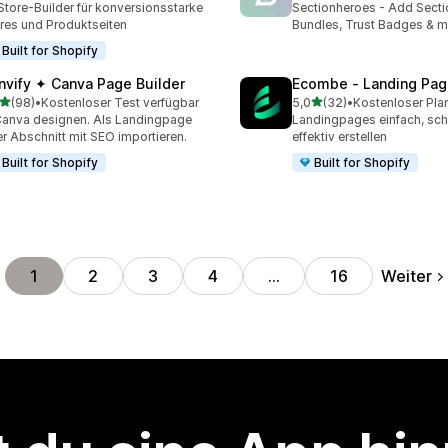
Store-Builder für konversionsstarke
Sectionheroes - Add Secti
res und Produktseiten
Bundles, Trust Badges & 
Built for Shopify
nvify ✦ Canva Page Builder
Ecombe ‑ Landing Pag
von 5 Sternen
von 5 Sternen
(98)
•
Kostenloser Test verfügbar
5,0
(32)
•
Kostenloser Pla
Rezensionen insgesamt
32 Rezensionen insgesam
Canva designen. Als Landingpage
Landingpages einfach, sch
r Abschnitt mit SEO importieren.
effektiv erstellen
Built for Shopify
Built for Shopify
Weiter
1
2
3
4
…
16