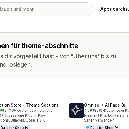
Apps durchs
onen für theme-abschnitte
 dir vorgestellt hast – von "Über uns" bis zu
nd loslegen.
ction Store ‑ Theme Sections
Omnise ✧ AI Page Buil
von 5 Sternen
von 5 Sternen
(2.716)
•
Kostenlose Installation
4,9
(856)
•
Kostenloser Pl
6 Rezensionen insgesamt
856 Rezensionen insgesa
+ anpassbare Plug-n-Play
Ideen mit KI in konversion
tions. Bundles, Upsells & KI
Seiten verwandeln.
Built for Shopify
Built for Shopify