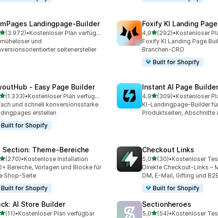
mPages Landingpage‑Builder
Foxify KI Landing Page
von 5 Sternen
von 5 Sternen
(3.972)
•
Kostenloser Plan verfügbar
4,9
(292)
•
Kostenloser Pl
2 Rezensionen insgesamt
292 Rezensionen insgesa
 müheloser und
Foxify KI Landing Page Buil
versionsorientierter seitenersteller
Branchen-CRO
Built for Shopify
youtHub ‑ Easy Page Builder
Instant AI Page Builde
von 5 Sternen
von 5 Sternen
(1.333)
•
Kostenloser Plan verfügbar
4,9
(309)
•
Kostenloser Pl
3 Rezensionen insgesamt
309 Rezensionen insgesa
fach und schnell konversionsstarke
KI-Landingpage-Builder fü
dingpages erstellen
Produktseiten, Abschnitte
Built for Shopify
 Section: Theme‑Bereiche
Checkout Links
von 5 Sternen
von 5 Sternen
(270)
•
Kostenlose Installation
5,0
(30)
•
Kostenloser Tes
 Rezensionen insgesamt
30 Rezensionen insgesam
+ Bereiche, Vorlagen und Blöcke für
Direkte Checkout-Links – M
e Shop-Seite
DM, E-Mail, Gifting und B2
Built for Shopify
Built for Shopify
uck: AI Store Builder
Sectionheroes
von 5 Sternen
von 5 Sternen
(11)
•
Kostenloser Plan verfügbar
5,0
(54)
•
Kostenloser Tes
Rezensionen insgesamt
54 Rezensionen insgesam