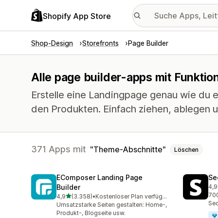
Shopify App Store
Shop-Design
Storefronts
Page Builder
Alle page builder-apps mit Funkti
Erstelle eine Landingpage genau wie du es
den Produkten. Einfach ziehen, ablegen u
371 Apps mit
Theme-Abschnitte
Löschen
EComposer Landing Page
Se
Builder
4,9
271
700
von 5 Sternen
4,9
(3.358)
•
Kostenloser Plan verfügbar
3358 Rezensionen insgesamt
Sec
Umsatzstarke Seiten gestalten: Home-,
Produkt-, Blogseite usw.