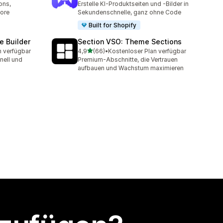
ons,
Erstelle KI-Produktseiten und -Bilder in
more
Sekundenschnelle, ganz ohne Code
Built for Shopify
e Builder
Section VSO: Theme Sections
von 5 Sternen
n verfügbar
4,9
(66)
•
Kostenloser Plan verfügbar
t
66 Rezensionen insgesamt
nell und
Premium-Abschnitte, die Vertrauen
aufbauen und Wachstum maximieren