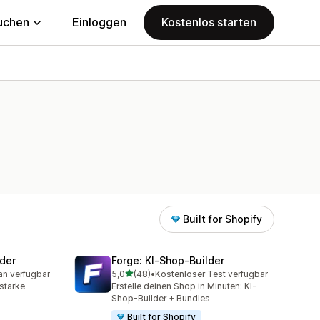
uchen
Einloggen
Kostenlos starten
Built for Shopify
der
Forge: KI‑Shop‑Builder
von 5 Sternen
an verfügbar
5,0
(48)
•
Kostenloser Test verfügbar
mt
48 Rezensionen insgesamt
sstarke
Erstelle deinen Shop in Minuten: KI-
Shop-Builder + Bundles
Built for Shopify