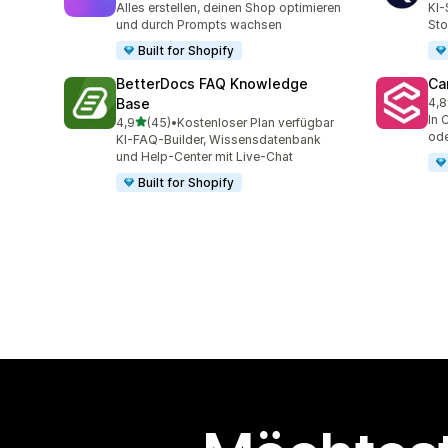
Alles erstellen, deinen Shop optimieren
KI-
und durch Prompts wachsen
Sto
Built for Shopify
BetterDocs FAQ Knowledge
Ca
Base
4,8
98 
In 
von 5 Sternen
4,9
(45)
•
Kostenloser Plan verfügbar
45 Rezensionen insgesamt
ode
KI-FAQ-Builder, Wissensdatenbank
und Help-Center mit Live-Chat
Built for Shopify