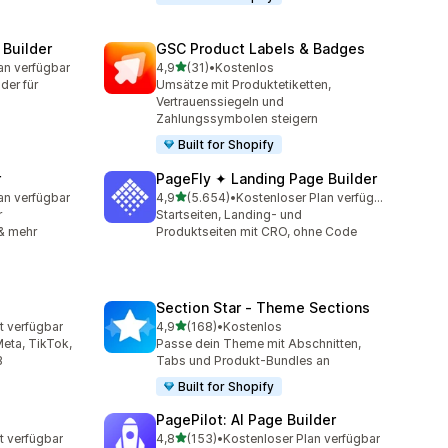
 Builder
GSC Product Labels & Badges
von 5 Sternen
an verfügbar
4,9
(31)
•
Kostenlos
mt
31 Rezensionen insgesamt
der für
Umsätze mit Produktetiketten,
Vertrauenssiegeln und
Zahlungssymbolen steigern
Built for Shopify
r
PageFly ✦ Landing Page Builder
von 5 Sternen
an verfügbar
4,9
(5.654)
•
Kostenloser Plan verfügbar
mt
5654 Rezensionen insgesamt
r
Startseiten, Landing- und
 & mehr
Produktseiten mit CRO, ohne Code
Section Star ‑ Theme Sections
von 5 Sternen
t verfügbar
4,9
(168)
•
Kostenlos
t
168 Rezensionen insgesamt
eta, TikTok,
Passe dein Theme mit Abschnitten,
B
Tabs und Produkt-Bundles an
Built for Shopify
PagePilot: AI Page Builder
von 5 Sternen
t verfügbar
4,8
(153)
•
Kostenloser Plan verfügbar
t
153 Rezensionen insgesamt