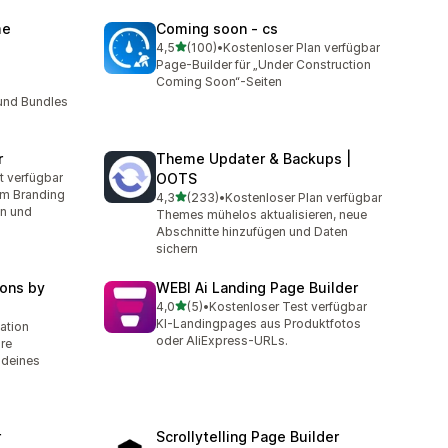
me
Coming soon ‑ cs
von 5 Sternen
4,5
(100)
•
Kostenloser Plan verfügbar
100 Rezensionen insgesamt
Page-Builder für „Under Construction
Coming Soon“-Seiten
0
und Bundles
r
Theme Updater & Backups |
t verfügbar
OOTS
t
em Branding
von 5 Sternen
4,3
(233)
•
Kostenloser Plan verfügbar
233 Rezensionen insgesamt
en und
Themes mühelos aktualisieren, neue
Abschnitte hinzufügen und Daten
sichern
ons by
WEBI Ai Landing Page Builder
von 5 Sternen
4,0
(5)
•
Kostenloser Test verfügbar
5 Rezensionen insgesamt
KI-Landingpages aus Produktfotos
lation
oder AliExpress-URLs.
re
 deines
r
Scrollytelling Page Builder