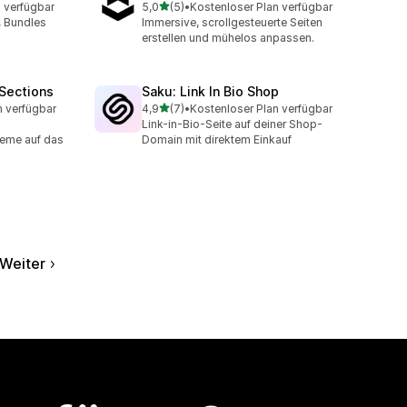
von 5 Sternen
 verfügbar
5,0
(5)
•
Kostenloser Plan verfügbar
5 Rezensionen insgesamt
, Bundles
Immersive, scrollgesteuerte Seiten
erstellen und mühelos anpassen.
Sections
Saku: Link In Bio Shop
von 5 Sternen
n verfügbar
4,9
(7)
•
Kostenloser Plan verfügbar
t
7 Rezensionen insgesamt
Link-in-Bio-Seite auf deiner Shop-
eme auf das
Domain mit direktem Einkauf
Weiter