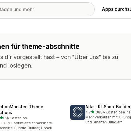
Apps durchs
onen für theme-abschnitte
 dir vorgestellt hast – von "Über uns" bis zu
nd loslegen.
ctionMonster: Theme
Atlas: KI‑Shop‑Builder
von 5 Sternen
ctions
4,7
(388)
•
Kostenlose Inst
388 Rezensionen insgesa
Mehr verkaufen mit KI-Sho
von 5 Sternen
(6)
•
Kostenlos
ezensionen insgesamt
und Smarten Bündlern.
+ CRO-optimierte anpassbare
chnitte, Bundle-Builder, Upsell