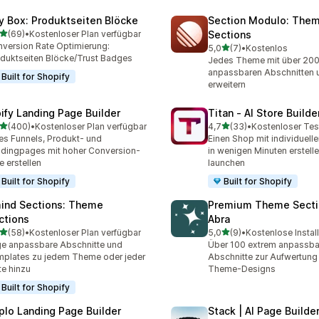
y Box: Produktseiten Blöcke
Section Modulo: The
von 5 Sternen
(69)
•
Kostenloser Plan verfügbar
Sections
Rezensionen insgesamt
version Rate Optimierung:
von 5 Sternen
5,0
(7)
•
Kostenlos
7 Rezensionen insgesamt
duktseiten Blöcke/Trust Badges
Jedes Theme mit über 20
anpassbaren Abschnitten 
Built for Shopify
erweitern
pify Landing Page Builder
Titan ‑ AI Store Builde
von 5 Sternen
von 5 Sternen
(400)
•
Kostenloser Plan verfügbar
4,7
(33)
•
Kostenloser Tes
 Rezensionen insgesamt
33 Rezensionen insgesam
es Funnels, Produkt- und
Einen Shop mit individuell
dingpages mit hoher Conversion-
in wenigen Minuten erstell
e erstellen
launchen
Built for Shopify
Built for Shopify
ind Sections: Theme
Premium Theme Secti
ctions
Abra
von 5 Sternen
von 5 Sternen
(58)
•
Kostenloser Plan verfügbar
5,0
(9)
•
Kostenlose Instal
Rezensionen insgesamt
9 Rezensionen insgesamt
e anpassbare Abschnitte und
Über 100 extrem anpassba
plates zu jedem Theme oder jeder
Abschnitte zur Aufwertung
te hinzu
Theme-Designs
Built for Shopify
plo Landing Page Builder
Stack | AI Page Builde