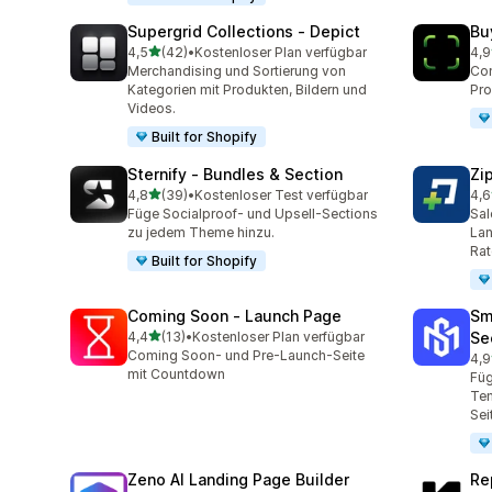
Supergrid Collections ‑ Depict
Bu
von 5 Sternen
4,5
(42)
•
Kostenloser Plan verfügbar
4,9
42 Rezensionen insgesamt
69 
Merchandising und Sortierung von
Con
Kategorien mit Produkten, Bildern und
Pro
Videos.
Built for Shopify
Sternify ‑ Bundles & Section
Zi
von 5 Sternen
4,8
(39)
•
Kostenloser Test verfügbar
4,6
39 Rezensionen insgesamt
400
Füge Socialproof- und Upsell-Sections
Sal
zu jedem Theme hinzu.
Lan
Rat
Built for Shopify
Coming Soon ‑ Launch Page
Sm
von 5 Sternen
4,4
(13)
•
Kostenloser Plan verfügbar
Se
13 Rezensionen insgesamt
Coming Soon- und Pre-Launch-Seite
4,9
58 
mit Countdown
Füg
Tem
Sei
Zeno AI Landing Page Builder
Re