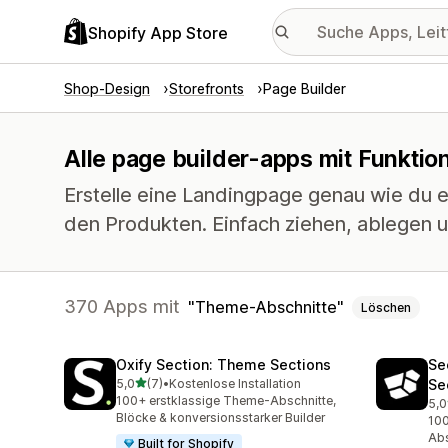
Shopify App Store
Shop-Design
Storefronts
Page Builder
Alle page builder-apps mit Funkti
Erstelle eine Landingpage genau wie du es
den Produkten. Einfach ziehen, ablegen u
370 Apps mit
Theme-Abschnitte
Löschen
Oxify Section: Theme Sections
Se
von 5 Sternen
5,0
(7)
•
Kostenlose Installation
Se
7 Rezensionen insgesamt
100+ erstklassige Theme-Abschnitte,
5,0
6 R
Blöcke & konversionsstarker Builder
100
Abs
Built for Shopify