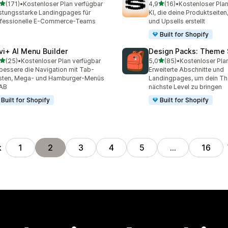
von 5 Sternen
von 5 Sternen
(171)
•
Kostenloser Plan verfügbar
4,9
(16)
•
Kostenloser Plan
 Rezensionen insgesamt
16 Rezensionen insgesamt
stungsstarke Landingpages für
KI, die deine Produktseiten
ofessionelle E-Commerce-Teams
und Upsells erstellt
Built for Shopify
vi+ AI Menu Builder
Design Packs: Theme 
von 5 Sternen
von 5 Sternen
(25)
•
Kostenloser Plan verfügbar
5,0
(85)
•
Kostenloser Pla
Rezensionen insgesamt
85 Rezensionen insgesam
bessere die Navigation mit Tab-
Erweiterte Abschnitte und
sten, Mega- und Hamburger-Menüs
Landingpages, um dein Th
FAB
nächste Level zu bringen
Built for Shopify
Built for Shopify
k
1
2
3
4
5
…
16