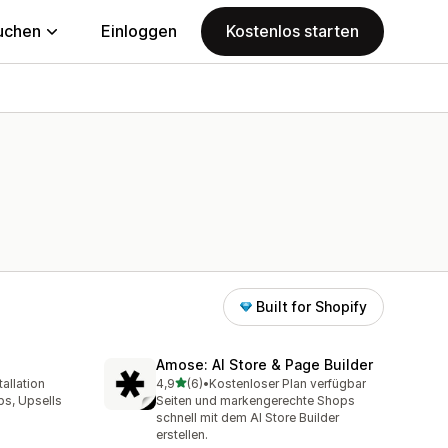
uchen
Einloggen
Kostenlos starten
Built for Shopify
Amose: AI Store & Page Builder
von 5 Sternen
allation
4,9
(6)
•
Kostenloser Plan verfügbar
mt
6 Rezensionen insgesamt
ps, Upsells
Seiten und markengerechte Shops
schnell mit dem AI Store Builder
erstellen.