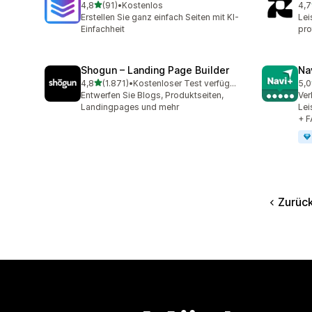
von 5 Sternen
4,8
(91)
•
Kostenlos
4,7
91 Rezensionen insgesamt
171
Erstellen Sie ganz einfach Seiten mit KI-
Lei
Einfachheit
pr
Shogun – Landing Page Builder
Na
von 5 Sternen
4,8
(1.871)
•
Kostenloser Test verfügbar
5,0
1871 Rezensionen insgesamt
25 
Entwerfen Sie Blogs, Produktseiten,
Ver
Landingpages und mehr
Lei
+ 
Zurüc