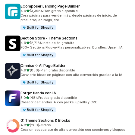
EComposer Landing Page Builder
de 5 estrellas
4.9
(3,358)
•
Plan gratis disponible
3358 reseñas en total
Crea páginas para vender más, desde páginas de inicio, de
productos, de blogs, etc.
Built for Shopify
Section Store ‑ Theme Sections
de 5 estrellas
4.9
(2,716)
•
Instalación gratuita
2716 reseñas en total
700+ Sections Plug-n-Play personalizables. Bundles, Upsell, IA
Built for Shopify
Omnise ✧ AI Page Builder
de 5 estrellas
4.9
(856)
•
Plan gratis disponible
856 reseñas en total
Convierte ideas en páginas con alta conversión gracias a la IA.
Built for Shopify
Forge: tienda con IA
de 5 estrellas
5.0
(48)
•
Prueba gratis disponible
48 reseñas en total
Creador de tiendas IA con packs, upsells y CRO
Built for Shopify
G: Theme Sections & Blocks
de 5 estrellas
4.8
(269)
•
Gratis
269 reseñas en total
Crea un escaparate de alta conversión con secciones y bloques