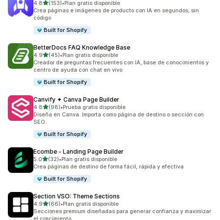
de 5 estrellas
4.8
(153)
•
Plan gratis disponible
153 reseñas en total
Crea páginas e imágenes de producto con IA en segundos, sin
código
Built for Shopify
BetterDocs FAQ Knowledge Base
de 5 estrellas
4.9
(45)
•
Plan gratis disponible
45 reseñas en total
Creador de preguntas frecuentes con IA, base de conocimientos y
centro de ayuda con chat en vivo
Built for Shopify
Canvify ✦ Canva Page Builder
de 5 estrellas
4.8
(98)
•
Prueba gratis disponible
98 reseñas en total
Diseña en Canva. Importa como página de destino o sección con
SEO.
Built for Shopify
Ecombe ‑ Landing Page Builder
de 5 estrellas
5.0
(32)
•
Plan gratis disponible
32 reseñas en total
Crea páginas de destino de forma fácil, rápida y efectiva
Built for Shopify
Section VSO: Theme Sections
de 5 estrellas
4.9
(66)
•
Plan gratis disponible
66 reseñas en total
Secciones premium diseñadas para generar confianza y maximizar
el crecimiento