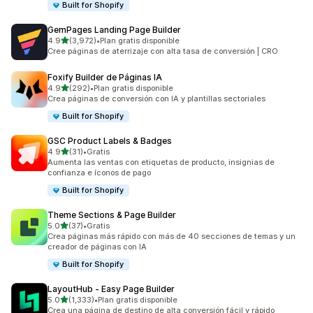
Built for Shopify
GemPages Landing Page Builder
de 5 estrellas
4.9
(3,972)
•
Plan gratis disponible
3972 reseñas en total
Cree páginas de aterrizaje con alta tasa de conversión | CRO
Foxify Builder de Páginas IA
de 5 estrellas
4.9
(292)
•
Plan gratis disponible
292 reseñas en total
Crea páginas de conversión con IA y plantillas sectoriales
Built for Shopify
GSC Product Labels & Badges
de 5 estrellas
4.9
(31)
•
Gratis
31 reseñas en total
Aumenta las ventas con etiquetas de producto, insignias de
confianza e íconos de pago
Built for Shopify
Theme Sections & Page Builder
de 5 estrellas
5.0
(37)
•
Gratis
37 reseñas en total
Crea páginas más rápido con más de 40 secciones de temas y un
creador de páginas con IA
Built for Shopify
LayoutHub ‑ Easy Page Builder
de 5 estrellas
5.0
(1,333)
•
Plan gratis disponible
1333 reseñas en total
Crea una página de destino de alta conversión fácil y rápido