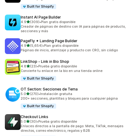
Built for Shopify
Instant AI Page Builder
de 5 estrellas
4.9
(309)
•
Plan gratis disponible
309 reseñas en total
Creador de páginas de destino con IA para páginas de producto,
secciones y más
PageFly ✦ Landing Page Builder
de 5 estrellas
4.9
(5,654)
•
Plan gratis disponible
5654 reseñas en total
Páginas de inicio, aterrizaje y producto con CRO, sin código
LinkShop ‑ Link in Bio Shop
de 5 estrellas
4.8
(23)
•
Prueba gratis disponible
23 reseñas en total
Convierte tu enlace en la bio en una tienda online
Built for Shopify
OT Section: Secciones de Tema
de 5 estrellas
5.0
(270)
•
Instalación gratuita
270 reseñas en total
200+ secciones, plantillas y bloques para cualquier página
Built for Shopify
Checkout Links
de 5 estrellas
5.0
(30)
•
Prueba gratis disponible
30 reseñas en total
Enlaces directos a la pantalla de pago: Meta, TikTok, mensajes
directos, correo electrónico, regalos y B2B