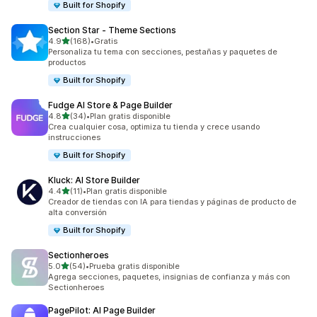
Built for Shopify
Section Star ‑ Theme Sections
de 5 estrellas
4.9
(168)
•
Gratis
168 reseñas en total
Personaliza tu tema con secciones, pestañas y paquetes de
productos
Built for Shopify
Fudge AI Store & Page Builder
de 5 estrellas
4.8
(34)
•
Plan gratis disponible
34 reseñas en total
Crea cualquier cosa, optimiza tu tienda y crece usando
instrucciones
Built for Shopify
Kluck: AI Store Builder
de 5 estrellas
4.4
(11)
•
Plan gratis disponible
11 reseñas en total
Creador de tiendas con IA para tiendas y páginas de producto de
alta conversión
Built for Shopify
Sectionheroes
de 5 estrellas
5.0
(54)
•
Prueba gratis disponible
54 reseñas en total
Agrega secciones, paquetes, insignias de confianza y más con
Sectionheroes
PagePilot: AI Page Builder