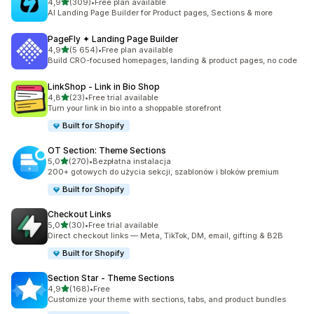
na 5 gwiazdek
4,9
(309)
•
Free plan available
Łączna liczba recenzji: 309
AI Landing Page Builder for Product pages, Sections & more
PageFly ✦ Landing Page Builder
na 5 gwiazdek
4,9
(5 654)
•
Free plan available
Łączna liczba recenzji: 5654
Build CRO-focused homepages, landing & product pages, no code
LinkShop ‑ Link in Bio Shop
na 5 gwiazdek
4,8
(23)
•
Free trial available
Łączna liczba recenzji: 23
Turn your link in bio into a shoppable storefront
Built for Shopify
OT Section: Theme Sections
na 5 gwiazdek
5,0
(270)
•
Bezpłatna instalacja
Łączna liczba recenzji: 270
200+ gotowych do użycia sekcji, szablonów i bloków premium
Built for Shopify
Checkout Links
na 5 gwiazdek
5,0
(30)
•
Free trial available
Łączna liczba recenzji: 30
Direct checkout links — Meta, TikTok, DM, email, gifting & B2B
Built for Shopify
Section Star ‑ Theme Sections
na 5 gwiazdek
4,9
(168)
•
Free
Łączna liczba recenzji: 168
Customize your theme with sections, tabs, and product bundles