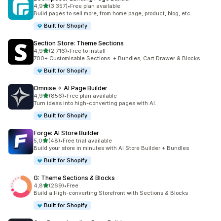
na 5 gwiazdek
4,9
(3 357)
•
Free plan available
Łączna liczba recenzji: 3357
Build pages to sell more, from home page, product, blog, etc.
Built for Shopify
Section Store: Theme Sections
na 5 gwiazdek
4,9
(2 716)
•
Free to install
Łączna liczba recenzji: 2716
700+ Customisable Sections. + Bundles, Cart Drawer & Blocks
Built for Shopify
Omnise ✧ AI Page Builder
na 5 gwiazdek
4,9
(856)
•
Free plan available
Łączna liczba recenzji: 856
Turn ideas into high-converting pages with AI.
Built for Shopify
Forge: AI Store Builder
na 5 gwiazdek
5,0
(48)
•
Free trial available
Łączna liczba recenzji: 48
Build your store in minutes with AI Store Builder + Bundles
Built for Shopify
G: Theme Sections & Blocks
na 5 gwiazdek
4,8
(269)
•
Free
Łączna liczba recenzji: 269
Build a High-converting Storefront with Sections & Blocks
Built for Shopify