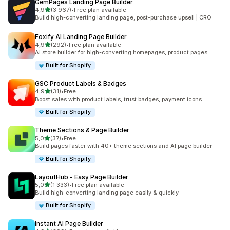
GemPages Landing Page Builder
na 5 gwiazdek
4,9
(3 967)
•
Free plan available
Łączna liczba recenzji: 3967
Build high-converting landing page, post-purchase upsell | CRO
Foxify AI Landing Page Builder
na 5 gwiazdek
4,9
(292)
•
Free plan available
Łączna liczba recenzji: 292
AI store builder for high-converting homepages, product pages
Built for Shopify
GSC Product Labels & Badges
na 5 gwiazdek
4,9
(31)
•
Free
Łączna liczba recenzji: 31
Boost sales with product labels, trust badges, payment icons
Built for Shopify
Theme Sections & Page Builder
na 5 gwiazdek
5,0
(37)
•
Free
Łączna liczba recenzji: 37
Build pages faster with 40+ theme sections and AI page builder
Built for Shopify
LayoutHub ‑ Easy Page Builder
na 5 gwiazdek
5,0
(1 333)
•
Free plan available
Łączna liczba recenzji: 1333
Build high-converting landing page easily & quickly
Built for Shopify
Instant AI Page Builder