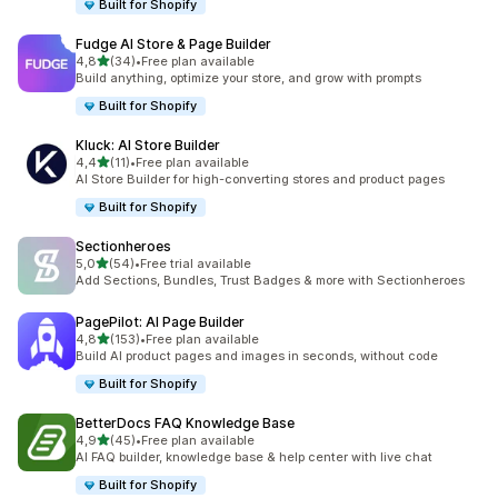
Built for Shopify
Fudge AI Store & Page Builder
na 5 gwiazdek
4,8
(34)
•
Free plan available
Łączna liczba recenzji: 34
Build anything, optimize your store, and grow with prompts
Built for Shopify
Kluck: AI Store Builder
na 5 gwiazdek
4,4
(11)
•
Free plan available
Łączna liczba recenzji: 11
AI Store Builder for high-converting stores and product pages
Built for Shopify
Sectionheroes
na 5 gwiazdek
5,0
(54)
•
Free trial available
Łączna liczba recenzji: 54
Add Sections, Bundles, Trust Badges & more with Sectionheroes
PagePilot: AI Page Builder
na 5 gwiazdek
4,8
(153)
•
Free plan available
Łączna liczba recenzji: 153
Build AI product pages and images in seconds, without code
Built for Shopify
BetterDocs FAQ Knowledge Base
na 5 gwiazdek
4,9
(45)
•
Free plan available
Łączna liczba recenzji: 45
AI FAQ builder, knowledge base & help center with live chat
Built for Shopify