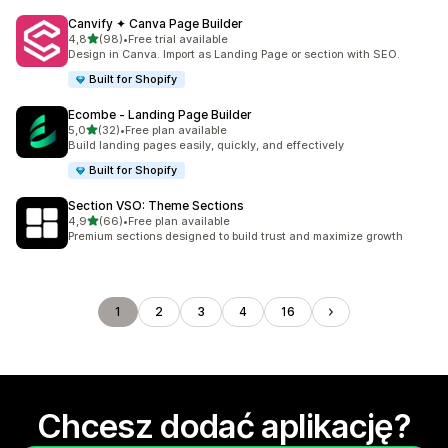
Canvify ✦ Canva Page Builder
na 5 gwiazdek
4,8
(98)
•
Free trial available
Łączna liczba recenzji: 98
Design in Canva. Import as Landing Page or section with SEO.
Built for Shopify
Ecombe ‑ Landing Page Builder
na 5 gwiazdek
5,0
(32)
•
Free plan available
Łączna liczba recenzji: 32
Build landing pages easily, quickly, and effectively
Built for Shopify
Section VSO: Theme Sections
na 5 gwiazdek
4,9
(66)
•
Free plan available
Łączna liczba recenzji: 66
Premium sections designed to build trust and maximize growth
1
2
3
4
16
Chcesz dodać aplikację?