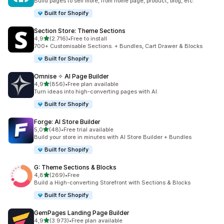
Build pages to sell more, from home page, product, blog, etc.
Built for Shopify
Section Store: Theme Sections
de 5 estrelas
4,9
(2.716)
•
Free to install
2716 total de avaliações
700+ Customisable Sections. + Bundles, Cart Drawer & Blocks
Built for Shopify
Omnise ✧ AI Page Builder
de 5 estrelas
4,9
(856)
•
Free plan available
856 total de avaliações
Turn ideas into high-converting pages with AI.
Built for Shopify
Forge: AI Store Builder
de 5 estrelas
5,0
(48)
•
Free trial available
48 total de avaliações
Build your store in minutes with AI Store Builder + Bundles
Built for Shopify
G: Theme Sections & Blocks
de 5 estrelas
4,8
(269)
•
Free
269 total de avaliações
Build a High-converting Storefront with Sections & Blocks
Built for Shopify
GemPages Landing Page Builder
de 5 estrelas
4,9
(3.973)
•
Free plan available
3973 total de avaliações