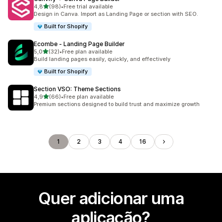
de 5 estrelas
4,8
(98)
•
Free trial available
98 total de avaliações
Design in Canva. Import as Landing Page or section with SEO.
Built for Shopify
Ecombe ‑ Landing Page Builder
de 5 estrelas
5,0
(32)
•
Free plan available
32 total de avaliações
Build landing pages easily, quickly, and effectively
Built for Shopify
Section VSO: Theme Sections
de 5 estrelas
4,9
(66)
•
Free plan available
66 total de avaliações
Premium sections designed to build trust and maximize growth
1
2
3
4
16
Quer adicionar uma
aplicação?