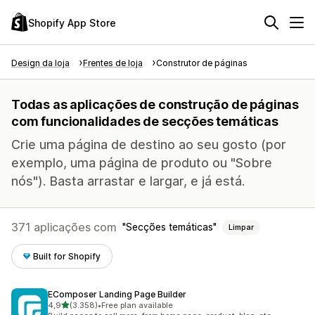
Shopify App Store
Design da loja
Frentes de loja
Construtor de páginas
Todas as aplicações de construção de páginas
com funcionalidades de secções temáticas
Crie uma página de destino ao seu gosto (por
exemplo, uma página de produto ou "Sobre
nós"). Basta arrastar e largar, e já está.
371 aplicações com
Secções temáticas
Limpar
Built for Shopify
EComposer Landing Page Builder
de 5 estrelas
4,9
(3.358)
•
Free plan available
3358 total de avaliações