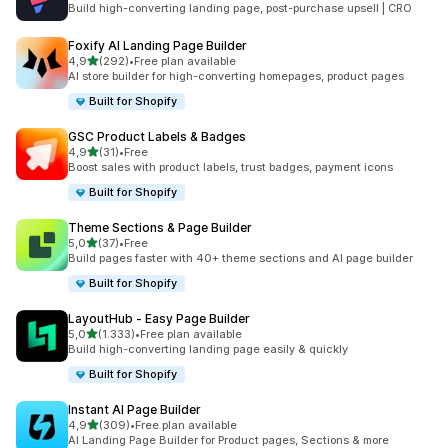
Build high-converting landing page, post-purchase upsell | CRO
Foxify AI Landing Page Builder
de 5 estrelas
4,9
(292)
•
Free plan available
292 total de avaliações
AI store builder for high-converting homepages, product pages
Built for Shopify
GSC Product Labels & Badges
de 5 estrelas
4,9
(31)
•
Free
31 total de avaliações
Boost sales with product labels, trust badges, payment icons
Built for Shopify
Theme Sections & Page Builder
de 5 estrelas
5,0
(37)
•
Free
37 total de avaliações
Build pages faster with 40+ theme sections and AI page builder
Built for Shopify
LayoutHub ‑ Easy Page Builder
de 5 estrelas
5,0
(1.333)
•
Free plan available
1333 total de avaliações
Build high-converting landing page easily & quickly
Built for Shopify
Instant AI Page Builder
de 5 estrelas
4,9
(309)
•
Free plan available
309 total de avaliações
AI Landing Page Builder for Product pages, Sections & more