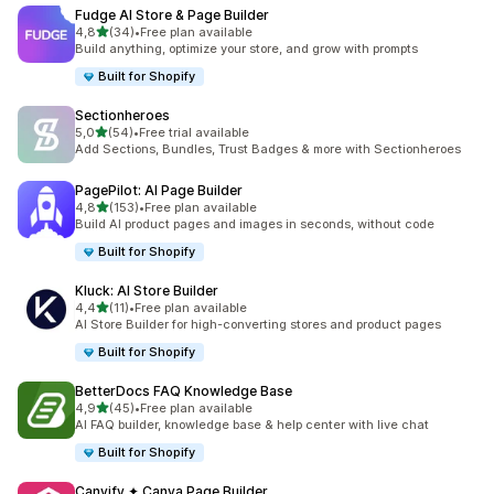
Fudge AI Store & Page Builder
de 5 estrelas
4,8
(34)
•
Free plan available
34 total de avaliações
Build anything, optimize your store, and grow with prompts
Built for Shopify
Sectionheroes
de 5 estrelas
5,0
(54)
•
Free trial available
54 total de avaliações
Add Sections, Bundles, Trust Badges & more with Sectionheroes
PagePilot: AI Page Builder
de 5 estrelas
4,8
(153)
•
Free plan available
153 total de avaliações
Build AI product pages and images in seconds, without code
Built for Shopify
Kluck: AI Store Builder
de 5 estrelas
4,4
(11)
•
Free plan available
11 total de avaliações
AI Store Builder for high-converting stores and product pages
Built for Shopify
BetterDocs FAQ Knowledge Base
de 5 estrelas
4,9
(45)
•
Free plan available
45 total de avaliações
AI FAQ builder, knowledge base & help center with live chat
Built for Shopify
Canvify ✦ Canva Page Builder