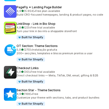
PageFly ✦ Landing Page Builder
de 5 estrelas
4,9
(5.654)
•
Free plan available
5654 total de avaliações
Build CRO-focused homepages, landing & product pages, no code
LinkShop ‑ Link in Bio Shop
de 5 estrelas
4,8
(23)
•
Free trial available
23 total de avaliações
Turn your link in bio into a shoppable storefront
Built for Shopify
OT Section: Theme Sections
de 5 estrelas
5,0
(270)
•
Instalação gratuita
270 total de avaliações
200+ secções, templates e blocos premium prontos a usar
Built for Shopify
Checkout Links
de 5 estrelas
5,0
(30)
•
Free trial available
30 total de avaliações
Direct checkout links — Meta, TikTok, DM, email, gifting & B2B
Built for Shopify
Section Star ‑ Theme Sections
de 5 estrelas
4,9
(168)
•
Free
168 total de avaliações
Customize your theme with sections, tabs, and product bundles
Built for Shopify