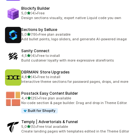
Blockify Builder
z 5 hvězd
5,0
(4)
•
Free
Celkový počet recenzí: 4
Design sections visually, export native Liquid code you own
Sections by Selluxe
z 5 hvězd
5,0
(19)
•
Free plan available
Celkový počet recenzí: 19
Add bullet points, logo sliders, and generate AI-powered image
Sanity Connect
z 5 hvězd
4,5
(4)
•
Free to install
Celkový počet recenzí: 4
Build customer loyalty with more expressive storefronts
DBRMAN: Store Upgrades
z 5 hvězd
4,8
(4)
•
Free to install
Celkový počet recenzí: 4
Interactive theme sections for password pages, drops, and more
Posstack Easy Content Builder
z 5 hvězd
4,4
(25)
•
Free plan available
Celkový počet recenzí: 25
No-code section & page builder. Drag and drop in Theme Editor.
Built for Shopify
Temply | Advertorials & Funnel
z 5 hvězd
5,0
(5)
•
Free trial available
Celkový počet recenzí: 5
Create landing pages with templates edited in the Theme Editor