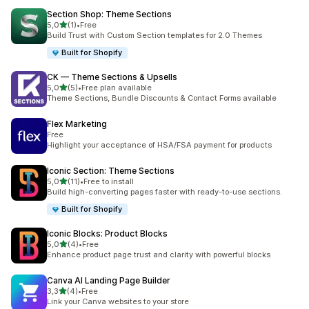
Section Shop: Theme Sections
z 5 hvězd
5,0
(1)
•
Free
Celkový počet recenzí: 1
Build Trust with Custom Section templates for 2.0 Themes
Built for Shopify
CK — Theme Sections & Upsells
z 5 hvězd
5,0
(5)
•
Free plan available
Celkový počet recenzí: 5
Theme Sections, Bundle Discounts & Contact Forms available
Flex Marketing
Free
Highlight your acceptance of HSA/FSA payment for products
Iconic Section: Theme Sections
z 5 hvězd
5,0
(11)
•
Free to install
Celkový počet recenzí: 11
Build high-converting pages faster with ready-to-use sections.
Built for Shopify
Iconic Blocks: Product Blocks
z 5 hvězd
5,0
(4)
•
Free
Celkový počet recenzí: 4
Enhance product page trust and clarity with powerful blocks
Canva AI Landing Page Builder
z 5 hvězd
3,3
(4)
•
Free
Celkový počet recenzí: 4
Link your Canva websites to your store