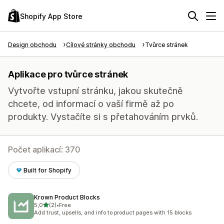
Shopify App Store
Design obchodu
Cílové stránky obchodu
Tvůrce stránek
Aplikace pro tvůrce stránek
Vytvořte vstupní stránku, jakou skutečně
chcete, od informací o vaší firmě až po
produkty. Vystačíte si s přetahováním prvků.
Počet aplikací: 370
Built for Shopify
Krown Product Blocks
z 5 hvězd
5,0
(2)
•
Free
Celkový počet recenzí: 2
Add trust, upsells, and info to product pages with 15 blocks