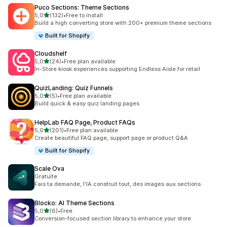
Puco Sections: Theme Sections
z 5 hvězd
5,0
(132)
•
Free to install
Celkový počet recenzí: 132
Build a high converting store with 200+ premium theme sections
Built for Shopify
Cloudshelf
z 5 hvězd
5,0
(24)
•
Free plan available
Celkový počet recenzí: 24
In-Store kiosk experiences supporting Endless Aisle for retail
QuizLanding: Quiz Funnels
z 5 hvězd
5,0
(5)
•
Free plan available
Celkový počet recenzí: 5
Build quick & easy quiz landing pages
HelpLab FAQ Page, Product FAQs
z 5 hvězd
5,0
(201)
•
Free plan available
Celkový počet recenzí: 201
Create beautiful FAQ page, support page or product Q&A
Built for Shopify
Scale Ova
Gratuite
Fais ta demande, l'IA construit tout, des images aux sections.
Blocko: AI Theme Sections
z 5 hvězd
5,0
(6)
•
Free
Celkový počet recenzí: 6
Conversion-focused section library to enhance your store