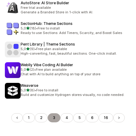
AutoStore: AI Store Builder
Free trial available
Generate a Branded Store in 1-click with AI.
SectionHub: Theme Sections
z 5 hvězd
5,0
(18)
•
Free to install
Celkový počet recenzí: 18
Ready to use Sections: Add Timers, Scarcity, and Boost Sales
Pent Library | Theme Sections
z 5 hvězd
5,0
(9)
•
Free plan available
Celkový počet recenzí: 9
High-converting, fast, beautiful sections. One-click install.
Weblly Vibe Coding AI Builder
z 5 hvězd
5,0
(2)
•
Free plan available
Celkový počet recenzí: 2
Chat with AI to build anything on top of your store
Weaverse
z 5 hvězd
5,0
(8)
•
Free to install
Celkový počet recenzí: 8
Build and customize Hydrogen stores visually, no code needed.
1
2
3
4
5
6
16