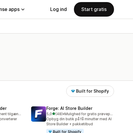
se apps
Log ind
Start gratis
Built for Shopify
der
Forge: AI Store Builder
ud af 5 stjerner
Gratis abonnement tilgængeligt
5,0
(48)
•
Mulighed for gratis prøveperiode
48 anmeldelser i alt
konverterer
Opbyg din butik på få minutter med AI
Store Builder + pakketilbud
Built for Shopify