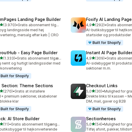
mPages Landing Page Builder
Foxify AI Landing Page
ud af 5 stjerner
ud af 5 stjerner
(3.970)
•
Gratis abonnement tilgængeligt
4,9
(292)
•
0 anmeldelser i alt
292 anmeldelser i alt
yg landingsside med høj
AI-butiksbygger til højtko
vertering, mersalg efter køb | CRO
startsider og produktsider
Built for Shopify
youtHub ‑ Easy Page Builder
Instant AI Page Builde
ud af 5 stjerner
ud af 5 stjerner
(1.333)
•
Gratis abonnement tilgængeligt
4,9
(309)
•
3 anmeldelser i alt
309 anmeldelser i alt
 nemt og hurtigt landingssider med
AI-sidebygger til produktsi
 konvertering
sektioner m.m.
Built for Shopify
 Section: Theme Sections
Checkout Links
ud af 5 stjerner
ud af 5 stjerner
(270)
•
Gratis at installere
5,0
(30)
•
 anmeldelser i alt
30 anmeldelser i alt
+ premium sektioner, skabeloner
Direkte links til kassen – M
blokke klar
DM, mail, gaver og B2B
Built for Shopify
Built for Shopify
uck: AI Store Builder
Sectionheroes
ud af 5 stjerner
ud af 5 stjerner
(11)
•
Gratis abonnement tilgængeligt
5,0
(54)
•
anmeldelser i alt
54 anmeldelser i alt
butiksbygger til højkonverterende
Tilføj afsnit, pakker, tilli