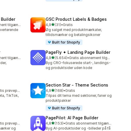
 Builder
GSC Product Labels & Badges
ud af 5 stjerner
Gratis abonnement tilgængeligt
4,9
(31)
•
Gratis
31 anmeldelser i alt
nverterende
Øg salget med produktmærkater,
tillidsmærker og betalingsikoner
Built for Shopify
r
PageFly ✦ Landing Page Builder
ud af 5 stjerner
Gratis abonnement tilgængeligt
4,9
(5.654)
•
Gratis abonnement tilgængeligt
5654 anmeldelser i alt
der,
Byg CRO-fokuserede start-, landings-
og produktsider uden kode
Section Star ‑ Theme Sections
ud af 5 stjerner
Mulighed for gratis prøveperiode
4,9
(168)
•
Gratis
168 anmeldelser i alt
eta, TikTok,
Tilpas dit tema med sektioner, faner og
produktpakker
Built for Shopify
PagePilot: AI Page Builder
ud af 5 stjerner
Mulighed for gratis prøveperiode
4,8
(153)
•
Gratis abonnement tilgængeligt
153 anmeldelser i alt
dsmærker og
Byg AI-produktsider og -billeder på få