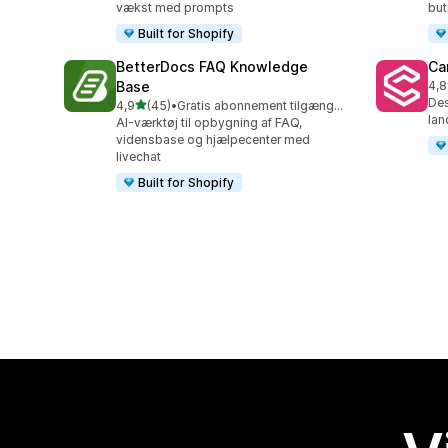
vækst med prompts
but
Built for Shopify
BetterDocs FAQ Knowledge
Ca
Base
4,8
98 
Des
ud af 5 stjerner
4,9
(45)
•
Gratis abonnement tilgængeligt
45 anmeldelser i alt
lan
AI-værktøj til opbygning af FAQ,
vidensbase og hjælpecenter med
livechat
Built for Shopify