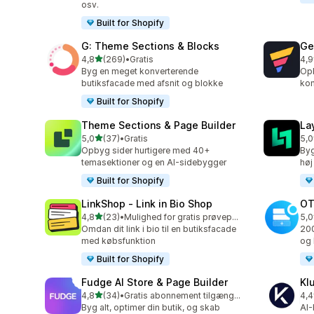
osv.
Built for Shopify
G: Theme Sections & Blocks
Ge
ud af 5 stjerner
4,8
(269)
•
Gratis
4,9
269 anmeldelser i alt
397
Byg en meget konverterende
Opb
butiksfacade med afsnit og blokke
kon
Built for Shopify
Theme Sections & Page Builder
La
ud af 5 stjerner
5,0
(37)
•
Gratis
5,0
37 anmeldelser i alt
133
Opbyg sider hurtigere med 40+
Byg
temasektioner og en AI-sidebygger
høj
Built for Shopify
LinkShop ‑ Link in Bio Shop
OT
ud af 5 stjerner
4,8
(23)
•
Mulighed for gratis prøveperiode
5,0
23 anmeldelser i alt
270
Omdan dit link i bio til en butiksfacade
200
med købsfunktion
og 
Built for Shopify
Fudge AI Store & Page Builder
Kl
ud af 5 stjerner
4,8
(34)
•
Gratis abonnement tilgængeligt
4,4
34 anmeldelser i alt
11 
Byg alt, optimer din butik, og skab
AI-