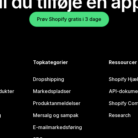
il du tilføje en ap
Prøv Shopify gratis i 3 dage
Topkategorier
Ressourcer
Dropshipping
Shopify Hjæ
dukter
Markedspladser
API-dokume
Produktanmeldelser
Shopify Co
g
Mersalg og sampak
Research
E-mailmarkedsføring