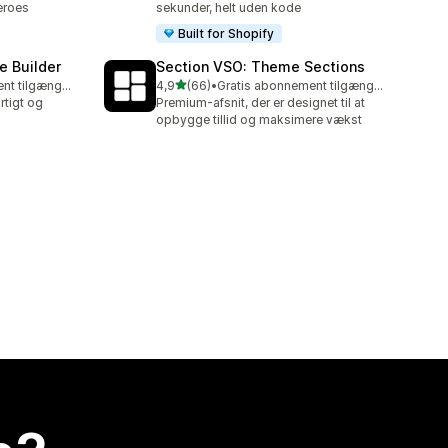
eroes
sekunder, helt uden kode
Built for Shopify
e Builder
Section VSO: Theme Sections
ud af 5 stjerner
Gratis abonnement tilgængeligt
4,9
(66)
•
Gratis abonnement tilgængeligt
66 anmeldelser i alt
rtigt og
Premium-afsnit, der er designet til at
opbygge tillid og maksimere vækst