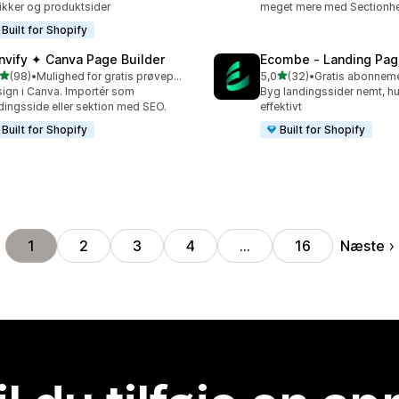
ikker og produktsider
meget mere med Sectionh
Built for Shopify
nvify ✦ Canva Page Builder
Ecombe ‑ Landing Pag
ud af 5 stjerner
ud af 5 stjerner
(98)
•
Mulighed for gratis prøveperiode
5,0
(32)
•
anmeldelser i alt
32 anmeldelser i alt
ign i Canva. Importér som
Byg landingssider nemt, hu
dingsside eller sektion med SEO.
effektivt
Built for Shopify
Built for Shopify
Næste
1
2
3
4
…
16