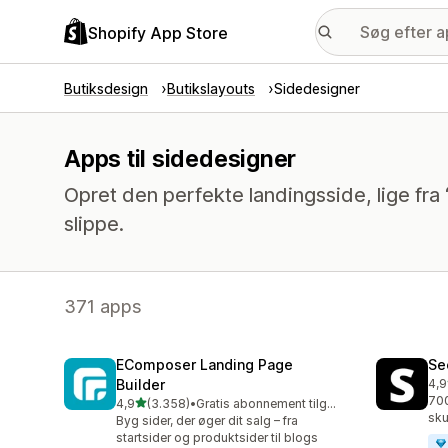
Shopify App Store
Butiksdesign
Butikslayouts
Sidedesigner
Apps til sidedesigner
Opret den perfekte landingsside, lige fra
slippe.
371 apps
EComposer Landing Page
Se
Builder
4,9
271
700
ud af 5 stjerner
4,9
(3.358)
•
Gratis abonnement tilgængeligt
3358 anmeldelser i alt
sku
Byg sider, der øger dit salg – fra
startsider og produktsider til blogs