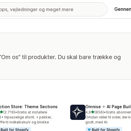
Gennem
 “Om os” til produkter. Du skal bare trække og
ction Store: Theme Sections
Omnise ✧ AI Page Buil
ud af 5 stjerner
ud af 5 stjerner
(2.716)
•
Gratis at installere
4,9
(856)
•
6 anmeldelser i alt
856 anmeldelser i alt
+ tilpasselige afsnit. + pakker,
Omdan idéer til sider, der 
ffe til indkøbskurv og blokke
godt, med AI.
Built for Shopify
Built for Shopify