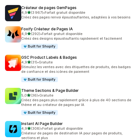
Créateur de pages GemPages
étoile(s) sur 5
4,9
(3 967)
•
Forfait gratuit disponible
3967 avis au total
Créez des pages renvoi époustouflantes, adaptées à vos besoins
Foxify Créateur de Pages IA
étoile(s) sur 5
4,9
(292)
•
Forfait gratuit disponible
292 avis au total
Créez des designs époustouflants rapidement et facilement
Built for Shopify
GSC Product Labels & Badges
étoile(s) sur 5
4,9
(31)
•
Gratuite
31 avis au total
Stimulez les ventes avec des étiquettes de produits, des badges
de confiance et des icônes de paiement
Built for Shopify
Theme Sections & Page Builder
étoile(s) sur 5
5,0
(36)
•
Gratuite
36 avis au total
Créez des pages plus rapidement grâce à plus de 40 sections de
thème et au créateur de pages par IA
Built for Shopify
Instant AI Page Builder
étoile(s) sur 5
4,9
(308)
•
Forfait gratuit disponible
308 avis au total
Créateur de pages de destination IA pour pages de produits,
sections et plus