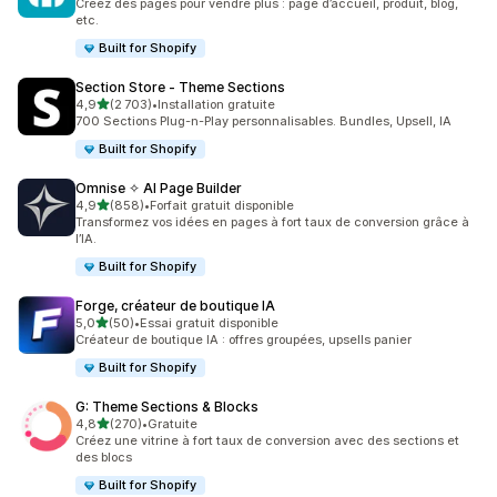
Créez des pages pour vendre plus : page d’accueil, produit, blog,
etc.
Built for Shopify
Section Store ‑ Theme Sections
étoile(s) sur 5
4,9
(2 703)
•
Installation gratuite
2703 avis au total
700 Sections Plug-n-Play personnalisables. Bundles, Upsell, IA
Built for Shopify
Omnise ✧ AI Page Builder
étoile(s) sur 5
4,9
(858)
•
Forfait gratuit disponible
858 avis au total
Transformez vos idées en pages à fort taux de conversion grâce à
l’IA.
Built for Shopify
Forge, créateur de boutique IA
étoile(s) sur 5
5,0
(50)
•
Essai gratuit disponible
50 avis au total
Créateur de boutique IA : offres groupées, upsells panier
Built for Shopify
G: Theme Sections & Blocks
étoile(s) sur 5
4,8
(270)
•
Gratuite
270 avis au total
Créez une vitrine à fort taux de conversion avec des sections et
des blocs
Built for Shopify