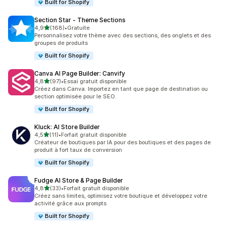
Built for Shopify
Section Star ‑ Theme Sections
étoile(s) sur 5
4,9
(168)
•
Gratuite
168 avis au total
Personnalisez votre thème avec des sections, des onglets et des
groupes de produits
Built for Shopify
Canva AI Page Builder: Canvify
étoile(s) sur 5
4,8
(97)
•
Essai gratuit disponible
97 avis au total
Créez dans Canva. Importez en tant que page de destination ou
section optimisée pour le SEO.
Built for Shopify
Kluck: AI Store Builder
étoile(s) sur 5
4,5
(11)
•
Forfait gratuit disponible
11 avis au total
Créateur de boutiques par IA pour des boutiques et des pages de
produit à fort taux de conversion
Built for Shopify
Fudge AI Store & Page Builder
étoile(s) sur 5
4,8
(33)
•
Forfait gratuit disponible
33 avis au total
Créez sans limites, optimisez votre boutique et développez votre
activité grâce aux prompts
Built for Shopify