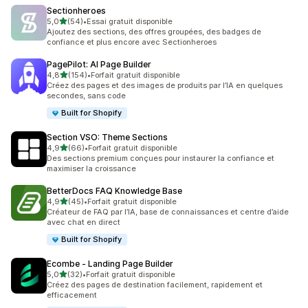
Sectionheroes
étoile(s) sur 5
5,0
(54)
•
Essai gratuit disponible
54 avis au total
Ajoutez des sections, des offres groupées, des badges de
confiance et plus encore avec Sectionheroes
PagePilot: AI Page Builder
étoile(s) sur 5
4,8
(154)
•
Forfait gratuit disponible
154 avis au total
Créez des pages et des images de produits par l’IA en quelques
secondes, sans code
Built for Shopify
Section VSO: Theme Sections
étoile(s) sur 5
4,9
(66)
•
Forfait gratuit disponible
66 avis au total
Des sections premium conçues pour instaurer la confiance et
maximiser la croissance
BetterDocs FAQ Knowledge Base
étoile(s) sur 5
4,9
(45)
•
Forfait gratuit disponible
45 avis au total
Créateur de FAQ par l’IA, base de connaissances et centre d’aide
avec chat en direct
Built for Shopify
Ecombe ‑ Landing Page Builder
étoile(s) sur 5
5,0
(32)
•
Forfait gratuit disponible
32 avis au total
Créez des pages de destination facilement, rapidement et
efficacement