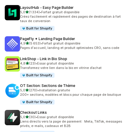
LayoutHub ‑ Easy Page Builder
étoile(s) sur 5
5,0
(1 334)
•
Forfait gratuit disponible
1334 avis au total
Créez facilement et rapidement des pages de destination à fort
taux de conversion
Built for Shopify
PageFly ✦ Landing Page Builder
étoile(s) sur 5
4,9
(5 653)
•
Forfait gratuit disponible
5653 avis au total
Pages d'accueil, landing et produit optimisées CRO, sans code
LinkShop ‑ Link in Bio Shop
étoile(s) sur 5
4,8
(23)
•
Essai gratuit disponible
23 avis au total
Transformez votre lien dans la bio en vitrine d’achat
Built for Shopify
OT Section: Sections de Thème
étoile(s) sur 5
5,0
(270)
•
Installation gratuite
270 avis au total
200+ sections, modèles et blocs pour chaque page de boutique
Built for Shopify
Checkout Links
étoile(s) sur 5
5,0
(30)
•
Essai gratuit disponible
30 avis au total
Liens directs vers la page de paiement : Meta, TikTok, messages
privés, e-mails, cadeaux et B2B