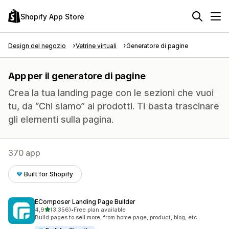
Shopify App Store
Design del negozio
Vetrine virtuali
Generatore di pagine
App per il generatore di pagine
Crea la tua landing page con le sezioni che vuoi
tu, da “Chi siamo” ai prodotti. Ti basta trascinare
gli elementi sulla pagina.
370 app
Built for Shopify
EComposer Landing Page Builder
stelle su 5
4,9
(3.356)
•
Free plan available
3356 recensioni totali
Build pages to sell more, from home page, product, blog, etc.