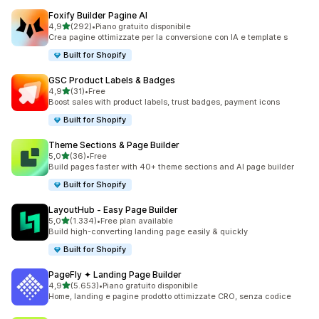
Foxify Builder Pagine AI
stelle su 5
4,9
(292)
•
Piano gratuito disponibile
292 recensioni totali
Crea pagine ottimizzate per la conversione con IA e template s
Built for Shopify
GSC Product Labels & Badges
stelle su 5
4,9
(31)
•
Free
31 recensioni totali
Boost sales with product labels, trust badges, payment icons
Built for Shopify
Theme Sections & Page Builder
stelle su 5
5,0
(36)
•
Free
36 recensioni totali
Build pages faster with 40+ theme sections and AI page builder
Built for Shopify
LayoutHub ‑ Easy Page Builder
stelle su 5
5,0
(1.334)
•
Free plan available
1334 recensioni totali
Build high-converting landing page easily & quickly
Built for Shopify
PageFly ✦ Landing Page Builder
stelle su 5
4,9
(5.653)
•
Piano gratuito disponibile
5653 recensioni totali
Home, landing e pagine prodotto ottimizzate CRO, senza codice