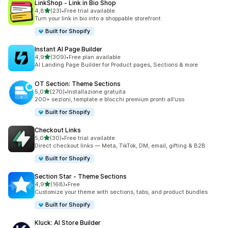
LinkShop ‑ Link in Bio Shop
stelle su 5
4,8
(23)
•
Free trial available
23 recensioni totali
Turn your link in bio into a shoppable storefront
Built for Shopify
Instant AI Page Builder
stelle su 5
4,9
(309)
•
Free plan available
309 recensioni totali
AI Landing Page Builder for Product pages, Sections & more
OT Section: Theme Sections
stelle su 5
5,0
(270)
•
Installazione gratuita
270 recensioni totali
200+ sezioni, template e blocchi premium pronti all’uso
Built for Shopify
Checkout Links
stelle su 5
5,0
(30)
•
Free trial available
30 recensioni totali
Direct checkout links — Meta, TikTok, DM, email, gifting & B2B
Built for Shopify
Section Star ‑ Theme Sections
stelle su 5
4,9
(168)
•
Free
168 recensioni totali
Customize your theme with sections, tabs, and product bundles
Built for Shopify
Kluck: AI Store Builder