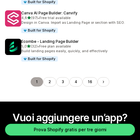
Built for Shopify
Canva AI Page Builder: Canvify
stelle su 5
4,8
(97)
•
Free trial available
97 recensioni totali
Design in Canva. Import as Landing Page or section with SEO.
Built for Shopify
Ecombe ‑ Landing Page Builder
stelle su 5
5,0
(32)
•
Free plan available
32 recensioni totali
Build landing pages easily, quickly, and effectively
Built for Shopify
1
2
3
4
16
Vuoi aggiungere un’app?
Prova Shopify gratis per tre giorni