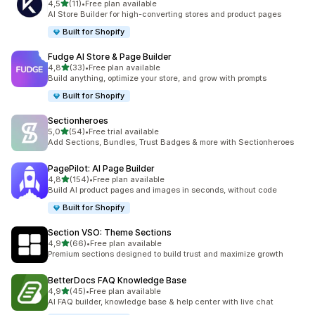
stelle su 5
4,5
(11)
•
Free plan available
11 recensioni totali
AI Store Builder for high-converting stores and product pages
Built for Shopify
Fudge AI Store & Page Builder
stelle su 5
4,8
(33)
•
Free plan available
33 recensioni totali
Build anything, optimize your store, and grow with prompts
Built for Shopify
Sectionheroes
stelle su 5
5,0
(54)
•
Free trial available
54 recensioni totali
Add Sections, Bundles, Trust Badges & more with Sectionheroes
PagePilot: AI Page Builder
stelle su 5
4,8
(154)
•
Free plan available
154 recensioni totali
Build AI product pages and images in seconds, without code
Built for Shopify
Section VSO: Theme Sections
stelle su 5
4,9
(66)
•
Free plan available
66 recensioni totali
Premium sections designed to build trust and maximize growth
BetterDocs FAQ Knowledge Base
stelle su 5
4,9
(45)
•
Free plan available
45 recensioni totali
AI FAQ builder, knowledge base & help center with live chat