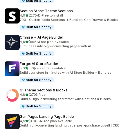
Built for Shopify
Section Store: Theme Sections
stelle su 5
4,9
(2.704)
•
Free to install
2704 recensioni totali
700+ Customisable Sections. + Bundles, Cart Drawer & Blocks
Built for Shopify
Omnise ✧ AI Page Builder
stelle su 5
4,9
(858)
•
Free plan available
858 recensioni totali
Turn ideas into high-converting pages with AI.
Built for Shopify
Forge: AI Store Builder
stelle su 5
5,0
(50)
•
Free trial available
50 recensioni totali
Build your store in minutes with AI Store Builder + Bundles
Built for Shopify
G: Theme Sections & Blocks
stelle su 5
4,8
(270)
•
Free
270 recensioni totali
Build a High-converting Storefront with Sections & Blocks
Built for Shopify
GemPages Landing Page Builder
stelle su 5
4,9
(3.968)
•
Free plan available
3968 recensioni totali
Build high-converting landing page, post-purchase upsell | CRO