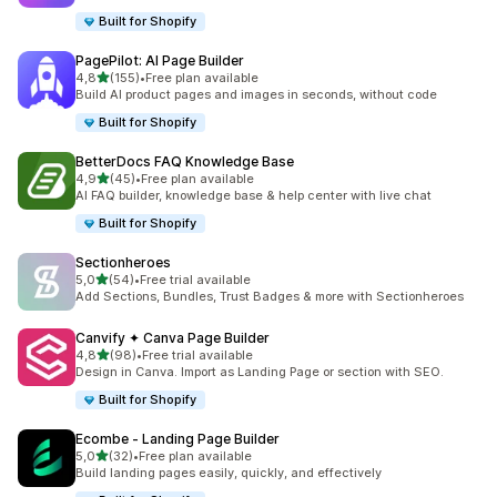
Built for Shopify
PagePilot: AI Page Builder
av 5 stjerner
4,8
(155)
•
Free plan available
Totalt 155 omtaler
Build AI product pages and images in seconds, without code
Built for Shopify
BetterDocs FAQ Knowledge Base
av 5 stjerner
4,9
(45)
•
Free plan available
Totalt 45 omtaler
AI FAQ builder, knowledge base & help center with live chat
Built for Shopify
Sectionheroes
av 5 stjerner
5,0
(54)
•
Free trial available
Totalt 54 omtaler
Add Sections, Bundles, Trust Badges & more with Sectionheroes
Canvify ✦ Canva Page Builder
av 5 stjerner
4,8
(98)
•
Free trial available
Totalt 98 omtaler
Design in Canva. Import as Landing Page or section with SEO.
Built for Shopify
Ecombe ‑ Landing Page Builder
av 5 stjerner
5,0
(32)
•
Free plan available
Totalt 32 omtaler
Build landing pages easily, quickly, and effectively