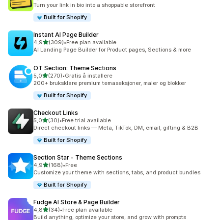
Totalt 23 omtaler
Turn your link in bio into a shoppable storefront
Built for Shopify
Instant AI Page Builder
av 5 stjerner
4,9
(309)
•
Free plan available
Totalt 309 omtaler
AI Landing Page Builder for Product pages, Sections & more
OT Section: Theme Sections
av 5 stjerner
5,0
(270)
•
Gratis å installere
Totalt 270 omtaler
200+ bruksklare premium temaseksjoner, maler og blokker
Built for Shopify
Checkout Links
av 5 stjerner
5,0
(30)
•
Free trial available
Totalt 30 omtaler
Direct checkout links — Meta, TikTok, DM, email, gifting & B2B
Built for Shopify
Section Star ‑ Theme Sections
av 5 stjerner
4,9
(168)
•
Free
Totalt 168 omtaler
Customize your theme with sections, tabs, and product bundles
Built for Shopify
Fudge AI Store & Page Builder
av 5 stjerner
4,8
(34)
•
Free plan available
Totalt 34 omtaler
Build anything, optimize your store, and grow with prompts