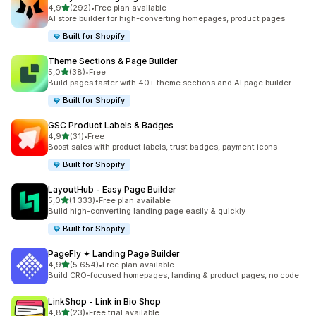
av 5 stjerner
4,9
(292)
•
Free plan available
Totalt 292 omtaler
AI store builder for high-converting homepages, product pages
Built for Shopify
Theme Sections & Page Builder
av 5 stjerner
5,0
(38)
•
Free
Totalt 38 omtaler
Build pages faster with 40+ theme sections and AI page builder
Built for Shopify
GSC Product Labels & Badges
av 5 stjerner
4,9
(31)
•
Free
Totalt 31 omtaler
Boost sales with product labels, trust badges, payment icons
Built for Shopify
LayoutHub ‑ Easy Page Builder
av 5 stjerner
5,0
(1 333)
•
Free plan available
Totalt 1333 omtaler
Build high-converting landing page easily & quickly
Built for Shopify
PageFly ✦ Landing Page Builder
av 5 stjerner
4,9
(5 654)
•
Free plan available
Totalt 5654 omtaler
Build CRO-focused homepages, landing & product pages, no code
LinkShop ‑ Link in Bio Shop
av 5 stjerner
4,8
(23)
•
Free trial available