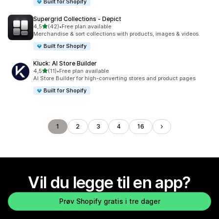
Built for Shopify
Supergrid Collections ‑ Depict
av 5 stjerner
4,5
(42)
•
Free plan available
Totalt 42 omtaler
Merchandise & sort collections with products, images & videos.
Built for Shopify
Kluck: AI Store Builder
av 5 stjerner
4,5
(11)
•
Free plan available
Totalt 11 omtaler
AI Store Builder for high-converting stores and product pages
Built for Shopify
1
2
3
4
16
Vil du legge til en app?
Prøv Shopify gratis i tre dager