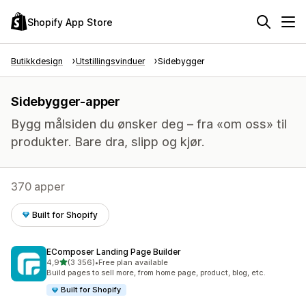
Shopify App Store
Butikkdesign
Utstillingsvinduer
Sidebygger
Sidebygger-apper
Bygg målsiden du ønsker deg – fra «om oss» til
produkter. Bare dra, slipp og kjør.
370 apper
Built for Shopify
EComposer Landing Page Builder
av 5 stjerner
4,9
(3 356)
•
Free plan available
Totalt 3356 omtaler
Build pages to sell more, from home page, product, blog, etc.
Built for Shopify