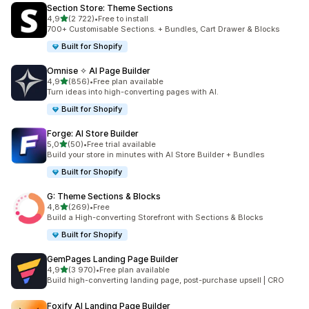
Section Store: Theme Sections
av 5 stjerner
4,9
(2 722)
•
Free to install
Totalt 2722 omtaler
700+ Customisable Sections. + Bundles, Cart Drawer & Blocks
Built for Shopify
Omnise ✧ AI Page Builder
av 5 stjerner
4,9
(856)
•
Free plan available
Totalt 856 omtaler
Turn ideas into high-converting pages with AI.
Built for Shopify
Forge: AI Store Builder
av 5 stjerner
5,0
(50)
•
Free trial available
Totalt 50 omtaler
Build your store in minutes with AI Store Builder + Bundles
Built for Shopify
G: Theme Sections & Blocks
av 5 stjerner
4,8
(269)
•
Free
Totalt 269 omtaler
Build a High-converting Storefront with Sections & Blocks
Built for Shopify
GemPages Landing Page Builder
av 5 stjerner
4,9
(3 970)
•
Free plan available
Totalt 3970 omtaler
Build high-converting landing page, post-purchase upsell | CRO
Foxify AI Landing Page Builder