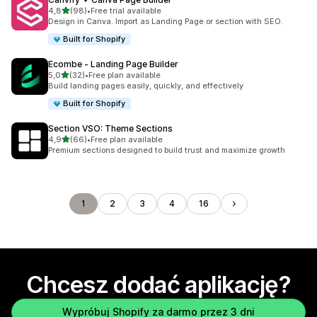
na 5 gwiazdek
4,8
(98)
•
Free trial available
Łączna liczba recenzji: 98
Design in Canva. Import as Landing Page or section with SEO.
Built for Shopify
Ecombe ‑ Landing Page Builder
na 5 gwiazdek
5,0
(32)
•
Free plan available
Łączna liczba recenzji: 32
Build landing pages easily, quickly, and effectively
Built for Shopify
Section VSO: Theme Sections
na 5 gwiazdek
4,9
(66)
•
Free plan available
Łączna liczba recenzji: 66
Premium sections designed to build trust and maximize growth
1
2
3
4
16
Chcesz dodać aplikację?
Wypróbuj Shopify za darmo przez 3 dni