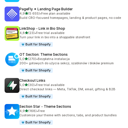
PageFly ✦ Landing Page Builder
na 5 gwiazdek
4,9
(5 655)
•
Free plan available
Łączna liczba recenzji: 5655
Build CRO-focused homepages, landing & product pages, no code
LinkShop ‑ Link in Bio Shop
na 5 gwiazdek
4,8
(23)
•
Free trial available
Łączna liczba recenzji: 23
Turn your link in bio into a shoppable storefront
Built for Shopify
OT Section: Theme Sections
na 5 gwiazdek
5,0
(270)
•
Bezpłatna instalacja
Łączna liczba recenzji: 270
200+ gotowych do użycia sekcji, szablonów i bloków premium
Built for Shopify
Checkout Links
na 5 gwiazdek
5,0
(30)
•
Free trial available
Łączna liczba recenzji: 30
Direct checkout links — Meta, TikTok, DM, email, gifting & B2B
Built for Shopify
Section Star ‑ Theme Sections
na 5 gwiazdek
4,9
(168)
•
Free
Łączna liczba recenzji: 168
Customize your theme with sections, tabs, and product bundles
Built for Shopify