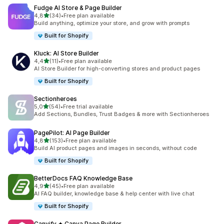
Fudge AI Store & Page Builder
na 5 gwiazdek
4,8
(34)
•
Free plan available
Łączna liczba recenzji: 34
Build anything, optimize your store, and grow with prompts
Built for Shopify
Kluck: AI Store Builder
na 5 gwiazdek
4,4
(11)
•
Free plan available
Łączna liczba recenzji: 11
AI Store Builder for high-converting stores and product pages
Built for Shopify
Sectionheroes
na 5 gwiazdek
5,0
(54)
•
Free trial available
Łączna liczba recenzji: 54
Add Sections, Bundles, Trust Badges & more with Sectionheroes
PagePilot: AI Page Builder
na 5 gwiazdek
4,8
(153)
•
Free plan available
Łączna liczba recenzji: 153
Build AI product pages and images in seconds, without code
Built for Shopify
BetterDocs FAQ Knowledge Base
na 5 gwiazdek
4,9
(45)
•
Free plan available
Łączna liczba recenzji: 45
AI FAQ builder, knowledge base & help center with live chat
Built for Shopify
Canvify ✦ Canva Page Builder