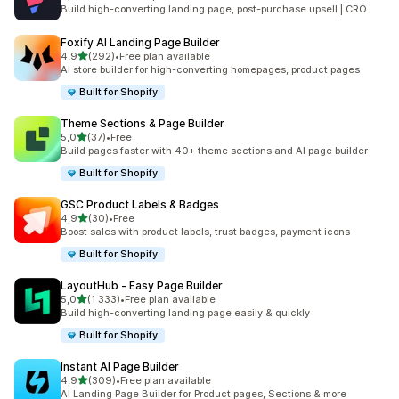
Łączna liczba recenzji: 3967
Build high-converting landing page, post-purchase upsell | CRO
Foxify AI Landing Page Builder
na 5 gwiazdek
4,9
(292)
•
Free plan available
Łączna liczba recenzji: 292
AI store builder for high-converting homepages, product pages
Built for Shopify
Theme Sections & Page Builder
na 5 gwiazdek
5,0
(37)
•
Free
Łączna liczba recenzji: 37
Build pages faster with 40+ theme sections and AI page builder
Built for Shopify
GSC Product Labels & Badges
na 5 gwiazdek
4,9
(30)
•
Free
Łączna liczba recenzji: 30
Boost sales with product labels, trust badges, payment icons
Built for Shopify
LayoutHub ‑ Easy Page Builder
na 5 gwiazdek
5,0
(1 333)
•
Free plan available
Łączna liczba recenzji: 1333
Build high-converting landing page easily & quickly
Built for Shopify
Instant AI Page Builder
na 5 gwiazdek
4,9
(309)
•
Free plan available
Łączna liczba recenzji: 309
AI Landing Page Builder for Product pages, Sections & more