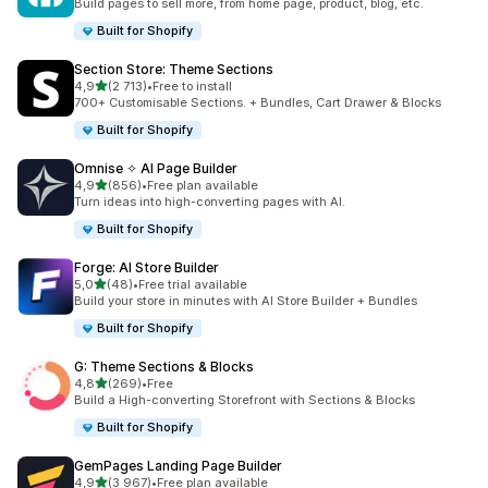
Build pages to sell more, from home page, product, blog, etc.
Built for Shopify
Section Store: Theme Sections
na 5 gwiazdek
4,9
(2 713)
•
Free to install
Łączna liczba recenzji: 2713
700+ Customisable Sections. + Bundles, Cart Drawer & Blocks
Built for Shopify
Omnise ✧ AI Page Builder
na 5 gwiazdek
4,9
(856)
•
Free plan available
Łączna liczba recenzji: 856
Turn ideas into high-converting pages with AI.
Built for Shopify
Forge: AI Store Builder
na 5 gwiazdek
5,0
(48)
•
Free trial available
Łączna liczba recenzji: 48
Build your store in minutes with AI Store Builder + Bundles
Built for Shopify
G: Theme Sections & Blocks
na 5 gwiazdek
4,8
(269)
•
Free
Łączna liczba recenzji: 269
Build a High-converting Storefront with Sections & Blocks
Built for Shopify
GemPages Landing Page Builder
na 5 gwiazdek
4,9
(3 967)
•
Free plan available