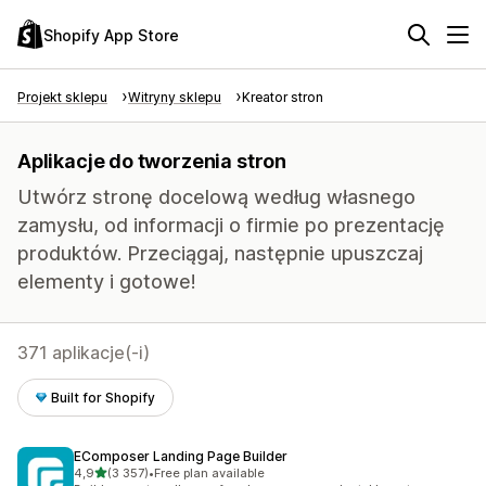
Shopify App Store
Projekt sklepu
Witryny sklepu
Kreator stron
Aplikacje do tworzenia stron
Utwórz stronę docelową według własnego
zamysłu, od informacji o firmie po prezentację
produktów. Przeciągaj, następnie upuszczaj
elementy i gotowe!
371 aplikacje(-i)
Built for Shopify
EComposer Landing Page Builder
na 5 gwiazdek
4,9
(3 357)
•
Free plan available
Łączna liczba recenzji: 3357