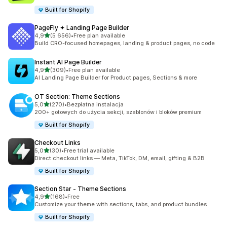
Built for Shopify
PageFly ✦ Landing Page Builder
na 5 gwiazdek
4,9
(5 656)
•
Free plan available
Łączna liczba recenzji: 5656
Build CRO-focused homepages, landing & product pages, no code
Instant AI Page Builder
na 5 gwiazdek
4,9
(309)
•
Free plan available
Łączna liczba recenzji: 309
AI Landing Page Builder for Product pages, Sections & more
OT Section: Theme Sections
na 5 gwiazdek
5,0
(270)
•
Bezpłatna instalacja
Łączna liczba recenzji: 270
200+ gotowych do użycia sekcji, szablonów i bloków premium
Built for Shopify
Checkout Links
na 5 gwiazdek
5,0
(30)
•
Free trial available
Łączna liczba recenzji: 30
Direct checkout links — Meta, TikTok, DM, email, gifting & B2B
Built for Shopify
Section Star ‑ Theme Sections
na 5 gwiazdek
4,9
(168)
•
Free
Łączna liczba recenzji: 168
Customize your theme with sections, tabs, and product bundles
Built for Shopify