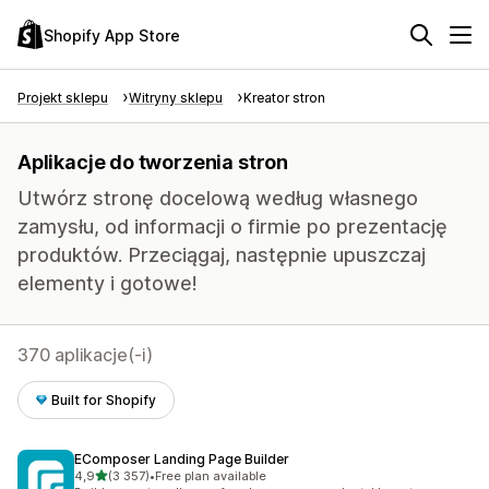
Shopify App Store
Projekt sklepu
Witryny sklepu
Kreator stron
Aplikacje do tworzenia stron
Utwórz stronę docelową według własnego
zamysłu, od informacji o firmie po prezentację
produktów. Przeciągaj, następnie upuszczaj
elementy i gotowe!
370 aplikacje(-i)
Built for Shopify
EComposer Landing Page Builder
na 5 gwiazdek
4,9
(3 357)
•
Free plan available
Łączna liczba recenzji: 3357