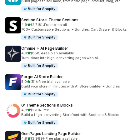
Build pages to sell more, from home page, product, blog, etc.
Built for Shopify
Section Store: Theme Sections
na 5 gwiazdek
4,9
(2 718)
•
Free to install
Łączna liczba recenzji: 2718
700+ Customisable Sections. + Bundles, Cart Drawer & Blocks
Built for Shopify
Omnise ✧ AI Page Builder
na 5 gwiazdek
4,9
(858)
•
Free plan available
Łączna liczba recenzji: 858
Turn ideas into high-converting pages with AI.
Built for Shopify
Forge: AI Store Builder
na 5 gwiazdek
5,0
(51)
•
Free trial available
Łączna liczba recenzji: 51
Build your store in minutes with AI Store Builder + Bundles
Built for Shopify
G: Theme Sections & Blocks
na 5 gwiazdek
4,8
(270)
•
Free
Łączna liczba recenzji: 270
Build a High-converting Storefront with Sections & Blocks
Built for Shopify
GemPages Landing Page Builder
na 5 gwiazdek
4,9
(3 969)
•
Free plan available