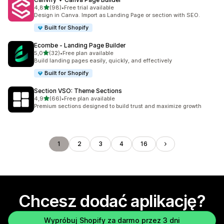
na 5 gwiazdek
4,8
(98)
•
Free trial available
Łączna liczba recenzji: 98
Design in Canva. Import as Landing Page or section with SEO.
Built for Shopify
Ecombe ‑ Landing Page Builder
na 5 gwiazdek
5,0
(32)
•
Free plan available
Łączna liczba recenzji: 32
Build landing pages easily, quickly, and effectively
Built for Shopify
Section VSO: Theme Sections
na 5 gwiazdek
4,9
(66)
•
Free plan available
Łączna liczba recenzji: 66
Premium sections designed to build trust and maximize growth
1
2
3
4
16
Chcesz dodać aplikację?
Wypróbuj Shopify za darmo przez 3 dni