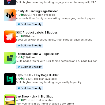
Łączna liczba recenzji: 3969
Build high-converting landing page, post-purchase upsell | CRO
Foxify AI Landing Page Builder
na 5 gwiazdek
4,9
(292)
•
Free plan available
Łączna liczba recenzji: 292
AI store builder for high-converting homepages, product pages
Built for Shopify
GSC Product Labels & Badges
na 5 gwiazdek
4,9
(31)
•
Free
Łączna liczba recenzji: 31
Boost sales with product labels, trust badges, payment icons
Built for Shopify
Theme Sections & Page Builder
na 5 gwiazdek
5,0
(37)
•
Free
Łączna liczba recenzji: 37
Build pages faster with 40+ theme sections and AI page builder
Built for Shopify
LayoutHub ‑ Easy Page Builder
na 5 gwiazdek
5,0
(1 333)
•
Free plan available
Łączna liczba recenzji: 1333
Build high-converting landing page easily & quickly
Built for Shopify
LinkShop ‑ Link in Bio Shop
na 5 gwiazdek
4,8
(23)
•
Free trial available
Łączna liczba recenzji: 23
Turn your link in bio into a shoppable storefront