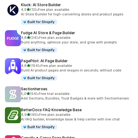
Kluck: AI Store Builder
na 5 gwiazdek
4,5
(12)
•
Free plan available
Łączna liczba recenzji: 12
AI Store Builder for high-converting stores and product pages
Built for Shopify
Fudge AI Store & Page Builder
na 5 gwiazdek
4,8
(34)
•
Free plan available
Łączna liczba recenzji: 34
Build anything, optimize your store, and grow with prompts
Built for Shopify
PagePilot: AI Page Builder
na 5 gwiazdek
4,8
(154)
•
Free plan available
Łączna liczba recenzji: 154
Build AI product pages and images in seconds, without code
Built for Shopify
Sectionheroes
na 5 gwiazdek
5,0
(54)
•
Free trial available
Łączna liczba recenzji: 54
Add Sections, Bundles, Trust Badges & more with Sectionheroes
BetterDocs FAQ Knowledge Base
na 5 gwiazdek
4,9
(45)
•
Free plan available
Łączna liczba recenzji: 45
AI FAQ builder, knowledge base & help center with live chat
Built for Shopify
Canvify ✦ Canva Page Builder