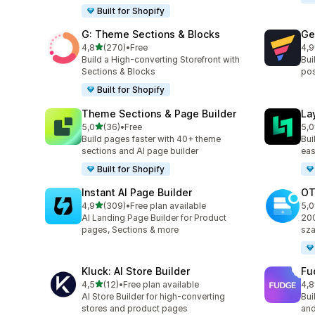
Built for Shopify
G: Theme Sections & Blocks
Ge
na 5 gwiazdek
4,8
(270)
•
Free
4,9
Łączna liczba recenzji: 270
Łąc
Build a High-converting Storefront with
Bui
Sections & Blocks
pos
Built for Shopify
Theme Sections & Page Builder
La
na 5 gwiazdek
5,0
(36)
•
Free
5,0
Łączna liczba recenzji: 36
Łąc
Build pages faster with 40+ theme
Bui
sections and AI page builder
eas
Built for Shopify
Instant AI Page Builder
OT
na 5 gwiazdek
4,9
(309)
•
Free plan available
5,0
Łączna liczba recenzji: 309
Łąc
AI Landing Page Builder for Product
200
pages, Sections & more
sza
Kluck: AI Store Builder
Fu
na 5 gwiazdek
4,5
(12)
•
Free plan available
4,8
Łączna liczba recenzji: 12
Łąc
AI Store Builder for high-converting
Bui
stores and product pages
and