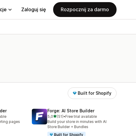
cje
Zaloguj się
Rozpocznij za darmo
Built for Shopify
der
Forge: AI Store Builder
na 5 gwiazdek
able
5,0
(51)
•
Free trial available
8
Łączna liczba recenzji: 51
rting pages
Build your store in minutes with AI
Store Builder + Bundles
Built for Shopify