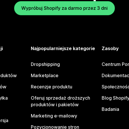
Wypróbuj Shopify za darmo przez 3 dni
ji
Najpopularniejsze kategorie
Zasoby
Dropshipping
Centrum Po
oduktów
Marketplace
Dokumentac
tów
Recenzje produktu
Społeczność
yłka
Oferuj sprzedaż droższych
Blog Shopif
produktów i pakietów
Badania
Marketing e-mailowy
rsja
Pozycjonowanie stron