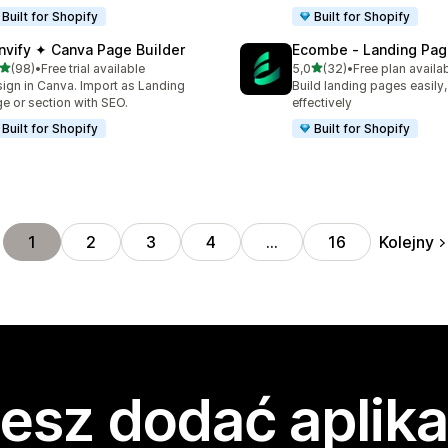
Built for Shopify
Built for Shopify
nvify ✦ Canva Page Builder
Ecombe ‑ Landing Pag
na 5 gwiazdek
na 5 gwiazdek
(98)
•
Free trial available
5,0
(32)
•
Free plan availa
zna liczba recenzji: 98
Łączna liczba recenzji: 32
ign in Canva. Import as Landing
Build landing pages easily,
e or section with SEO.
effectively
Built for Shopify
Built for Shopify
Kolejny
1
2
3
4
…
16
esz dodać aplika