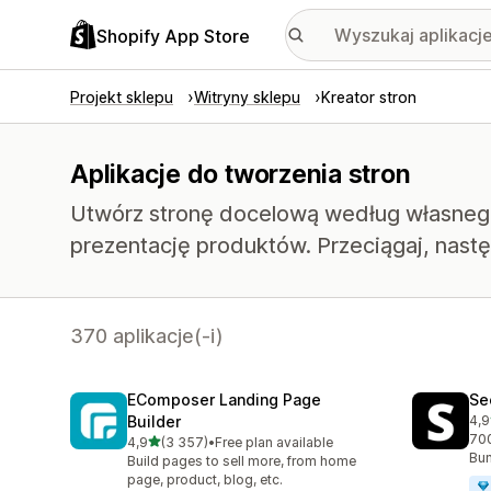
Shopify App Store
Projekt sklepu
Witryny sklepu
Kreator stron
Aplikacje do tworzenia stron
Utwórz stronę docelową według własnego 
prezentację produktów. Przeciągaj, nast
370 aplikacje(-i)
EComposer Landing Page
Se
Builder
4,9
Łąc
700
na 5 gwiazdek
4,9
(3 357)
•
Free plan available
Łączna liczba recenzji: 3357
Bun
Build pages to sell more, from home
page, product, blog, etc.