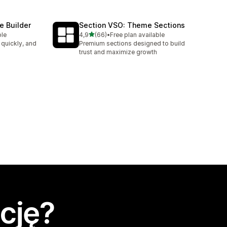
e Builder
Section VSO: Theme Sections
na 5 gwiazdek
ble
4,9
(66)
•
Free plan available
Łączna liczba recenzji: 66
 quickly, and
Premium sections designed to build
trust and maximize growth
cję?