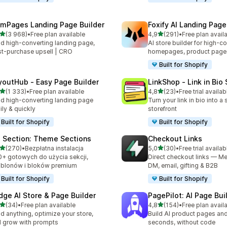
mPages Landing Page Builder
Foxify AI Landing Page
na 5 gwiazdek
na 5 gwiazdek
(3 968)
•
Free plan available
4,9
(291)
•
Free plan avail
zna liczba recenzji: 3968
Łączna liczba recenzji: 291
ld high-converting landing page,
AI store builder for high-c
t-purchase upsell | CRO
homepages, product page
Built for Shopify
youtHub ‑ Easy Page Builder
LinkShop ‑ Link in Bio
na 5 gwiazdek
na 5 gwiazdek
(1 333)
•
Free plan available
4,8
(23)
•
Free trial availab
zna liczba recenzji: 1333
Łączna liczba recenzji: 23
ld high-converting landing page
Turn your link in bio into 
ily & quickly
storefront
Built for Shopify
Built for Shopify
 Section: Theme Sections
Checkout Links
na 5 gwiazdek
na 5 gwiazdek
(270)
•
Bezpłatna instalacja
5,0
(30)
•
Free trial availab
zna liczba recenzji: 270
Łączna liczba recenzji: 30
+ gotowych do użycia sekcji,
Direct checkout links — Me
blonów i bloków premium
DM, email, gifting & B2B
Built for Shopify
Built for Shopify
dge AI Store & Page Builder
PagePilot: AI Page Bui
na 5 gwiazdek
na 5 gwiazdek
(34)
•
Free plan available
4,8
(154)
•
Free plan avail
zna liczba recenzji: 34
Łączna liczba recenzji: 154
ld anything, optimize your store,
Build AI product pages an
 grow with prompts
seconds, without code