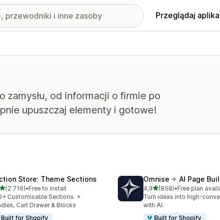
Przeglądaj aplika
zamysłu, od informacji o firmie po
ępnie upuszczaj elementy i gotowe!
ction Store: Theme Sections
Omnise ✧ AI Page Buil
na 5 gwiazdek
na 5 gwiazdek
(2 716)
•
Free to install
4,9
(858)
•
Free plan avail
zna liczba recenzji: 2716
Łączna liczba recenzji: 85
+ Customisable Sections. +
Turn ideas into high-conve
dles, Cart Drawer & Blocks
with AI.
Built for Shopify
Built for Shopify