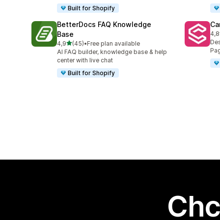
Built for Shopify
BetterDocs FAQ Knowledge
Ca
Base
4,8
Łąc
Des
na 5 gwiazdek
4,9
(45)
•
Free plan available
Łączna liczba recenzji: 45
Pag
AI FAQ builder, knowledge base & help
center with live chat
Built for Shopify
Chc