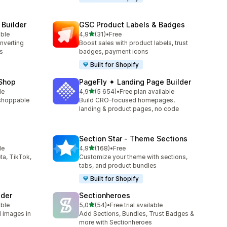
 Builder
GSC Product Labels & Badges
na 5 gwiazdek
able
4,9
(31)
•
Free
Łączna liczba recenzji: 31
onverting
Boost sales with product labels, trust
s
badges, payment icons
Built for Shopify
 Shop
PageFly ✦ Landing Page Builder
na 5 gwiazdek
le
4,9
(5 654)
•
Free plan available
Łączna liczba recenzji: 5654
a shoppable
Build CRO-focused homepages,
landing & product pages, no code
Section Star ‑ Theme Sections
na 5 gwiazdek
le
4,9
(168)
•
Free
Łączna liczba recenzji: 168
ta, TikTok,
Customize your theme with sections,
tabs, and product bundles
Built for Shopify
lder
Sectionheroes
na 5 gwiazdek
able
5,0
(54)
•
Free trial available
Łączna liczba recenzji: 54
d images in
Add Sections, Bundles, Trust Badges &
more with Sectionheroes