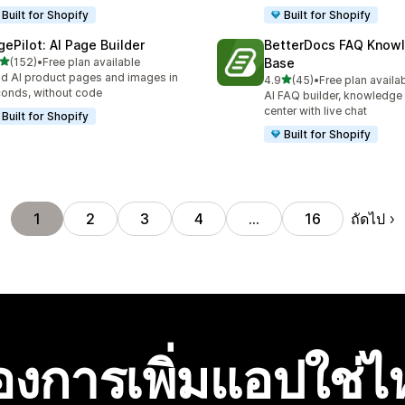
Built for Shopify
Built for Shopify
gePilot: AI Page Builder
BetterDocs FAQ Know
เต็ม 5 ดาว
(152)
•
Free plan available
Base
หมด 152 รีวิว
ld AI product pages and images in
เต็ม 5 ดาว
4.9
(45)
•
Free plan availa
ทั้งหมด 45 รีวิว
onds, without code
AI FAQ builder, knowledge
center with live chat
Built for Shopify
Built for Shopify
ถัดไป
1
2
3
4
…
16
องการเพิ่มแอปใช่