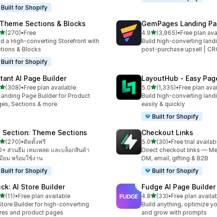
Built for Shopify
 Theme Sections & Blocks
GemPages Landing Pag
เต็ม 5 ดาว
เต็ม 5 ดาว
(270)
•
Free
4.9
(3,965)
•
Free plan ava
หมด 270 รีวิว
ทั้งหมด 3965 รีวิว
ld a High-converting Storefront with
Build high-converting land
tions & Blocks
post-purchase upsell | C
Built for Shopify
stant AI Page Builder
LayoutHub ‑ Easy Page
เต็ม 5 ดาว
เต็ม 5 ดาว
(308)
•
Free plan available
5.0
(1,335)
•
Free plan ava
หมด 308 รีวิว
ทั้งหมด 1335 รีวิว
Landing Page Builder for Product
Build high-converting land
es, Sections & more
easily & quickly
Built for Shopify
 Section: Theme Sections
Checkout Links
เต็ม 5 ดาว
เต็ม 5 ดาว
(270)
•
ติดตั้งฟรี
5.0
(30)
•
Free trial availab
หมด 270 รีวิว
ทั้งหมด 30 รีวิว
+ ส่วนธีม เทมเพลต และบล็อกสินค้า
Direct checkout links — Me
เมียม พร้อมใช้งาน
DM, email, gifting & B2B
Built for Shopify
Built for Shopify
uck: AI Store Builder
Fudge AI Page Builder 
เต็ม 5 ดาว
เต็ม 5 ดาว
(11)
•
Free plan available
4.8
(33)
•
Free plan availa
หมด 11 รีวิว
ทั้งหมด 33 รีวิว
Store Builder for high-converting
Build anything, optimize yo
res and product pages
and grow with prompts