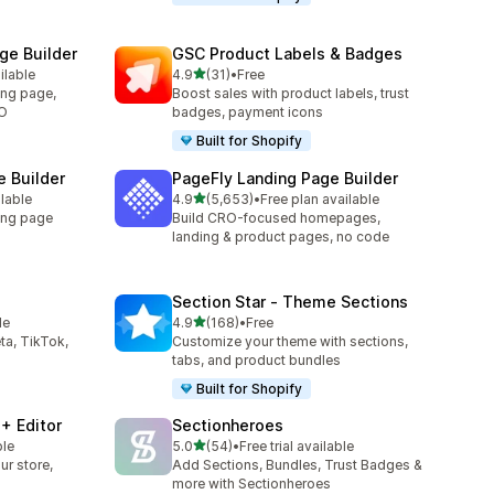
e Builder
GSC Product Labels & Badges
เต็ม 5 ดาว
ilable
4.9
(31)
•
Free
ทั้งหมด 31 รีวิว
ing page,
Boost sales with product labels, trust
RO
badges, payment icons
Built for Shopify
 Builder
PageFly Landing Page Builder
เต็ม 5 ดาว
ilable
4.9
(5,653)
•
Free plan available
ทั้งหมด 5653 รีวิว
ing page
Build CRO-focused homepages,
landing & product pages, no code
Section Star ‑ Theme Sections
เต็ม 5 ดาว
le
4.9
(168)
•
Free
ทั้งหมด 168 รีวิว
ta, TikTok,
Customize your theme with sections,
tabs, and product bundles
Built for Shopify
+ Editor
Sectionheroes
เต็ม 5 ดาว
ble
5.0
(54)
•
Free trial available
ทั้งหมด 54 รีวิว
ur store,
Add Sections, Bundles, Trust Badges &
more with Sectionheroes