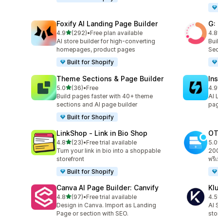
Foxify AI Landing Page Builder
G:
เต็ม 5 ดาว
4.9
(292)
•
Free plan available
4.8
ทั้งหมด 292 รีวิว
ทั้ง
AI store builder for high-converting
Bui
homepages, product pages
Sec
Built for Shopify
Theme Sections & Page Builder
In
เต็ม 5 ดาว
5.0
(36)
•
Free
4.9
ทั้งหมด 36 รีวิว
ทั้ง
Build pages faster with 40+ theme
AI 
sections and AI page builder
pag
Built for Shopify
LinkShop ‑ Link in Bio Shop
OT
เต็ม 5 ดาว
4.8
(23)
•
Free trial available
5.0
ทั้งหมด 23 รีวิว
ทั้ง
Turn your link in bio into a shoppable
200
storefront
พรี
Built for Shopify
Canva AI Page Builder: Canvify
Kl
เต็ม 5 ดาว
4.8
(97)
•
Free trial available
4.5
ทั้งหมด 97 รีวิว
ทั้ง
Design in Canva. Import as Landing
AI 
Page or section with SEO.
sto