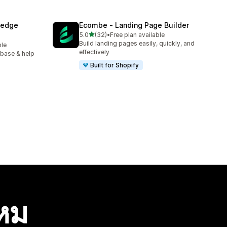
ledge
Ecombe ‑ Landing Page Builder
เต็ม 5 ดาว
5.0
(32)
•
Free plan available
ทั้งหมด 32 รีวิว
Build landing pages easily, quickly, and
ble
effectively
 base & help
Built for Shopify
ไหม