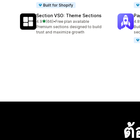
Built for Shopify
Section VSO: Theme Sections
Pa
เต็ม 5 ดาว
4.9
(66)
•
Free plan available
4.8
ทั้งหมด 66 รีวิว
ทั้ง
Premium sections designed to build
Bui
trust and maximize growth
sec
ต้