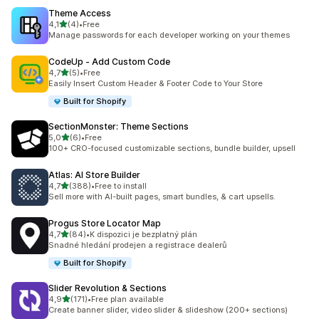
Theme Access
z 5 hvězd
4,1
(4)
•
Free
Celkový počet recenzí: 4
Manage passwords for each developer working on your themes
CodeUp ‑ Add Custom Code
z 5 hvězd
4,7
(5)
•
Free
Celkový počet recenzí: 5
Easily Insert Custom Header & Footer Code to Your Store
Built for Shopify
SectionMonster: Theme Sections
z 5 hvězd
5,0
(6)
•
Free
Celkový počet recenzí: 6
100+ CRO-focused customizable sections, bundle builder, upsell
Atlas: AI Store Builder
z 5 hvězd
4,7
(388)
•
Free to install
Celkový počet recenzí: 388
Sell more with AI-built pages, smart bundles, & cart upsells.
Progus Store Locator Map
z 5 hvězd
4,7
(84)
•
K dispozici je bezplatný plán
Celkový počet recenzí: 84
Snadné hledání prodejen a registrace dealerů
Built for Shopify
Slider Revolution & Sections
z 5 hvězd
4,9
(171)
•
Free plan available
Celkový počet recenzí: 171
Create banner slider, video slider & slideshow (200+ sections)