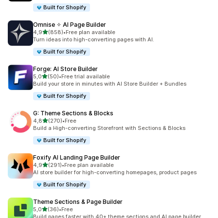
Built for Shopify
Omnise ✧ AI Page Builder
z 5 hvězd
4,9
(858)
•
Free plan available
Celkový počet recenzí: 858
Turn ideas into high-converting pages with AI.
Built for Shopify
Forge: AI Store Builder
z 5 hvězd
5,0
(50)
•
Free trial available
Celkový počet recenzí: 50
Build your store in minutes with AI Store Builder + Bundles
Built for Shopify
G: Theme Sections & Blocks
z 5 hvězd
4,8
(270)
•
Free
Celkový počet recenzí: 270
Build a High-converting Storefront with Sections & Blocks
Built for Shopify
Foxify AI Landing Page Builder
z 5 hvězd
4,9
(291)
•
Free plan available
Celkový počet recenzí: 291
AI store builder for high-converting homepages, product pages
Built for Shopify
Theme Sections & Page Builder
z 5 hvězd
5,0
(36)
•
Free
Celkový počet recenzí: 36
Build pages faster with 40+ theme sections and AI page builder