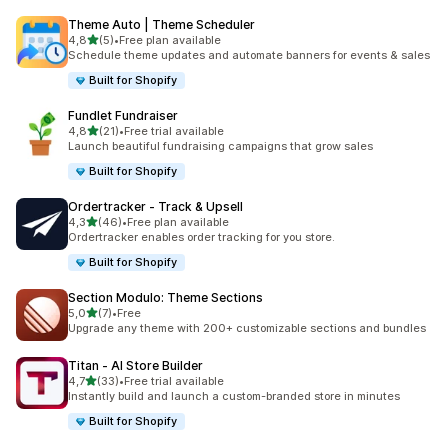
Theme Auto | Theme Scheduler
z 5 hvězd
4,8
(5)
•
Free plan available
Celkový počet recenzí: 5
Schedule theme updates and automate banners for events & sales
Built for Shopify
Fundlet Fundraiser
z 5 hvězd
4,8
(21)
•
Free trial available
Celkový počet recenzí: 21
Launch beautiful fundraising campaigns that grow sales
Built for Shopify
Ordertracker ‑ Track & Upsell
z 5 hvězd
4,3
(46)
•
Free plan available
Celkový počet recenzí: 46
Ordertracker enables order tracking for you store.
Built for Shopify
Section Modulo: Theme Sections
z 5 hvězd
5,0
(7)
•
Free
Celkový počet recenzí: 7
Upgrade any theme with 200+ customizable sections and bundles
Titan ‑ AI Store Builder
z 5 hvězd
4,7
(33)
•
Free trial available
Celkový počet recenzí: 33
Instantly build and launch a custom-branded store in minutes
Built for Shopify