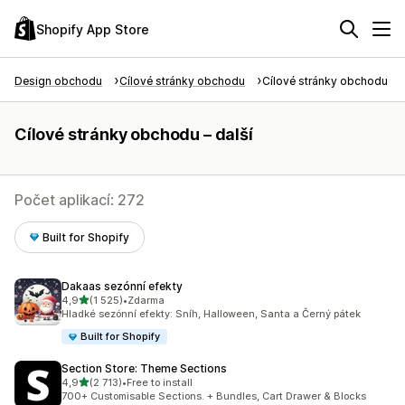
Shopify App Store
Design obchodu
Cílové stránky obchodu
Cílové stránky obchodu – d
Cílové stránky obchodu – další
Počet aplikací: 272
Built for Shopify
Dakaas sezónní efekty
z 5 hvězd
4,9
(1 525)
•
Zdarma
Celkový počet recenzí: 1525
Hladké sezónní efekty: Sníh, Halloween, Santa a Černý pátek
Built for Shopify
Section Store: Theme Sections
z 5 hvězd
4,9
(2 713)
•
Free to install
Celkový počet recenzí: 2713
700+ Customisable Sections. + Bundles, Cart Drawer & Blocks