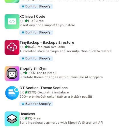
Built for Shopify
XO Insert Code
z 5 hvězd
5,0
(101)
•
Free
Celkový počet recenzí: 101
Insert any code snippet to your store
Built for Shopify
TinyBackup ‑ Backups & restore
z 5 hvězd
5,0
(53)
•
Free plan available
Celkový počet recenzí: 53
Automated store backups and security. One-click to restore!
Built for Shopify
Shopify SimGym
z 5 hvězd
2,7
(34)
•
Free to install
Celkový počet recenzí: 34
Simulate theme changes with human-like AI shoppers
OT Section: Theme Sections
z 5 hvězd
5,0
(270)
•
Bezplatná instalace
Celkový počet recenzí: 270
200+ prémiových sekcí, šablon a bloků k použití
Built for Shopify
Headless
z 5 hvězd
5,0
(3)
•
Free
Celkový počet recenzí: 3
Build headless commerce with Shopify’s Storefront API