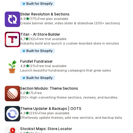
Built for Shopify
Slider Revolution & Sections
z 5 hvězd
4,9
(171)
•
Free plan available
Celkový počet recenzí: 171
Create banner slider, video slider & slideshow (200+ sections)
Titan ‑ AI Store Builder
z 5 hvězd
4,7
(32)
•
Free trial available
Celkový počet recenzí: 32
Instantly build and launch a custom-branded store in minutes
Built for Shopify
Fundlet Fundraiser
z 5 hvězd
4,8
(21)
•
Free trial available
Celkový počet recenzí: 21
Launch beautiful fundraising campaigns that grow sales
Built for Shopify
Section Modulo: Theme Sections
z 5 hvězd
5,0
(7)
•
Free
Celkový počet recenzí: 7
250+ High-converting theme sections, reviews, and bundles.
Theme Updater & Backups | OOTS
z 5 hvězd
4,3
(233)
•
Free plan available
Celkový počet recenzí: 233
Effortlessly update themes, add new sections, and backup data
Stockist Maps: Store Locator