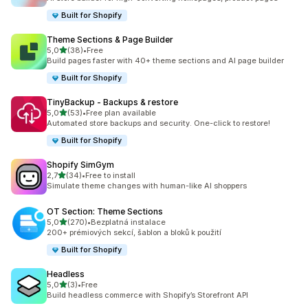
Built for Shopify
Theme Sections & Page Builder
z 5 hvězd
5,0
(38)
•
Free
Celkový počet recenzí: 38
Build pages faster with 40+ theme sections and AI page builder
Built for Shopify
TinyBackup ‑ Backups & restore
z 5 hvězd
5,0
(53)
•
Free plan available
Celkový počet recenzí: 53
Automated store backups and security. One-click to restore!
Built for Shopify
Shopify SimGym
z 5 hvězd
2,7
(34)
•
Free to install
Celkový počet recenzí: 34
Simulate theme changes with human-like AI shoppers
OT Section: Theme Sections
z 5 hvězd
5,0
(270)
•
Bezplatná instalace
Celkový počet recenzí: 270
200+ prémiových sekcí, šablon a bloků k použití
Built for Shopify
Headless
z 5 hvězd
5,0
(3)
•
Free
Celkový počet recenzí: 3
Build headless commerce with Shopify’s Storefront API