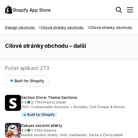
Shopify App Store
Design obchodu
Cílové stránky obchodu
Cílové stránky obchodu – d
Cílové stránky obchodu – další
Počet aplikací: 273
Built for Shopify
Section Store: Theme Sections
z 5 hvězd
4,9
(2 719)
•
Free to install
Celkový počet recenzí: 2719
700+ Customisable Sections. + Bundles, Cart Drawer & Blocks
Built for Shopify
Dakaas sezónní efekty
z 5 hvězd
4,9
(1 526)
•
Zdarma
Celkový počet recenzí: 1526
Hladké sezónní efekty: Sníh, Halloween, Santa a Černý pátek