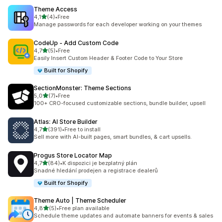
Theme Access
z 5 hvězd
4,1
(4)
•
Free
Celkový počet recenzí: 4
Manage passwords for each developer working on your themes
CodeUp ‑ Add Custom Code
z 5 hvězd
4,7
(5)
•
Free
Celkový počet recenzí: 5
Easily Insert Custom Header & Footer Code to Your Store
Built for Shopify
SectionMonster: Theme Sections
z 5 hvězd
5,0
(7)
•
Free
Celkový počet recenzí: 7
100+ CRO-focused customizable sections, bundle builder, upsell
Atlas: AI Store Builder
z 5 hvězd
4,7
(391)
•
Free to install
Celkový počet recenzí: 391
Sell more with AI-built pages, smart bundles, & cart upsells.
Progus Store Locator Map
z 5 hvězd
4,7
(84)
•
K dispozici je bezplatný plán
Celkový počet recenzí: 84
Snadné hledání prodejen a registrace dealerů
Built for Shopify
Theme Auto | Theme Scheduler
z 5 hvězd
4,8
(5)
•
Free plan available
Celkový počet recenzí: 5
Schedule theme updates and automate banners for events & sales