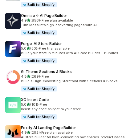
Built for Shopify
Omnise ✧ AI Page Builder
z 5 hvězd
4,9
(856)
•
Free plan available
Celkový počet recenzí: 856
Turn ideas into high-converting pages with AI.
Built for Shopify
Forge: AI Store Builder
z 5 hvězd
5,0
(50)
•
Free trial available
Celkový počet recenzí: 50
Build your store in minutes with AI Store Builder + Bundles
Built for Shopify
G: Theme Sections & Blocks
z 5 hvězd
4,8
(269)
•
Free
Celkový počet recenzí: 269
Build a High-converting Storefront with Sections & Blocks
Built for Shopify
XO Insert Code
z 5 hvězd
5,0
(101)
•
Free
Celkový počet recenzí: 101
Insert any code snippet to your store
Built for Shopify
Foxify AI Landing Page Builder
z 5 hvězd
4,9
(292)
•
Free plan available
Celkový počet recenzí: 292
AI store builder for high-converting homepages, product pages