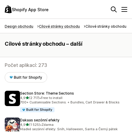
Shopify App Store
Design obchodu
Cílové stránky obchodu
Cílové stránky obchodu – d
Cílové stránky obchodu – další
Počet aplikací: 273
Built for Shopify
Section Store: Theme Sections
z 5 hvězd
4,9
(2 717)
•
Free to install
Celkový počet recenzí: 2717
700+ Customisable Sections. + Bundles, Cart Drawer & Blocks
Built for Shopify
Dakaas sezónní efekty
z 5 hvězd
4,9
(1 525)
•
Zdarma
Celkový počet recenzí: 1525
Hladké sezónní efekty: Sníh, Halloween, Santa a Černý pátek