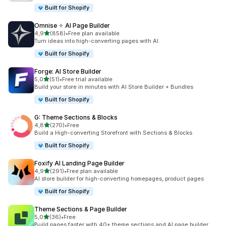
Built for Shopify
Omnise ✧ AI Page Builder
z 5 hvězd
4,9
(858)
•
Free plan available
Celkový počet recenzí: 858
Turn ideas into high-converting pages with AI.
Built for Shopify
Forge: AI Store Builder
z 5 hvězd
5,0
(51)
•
Free trial available
Celkový počet recenzí: 51
Build your store in minutes with AI Store Builder + Bundles
Built for Shopify
G: Theme Sections & Blocks
z 5 hvězd
4,8
(270)
•
Free
Celkový počet recenzí: 270
Build a High-converting Storefront with Sections & Blocks
Built for Shopify
Foxify AI Landing Page Builder
z 5 hvězd
4,9
(291)
•
Free plan available
Celkový počet recenzí: 291
AI store builder for high-converting homepages, product pages
Built for Shopify
Theme Sections & Page Builder
z 5 hvězd
5,0
(36)
•
Free
Celkový počet recenzí: 36
Build pages faster with 40+ theme sections and AI page builder