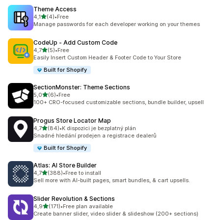
Theme Access
z 5 hvězd
4,1
(4)
•
Free
Celkový počet recenzí: 4
Manage passwords for each developer working on your themes
CodeUp ‑ Add Custom Code
z 5 hvězd
4,7
(5)
•
Free
Celkový počet recenzí: 5
Easily Insert Custom Header & Footer Code to Your Store
Built for Shopify
SectionMonster: Theme Sections
z 5 hvězd
5,0
(6)
•
Free
Celkový počet recenzí: 6
100+ CRO-focused customizable sections, bundle builder, upsell
Progus Store Locator Map
z 5 hvězd
4,7
(84)
•
K dispozici je bezplatný plán
Celkový počet recenzí: 84
Snadné hledání prodejen a registrace dealerů
Built for Shopify
Atlas: AI Store Builder
z 5 hvězd
4,7
(388)
•
Free to install
Celkový počet recenzí: 388
Sell more with AI-built pages, smart bundles, & cart upsells.
Slider Revolution & Sections
z 5 hvězd
4,9
(171)
•
Free plan available
Celkový počet recenzí: 171
Create banner slider, video slider & slideshow (200+ sections)