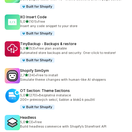
Built for Shopify
XO Insert Code
z 5 hvězd
5,0
(101)
•
Free
Celkový počet recenzí: 101
Insert any code snippet to your store
Built for Shopify
TinyBackup ‑ Backups & restore
z 5 hvězd
5,0
(53)
•
Free plan available
Celkový počet recenzí: 53
Automated store backups and security. One-click to restore!
Built for Shopify
Shopify SimGym
z 5 hvězd
2,7
(34)
•
Free to install
Celkový počet recenzí: 34
Simulate theme changes with human-like AI shoppers
OT Section: Theme Sections
z 5 hvězd
5,0
(270)
•
Bezplatná instalace
Celkový počet recenzí: 270
200+ prémiových sekcí, šablon a bloků k použití
Built for Shopify
Headless
z 5 hvězd
5,0
(3)
•
Free
Celkový počet recenzí: 3
Build headless commerce with Shopify’s Storefront API