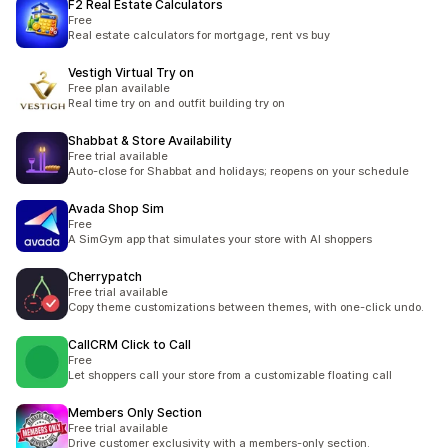
F2 Real Estate Calculators
Free
Real estate calculators for mortgage, rent vs buy
Vestigh Virtual Try on
Free plan available
Real time try on and outfit building try on
Shabbat & Store Availability
Free trial available
Auto-close for Shabbat and holidays; reopens on your schedule
Avada Shop Sim
Free
A SimGym app that simulates your store with AI shoppers
Cherrypatch
Free trial available
Copy theme customizations between themes, with one-click undo.
CallCRM Click to Call
Free
Let shoppers call your store from a customizable floating call
Members Only Section
Free trial available
Drive customer exclusivity with a members-only section.