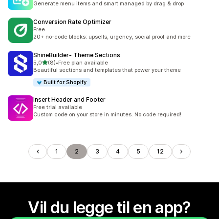
Generate menu items and smart managed by drag & drop
Conversion Rate Optimizer
Free
20+ no-code blocks: upsells, urgency, social proof and more
ShineBuilder‑ Theme Sections
av 5 stjerner
5,0
(8)
•
Free plan available
Totalt 8 omtaler
Beautiful sections and templates that power your theme
Built for Shopify
Insert Header and Footer
Free trial available
Custom code on your store in minutes. No code required!
1
2
3
4
5
12
Vil du legge til en app?