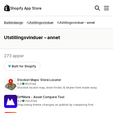
Shopify App Store
Butikkdesign
Utstillingsvinduer
Utstillingsvinduer – annet
Utstillingsvinduer – annet
273 apper
Built for Shopify
Stockist Maps: Store Locator
av 5 stjerner
5,0
(6)
•
Free
Totalt 6 omtaler
Stockist locator map, store finder, & dealer form made easy
DiffMate ‑ Asset Compare Tool
av 5 stjerner
4,2
(12)
•
Free
Totalt 12 omtaler
Stop losing theme changes on publish by comparing first