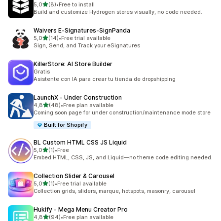
av 5 stjerner
5,0
(8)
•
Free to install
Totalt 8 omtaler
Build and customize Hydrogen stores visually, no code needed.
Waivers E‑Signatures‑SignPanda
av 5 stjerner
5,0
(14)
•
Free trial available
Totalt 14 omtaler
Sign, Send, and Track your eSignatures
KillerStore: AI Store Builder
Gratis
Asistente con IA para crear tu tienda de dropshipping
LaunchX ‑ Under Construction
av 5 stjerner
4,8
(48)
•
Free plan available
Totalt 48 omtaler
Coming soon page for under construction/maintenance mode store
Built for Shopify
BL Custom HTML CSS JS Liquid
av 5 stjerner
5,0
(1)
•
Free
Totalt 1 omtaler
Embed HTML, CSS, JS, and Liquid—no theme code editing needed.
Collection Slider & Carousel
av 5 stjerner
5,0
(1)
•
Free trial available
Totalt 1 omtaler
Collection grids, sliders, marque, hotspots, masonry, carousel
Hukify ‑ Mega Menu Creator Pro
av 5 stjerner
4,8
(94)
•
Free plan available
Totalt 94 omtaler