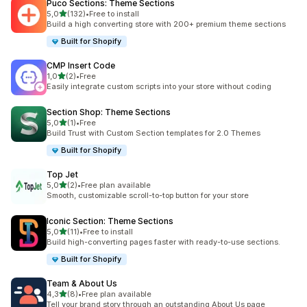
Puco Sections: Theme Sections
av 5 stjerner
5,0
(132)
•
Free to install
Totalt 132 omtaler
Build a high converting store with 200+ premium theme sections
Built for Shopify
CMP Insert Code
av 5 stjerner
1,0
(2)
•
Free
Totalt 2 omtaler
Easily integrate custom scripts into your store without coding
Section Shop: Theme Sections
av 5 stjerner
5,0
(1)
•
Free
Totalt 1 omtaler
Build Trust with Custom Section templates for 2.0 Themes
Built for Shopify
Top Jet
av 5 stjerner
5,0
(2)
•
Free plan available
Totalt 2 omtaler
Smooth, customizable scroll-to-top button for your store
Iconic Section: Theme Sections
av 5 stjerner
5,0
(11)
•
Free to install
Totalt 11 omtaler
Build high-converting pages faster with ready-to-use sections.
Built for Shopify
Team & About Us
av 5 stjerner
4,3
(8)
•
Free plan available
Totalt 8 omtaler
Tell your brand story through an outstanding About Us page