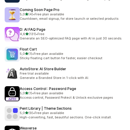
Coming Soon Page Pro
av 5 stjerner
5,0
(4)
•
Free plan available
Totalt 4 omtaler
Countdown, email signup, for store launch or selected products
D: AI FAQ Page
av 5 stjerner
4,6
(131)
•
Free
Totalt 131 omtaler
Generate an SEO-optimized FAQ page with AI in just 30 seconds.
Float Cart
av 5 stjerner
5,0
(1)
•
Free plan available
Totalt 1 omtaler
Sticky floating cart button for faster, easier checkout
AutoStore: AI Store Builder
Free trial available
Generate a Branded Store in 1-click with AI.
Access Control : Password Page
av 5 stjerner
5,0
(1)
•
Free plan available
Totalt 1 omtaler
Access control, Password Protect & Unlock exclusive pages
Pent Library | Theme Sections
av 5 stjerner
5,0
(9)
•
Free plan available
Totalt 9 omtaler
High-converting, fast, beautiful sections. One-click install.
Weaverse