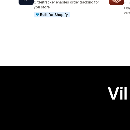
Ordertracker enables order tracking for
5,0
Tot
you store.
Upg
cus
Built for Shopify
Vil