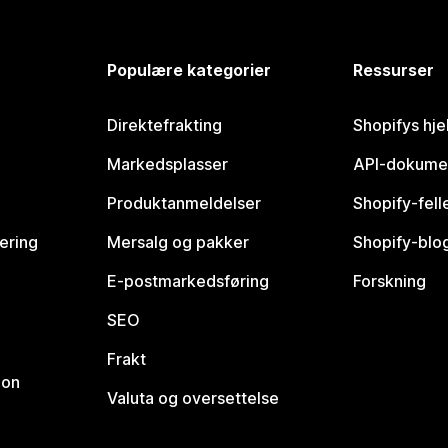
Populære kategorier
Ressurser
Direktefrakting
Shopifys hje
Markedsplasser
API-dokume
Produktanmeldelser
Shopify-fel
vering
Mersalg og pakker
Shopify-blo
E-postmarkedsføring
Forskning
SEO
Frakt
jon
Valuta og oversettelse