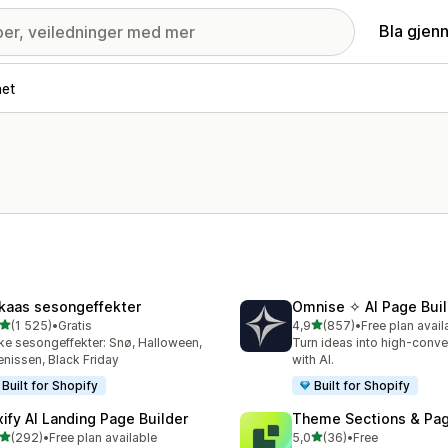
Bla gjen
net
kaas sesongeffekter
Omnise ✧ AI Page Buil
av 5 stjerner
av 5 stjerner
(1 525)
•
Gratis
4,9
(857)
•
Free plan avail
alt 1525 omtaler
Totalt 857 omtaler
e sesongeffekter: Snø, Halloween,
Turn ideas into high-conve
enissen, Black Friday
with AI.
Built for Shopify
Built for Shopify
xify AI Landing Page Builder
Theme Sections & Pag
av 5 stjerner
av 5 stjerner
(292)
•
Free plan available
5,0
(36)
•
Free
alt 292 omtaler
Totalt 36 omtaler