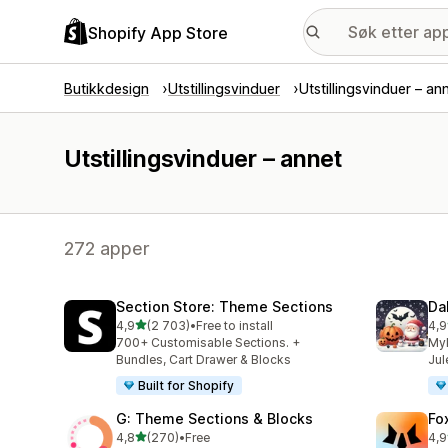
Shopify App Store
Butikkdesign
Utstillingsvinduer
Utstillingsvinduer – an
Utstillingsvinduer – annet
272 apper
Section Store: Theme Sections
Da
av 5 stjerner
4,9
(2 703)
•
Free to install
4,9
Totalt 2703 omtaler
Tot
700+ Customisable Sections. +
Myk
Bundles, Cart Drawer & Blocks
Jul
Built for Shopify
G: Theme Sections & Blocks
Fo
av 5 stjerner
4,8
(270)
•
Free
4,9
Totalt 270 omtaler
Tot