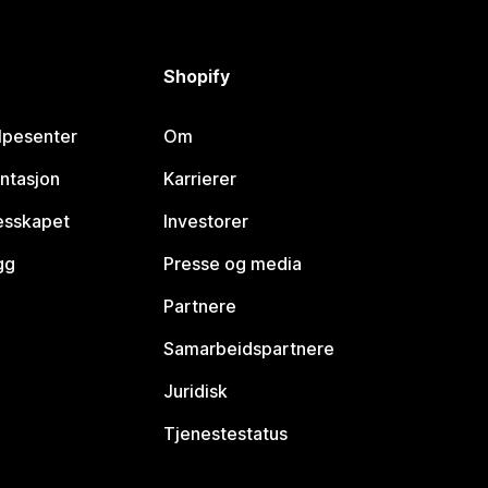
Shopify
lpesenter
Om
ntasjon
Karrierer
lesskapet
Investorer
gg
Presse og media
Partnere
Samarbeidspartnere
Juridisk
Tjenestestatus