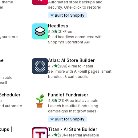
+ theme
Automated store backups and
er
security. One-click to restore!
Built for Shopify
Headless
av 5 stjerner
5,0
(3)
•
Free
Totalt 3 omtaler
your store
Build headless commerce with
Shopify’s Storefront API
me
Atlas: AI Store Builder
av 5 stjerner
4,7
(389)
•
Free to install
Totalt 389 omtaler
Sell more with AI-built pages, smart
bundles, & cart upsells.
izable
psell
Scheduler
Fundlet Fundraiser
av 5 stjerner
e
4,8
(21)
•
Free trial available
Totalt 21 omtaler
nd automate
Launch beautiful fundraising
campaigns that grow sales
Built for Shopify
ups |
Titan ‑ AI Store Builder
av 5 stjerner
4,7
(33)
•
Free trial available
Totalt 33 omtaler