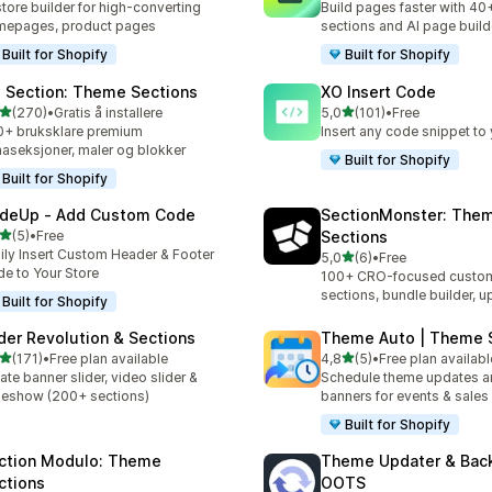
store builder for high-converting
Build pages faster with 40
mepages, product pages
sections and AI page build
Built for Shopify
Built for Shopify
 Section: Theme Sections
XO Insert Code
av 5 stjerner
av 5 stjerner
(270)
•
Gratis å installere
5,0
(101)
•
Free
alt 270 omtaler
Totalt 101 omtaler
+ bruksklare premium
Insert any code snippet to 
aseksjoner, maler og blokker
Built for Shopify
Built for Shopify
deUp ‑ Add Custom Code
SectionMonster: The
av 5 stjerner
(5)
•
Free
Sections
alt 5 omtaler
ily Insert Custom Header & Footer
av 5 stjerner
5,0
(6)
•
Free
Totalt 6 omtaler
e to Your Store
100+ CRO-focused custom
sections, bundle builder, u
Built for Shopify
ider Revolution & Sections
Theme Auto | Theme 
av 5 stjerner
av 5 stjerner
(171)
•
Free plan available
4,8
(5)
•
Free plan availabl
alt 171 omtaler
Totalt 5 omtaler
ate banner slider, video slider &
Schedule theme updates a
deshow (200+ sections)
banners for events & sales
Built for Shopify
ction Modulo: Theme
Theme Updater & Back
ctions
OOTS