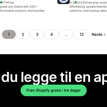
av 5 stjerner
av 5 stjerner
(7)
•
Free
4,3
(233)
•
Free plan avail
alt 7 omtaler
Totalt 233 omtaler
rade any theme with 200+
Effortlessly update theme
tomizable sections and bundles
sections, and backup data
Neste
1
2
3
4
…
12
 du legge til en 
Prøv Shopify gratis i tre dager