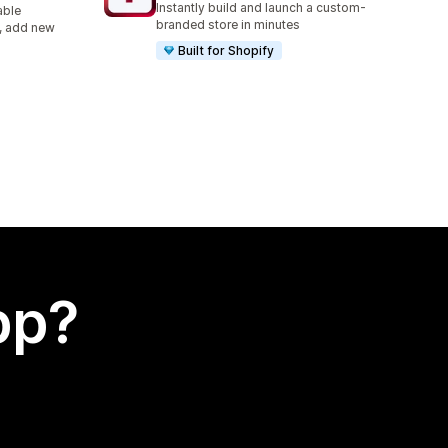
Instantly build and launch a custom-
able
branded store in minutes
s, add new
Built for Shopify
app?