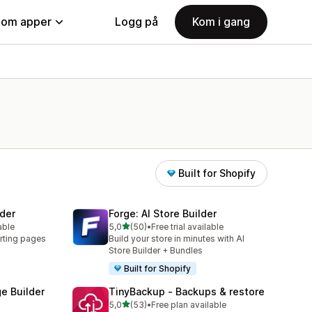
nom apper
Logg på
Kom i gang
Built for Shopify
der
Forge: AI Store Builder
av 5 stjerner
able
5,0
(50)
•
Free trial available
Totalt 50 omtaler
rting pages
Build your store in minutes with AI
Store Builder + Bundles
Built for Shopify
e Builder
TinyBackup ‑ Backups & restore
av 5 stjerner
5,0
(53)
•
Free plan available
Totalt 53 omtaler