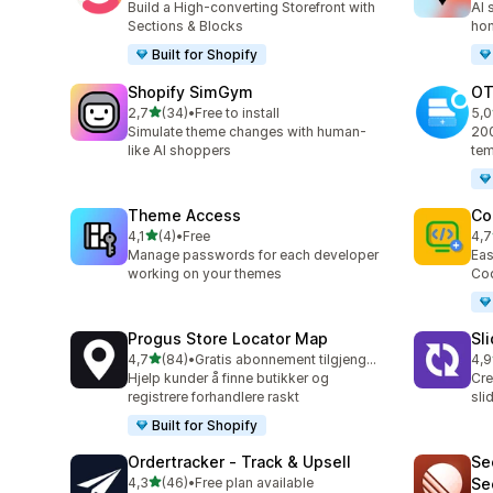
Build a High-converting Storefront with
AI 
Sections & Blocks
ho
Built for Shopify
Shopify SimGym
OT
av 5 stjerner
2,7
(34)
•
Free to install
5,0
Totalt 34 omtaler
Tot
Simulate theme changes with human-
200
like AI shoppers
tem
Theme Access
Co
av 5 stjerner
4,1
(4)
•
Free
4,7
Totalt 4 omtaler
Tot
Manage passwords for each developer
Eas
working on your themes
Cod
Progus Store Locator Map
Sl
av 5 stjerner
4,7
(84)
•
Gratis abonnement tilgjengelig
4,9
Totalt 84 omtaler
Tot
Hjelp kunder å finne butikker og
Cre
registrere forhandlere raskt
sli
Built for Shopify
Ordertracker ‑ Track & Upsell
Se
av 5 stjerner
4,3
(46)
•
Free plan available
Se
Totalt 46 omtaler