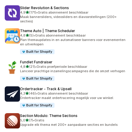
Slider Revolution & Sections
van 5 sterren
4,9
(171)
•
Gratis abonnement beschikbaar
171 recensies in totaal
Maak bannersliders, videosliders en diavoorstellingen (200+
secties)
Theme Auto | Theme Scheduler
van 5 sterren
4,8
(5)
•
Gratis abonnement beschikbaar
5 recensies in totaal
Plan themaupdates in en automatiseer banners voor evenementen
en uitverkopen
Built for Shopify
Fundlet Fundraiser
van 5 sterren
4,8
(21)
•
Gratis proefperiode beschikbaar
21 recensies in totaal
Lanceer prachtige inzamelingscampagnes die de omzet verhogen
Built for Shopify
Ordertracker ‑ Track & Upsell
van 5 sterren
4,3
(46)
•
Gratis abonnement beschikbaar
46 recensies in totaal
Ordertracker maakt ordertracering mogelijk voor uw winkel.
Built for Shopify
Section Modulo: Theme Sections
van 5 sterren
5,0
(7)
•
Gratis
7 recensies in totaal
Upgrade elk thema met 200+ aanpasbare secties en bundels