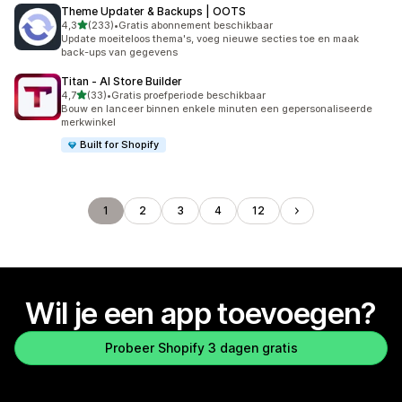
Theme Updater & Backups | OOTS
van 5 sterren
4,3
(233)
•
Gratis abonnement beschikbaar
233 recensies in totaal
Update moeiteloos thema's, voeg nieuwe secties toe en maak
back-ups van gegevens
Titan ‑ AI Store Builder
van 5 sterren
4,7
(33)
•
Gratis proefperiode beschikbaar
33 recensies in totaal
Bouw en lanceer binnen enkele minuten een gepersonaliseerde
merkwinkel
Built for Shopify
1
2
3
4
12
Wil je een app toevoegen?
Probeer Shopify 3 dagen gratis