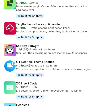
van 5 sterren
5,0
(36)
•
Gratis
36 recensies in totaal
Bouw sneller pagina's met 40+ themasecties en de AI-
paginabouwer
Built for Shopify
TinyBackup ‑ Back‑up & herstel
van 5 sterren
5,0
(53)
•
Gratis abonnement beschikbaar
53 recensies in totaal
Back-up van producten, collecties, pagina's en artikelen.
Built for Shopify
Shopify SimGym
van 5 sterren
2,7
(34)
•
Gratis te installeren
34 recensies in totaal
Simuleer themawijzigingen met menselijke AI-shoppers
OT Section: Thema Secties
van 5 sterren
5,0
(270)
•
Gratis te installeren
270 recensies in totaal
200+ secties, sjablonen en blokken voor elke winkelpagina
Built for Shopify
XO Insert Code
van 5 sterren
5,0
(101)
•
Gratis
101 recensies in totaal
Elk gewenst codefragment toevoegen aan je winkel
Built for Shopify
Headless