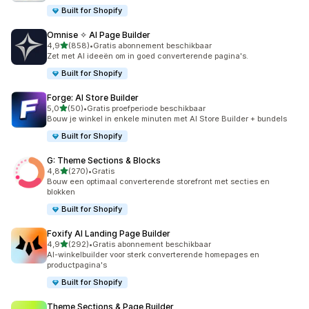
Built for Shopify
Omnise ✧ AI Page Builder
van 5 sterren
4,9
(858)
•
Gratis abonnement beschikbaar
858 recensies in totaal
Zet met AI ideeën om in goed converterende pagina's.
Built for Shopify
Forge: AI Store Builder
van 5 sterren
5,0
(50)
•
Gratis proefperiode beschikbaar
50 recensies in totaal
Bouw je winkel in enkele minuten met AI Store Builder + bundels
Built for Shopify
G: Theme Sections & Blocks
van 5 sterren
4,8
(270)
•
Gratis
270 recensies in totaal
Bouw een optimaal converterende storefront met secties en
blokken
Built for Shopify
Foxify AI Landing Page Builder
van 5 sterren
4,9
(292)
•
Gratis abonnement beschikbaar
292 recensies in totaal
AI-winkelbuilder voor sterk converterende homepages en
productpagina's
Built for Shopify
Theme Sections & Page Builder