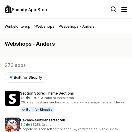
Shopify App Store
Winkelontwerp
Webshops
Webshops - Anders
Webshops - Anders
272 apps
Built for Shopify
Section Store: Theme Sections
van 5 sterren
4,9
(2.703)
•
Gratis te installeren
2703 recensies in totaal
700+ aanpasbare secties. + bundels, winkelwagenlade en blokken
Built for Shopify
Dakaas‑seizoenseffecten
van 5 sterren
4,9
(1.525)
•
Gratis
1525 recensies in totaal
Soepele seizoenseffecten: sneeuw, kerstman en Black Friday