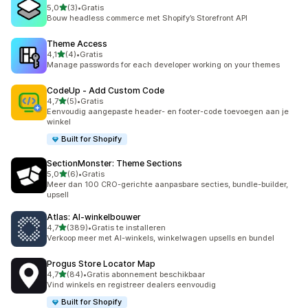
van 5 sterren
5,0
(3)
•
Gratis
3 recensies in totaal
Bouw headless commerce met Shopify’s Storefront API
Theme Access
van 5 sterren
4,1
(4)
•
Gratis
4 recensies in totaal
Manage passwords for each developer working on your themes
CodeUp ‑ Add Custom Code
van 5 sterren
4,7
(5)
•
Gratis
5 recensies in totaal
Eenvoudig aangepaste header- en footer-code toevoegen aan je
winkel
Built for Shopify
SectionMonster: Theme Sections
van 5 sterren
5,0
(6)
•
Gratis
6 recensies in totaal
Meer dan 100 CRO-gerichte aanpasbare secties, bundle-builder,
upsell
Atlas: AI‑winkelbouwer
van 5 sterren
4,7
(389)
•
Gratis te installeren
389 recensies in totaal
Verkoop meer met AI-winkels, winkelwagen upsells en bundel
Progus Store Locator Map
van 5 sterren
4,7
(84)
•
Gratis abonnement beschikbaar
84 recensies in totaal
Vind winkels en registreer dealers eenvoudig
Built for Shopify