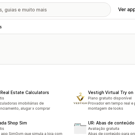
Ver ap
s
 Real Estate Calculators
Vestigh Virtual Try on
tis
Plano gratuito disponível
culadoras imobiliárias de
Provador em tempo real e 
anciamento, alugar x comprar
montagem de looks
ada Shop Sim
UR: Abas de conteúdo
tis
Avaliação gratuita
app SimGym que simula a loja com
Abas de conteúdo para org