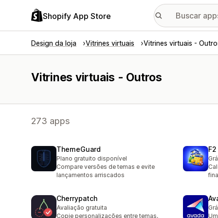
Shopify App Store
Design da loja
Vitrines virtuais
Vitrines virtuais - Outro
Vitrines virtuais - Outros
273 apps
ThemeGuard
F2
Plano gratuito disponível
Grá
Compare versões de temas e evite
Cal
lançamentos arriscados
fin
Cherrypatch
Av
Avaliação gratuita
Grá
Copie personalizações entre temas,
Um 