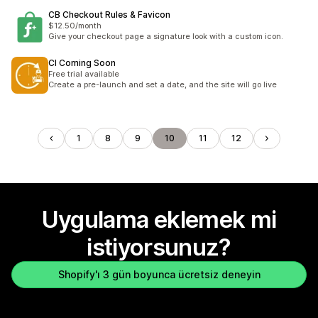
CB Checkout Rules & Favicon
$12.50/month
Give your checkout page a signature look with a custom icon.
CI Coming Soon
Free trial available
Create a pre-launch and set a date, and the site will go live
1
8
9
10
11
12
Uygulama eklemek mi
istiyorsunuz?
Shopify'ı 3 gün boyunca ücretsiz deneyin