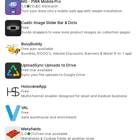
MG ‑ PWA Mobile Pro
5 yıldız üzerinden
1,0
(1)
•
$0.99/month
toplam 1 değerlendirme
Turn your store into a mobile web app with simple installation
CueSi: Image Slider Bar & Dots
Free
Guide shoppers to view more product images on collection pages
BusyBuddy
Free plan available
Bundles, BOGO's, Volume Discounts, Banners & More! 6-in-1 app!
UploadSync Uploads to Drive
Free trial available
Sync your file uploads to Google Drive
HoloceneApp
Free
Multichannel enabler designed for small and medium business
VAL
Free
data warehouse and enrichment
Metafields
5 yıldız üzerinden
5,0
(1)
•
Free trial available
toplam 1 değerlendirme
Metafields & Custom fields at another level.