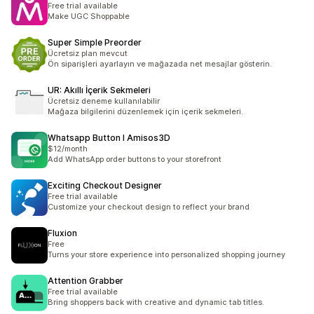
Free trial available
Make UGC Shoppable
Super Simple Preorder
Ücretsiz plan mevcut
Ön siparişleri ayarlayın ve mağazada net mesajlar gösterin.
UR: Akıllı İçerik Sekmeleri
Ücretsiz deneme kullanılabilir
Mağaza bilgilerini düzenlemek için içerik sekmeleri.
Whatsapp Button l Amisos3D
$12/month
Add WhatsApp order buttons to your storefront
Exciting Checkout Designer
Free trial available
Customize your checkout design to reflect your brand
Fluxion
Free
Turns your store experience into personalized shopping journey
Attention Grabber
Free trial available
Bring shoppers back with creative and dynamic tab titles.