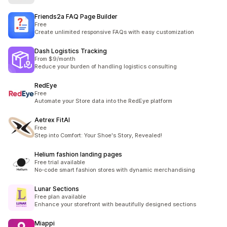
Friends2a FAQ Page Builder
Free
Create unlimited responsive FAQs with easy customization
Dash Logistics Tracking
From $9/month
Reduce your burden of handling logistics consulting
RedEye
Free
Automate your Store data into the RedEye platform
Aetrex FitAI
Free
Step into Comfort: Your Shoe's Story, Revealed!
Helium fashion landing pages
Free trial available
No-code smart fashion stores with dynamic merchandising
Lunar Sections
Free plan available
Enhance your storefront with beautifully designed sections
Miappi