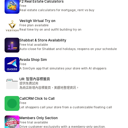
F2 Real Estate Calculators
Free
Real estate calculators for mortgage, rent vs buy
Vestigh Virtual Try on
Free plan available
Real time try on and outfit building try on
Shabbat & Store Availability
Free trial available
Auto-close for Shabbat and holidays; reopens on your schedule
Avada Shop Sim
Free
A SimGym app that simulates your store with AI shoppers
UR: 智慧內容標籤頁
提供免費試用
為商店新增內容標籤頁，美觀地整理資訊。
CallCRM Click to Call
Free
Let shoppers call your store from a customizable floating call
Members Only Section
Free trial available
Drive customer exclusivity with a members-only section.