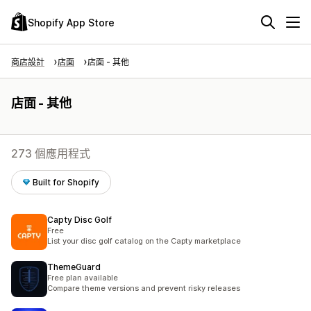
Shopify App Store
商店設計
店面
店面 - 其他
店面 - 其他
273 個應用程式
Built for Shopify
Capty Disc Golf
Free
List your disc golf catalog on the Capty marketplace
ThemeGuard
Free plan available
Compare theme versions and prevent risky releases