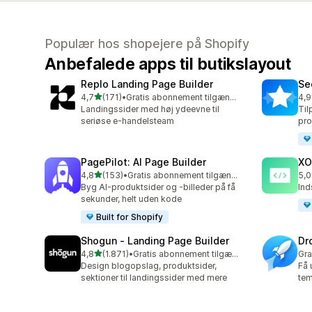
Populær hos shopejere på Shopify
Anbefalede apps til butikslayout
Replo Landing Page Builder
Se
ud af 5 stjerner
4,7
(171)
•
Gratis abonnement tilgængeligt
4,9
171 anmeldelser i alt
168
Landingssider med høj ydeevne til
Til
seriøse e-handelsteam
pro
PagePilot: AI Page Builder
XO
ud af 5 stjerner
4,8
(153)
•
Gratis abonnement tilgængeligt
5,0
153 anmeldelser i alt
101
Byg AI-produktsider og -billeder på få
Ind
sekunder, helt uden kode
Built for Shopify
Shogun ‑ Landing Page Builder
Dr
ud af 5 stjerner
4,8
(1.871)
•
Gratis abonnement tilgængeligt
Gra
1871 anmeldelser i alt
Design blogopslag, produktsider,
Få 
sektioner til landingssider med mere
tem