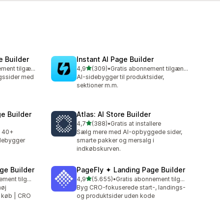
 Builder
Instant AI Page Builder
ud af 5 stjerner
Gratis abonnement tilgængeligt
4,9
(309)
•
Gratis abonnement tilgængeligt
309 anmeldelser i alt
ngssider med
AI-sidebygger til produktsider,
sektioner m.m.
e Builder
Atlas: AI Store Builder
ud af 5 stjerner
4,7
(388)
•
Gratis at installere
388 anmeldelser i alt
d 40+
Sælg mere med AI-opbyggede sider,
idebygger
smarte pakker og mersalg i
indkøbskurven.
e Builder
PageFly ✦ Landing Page Builder
ud af 5 stjerner
Gratis abonnement tilgængeligt
4,9
(5.655)
•
Gratis abonnement tilgængeligt
5655 anmeldelser i alt
øj
Byg CRO-fokuserede start-, landings-
r køb | CRO
og produktsider uden kode