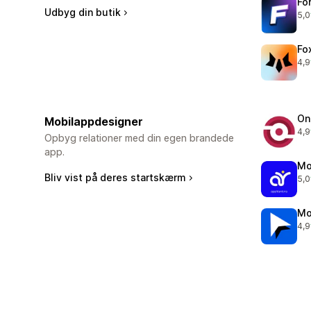
Fo
Udbyg din butik
5,0
48 
Fo
4,9
292
On
Mobilappdesigner
4,9
350
Opbyg relationer med din egen brandede
app.
Mo
Bliv vist på deres startskærm
5,0
37 
Mo
4,9
131