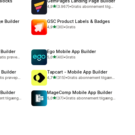
Blocks
GemPages Landing Page Builder
ud af 5 stjerner
4,9
(3.967)
•
Gratis abonnement tilgængeligt
3967 anmeldelser i alt
e Builder
GSC Product Labels & Badges
ud af 5 stjerner
4,9
(30)
•
Gratis
30 anmeldelser i alt
Builder
Ego Mobile App Builder
ud af 5 stjerner
Mulighed for gratis prøveperiode
5,0
(40)
•
Gratis
40 anmeldelser i alt
 Builder
Tapcart ‑ Mobile App Builder
ud af 5 stjerner
Mulighed for gratis prøveperiode
4,7
(315)
•
Gratis abonnement tilgængeligt
315 anmeldelser i alt
 Builder
MageComp Mobile App Builder
ud af 5 stjerner
Gratis abonnement tilgængeligt
5,0
(37)
•
Gratis abonnement tilgængeligt
37 anmeldelser i alt