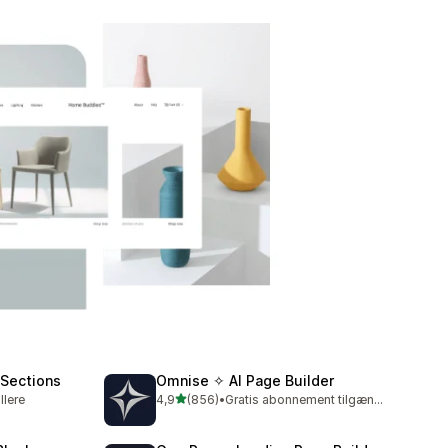
 Sections
Omnise ✧ AI Page Builder
ud af 5 stjerner
llere
4,9
(856)
•
Gratis abonnement tilgængeligt
856 anmeldelser i alt