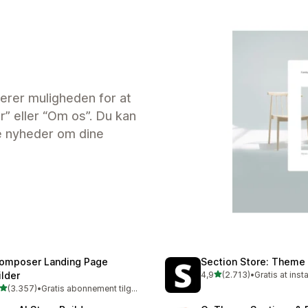
erer muligheden for at
” eller “Om os”. Du kan
e nyheder om dine
omposer Landing Page
Section Store: Theme
ud af 5 stjerner
ilder
4,9
(2.713)
•
Gratis at insta
2713 anmeldelser i alt
ud af 5 stjerner
(3.357)
•
Gratis abonnement tilgængeligt
7 anmeldelser i alt