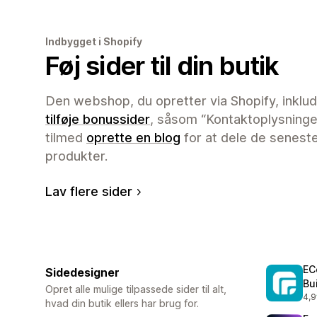
Indbygget i Shopify
Føj sider til din butik
Den webshop, du opretter via Shopify, inklud
tilføje bonussider
, såsom “Kontaktoplysninger
tilmed
oprette en blog
for at dele de senest
produkter.
Lav flere sider
EC
Sidedesigner
Bu
Opret alle mulige tilpassede sider til alt,
4,9
335
hvad din butik ellers har brug for.