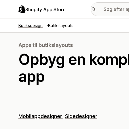
Shopify App Store
Butiksdesign
Butikslayouts
Apps til butikslayouts
Opbyg en komplet
app
Mobilappdesigner
Sidedesigner