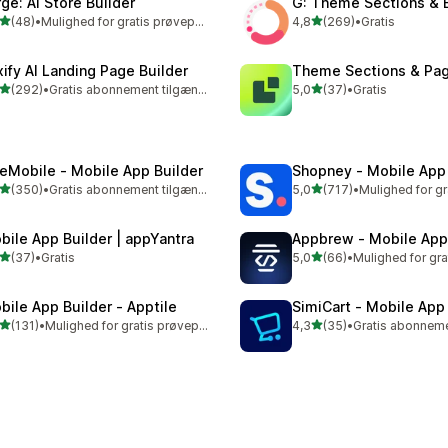
rge: AI Store Builder
G: Theme Sections & 
ud af 5 stjerner
ud af 5 stjerner
(48)
•
Mulighed for gratis prøveperiode
4,8
(269)
•
Gratis
anmeldelser i alt
269 anmeldelser i alt
xify AI Landing Page Builder
Theme Sections & Pag
ud af 5 stjerner
ud af 5 stjerner
(292)
•
Gratis abonnement tilgængeligt
5,0
(37)
•
Gratis
 anmeldelser i alt
37 anmeldelser i alt
eMobile ‑ Mobile App Builder
Shopney ‑ Mobile App 
ud af 5 stjerner
ud af 5 stjerner
(350)
•
Gratis abonnement tilgængeligt
5,0
(717)
•
 anmeldelser i alt
717 anmeldelser i alt
bile App Builder | appYantra
Appbrew ‑ Mobile App
ud af 5 stjerner
ud af 5 stjerner
(37)
•
Gratis
5,0
(66)
•
anmeldelser i alt
66 anmeldelser i alt
bile App Builder ‑ Apptile
SimiCart ‑ Mobile App
ud af 5 stjerner
ud af 5 stjerner
(131)
•
Mulighed for gratis prøveperiode
4,3
(35)
•
 anmeldelser i alt
35 anmeldelser i alt