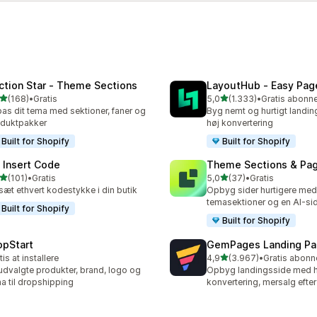
ction Star ‑ Theme Sections
LayoutHub ‑ Easy Page
ud af 5 stjerner
ud af 5 stjerner
(168)
•
Gratis
5,0
(1.333)
•
 anmeldelser i alt
1333 anmeldelser i alt
pas dit tema med sektioner, faner og
Byg nemt og hurtigt landi
duktpakker
høj konvertering
Built for Shopify
Built for Shopify
 Insert Code
Theme Sections & Pag
ud af 5 stjerner
ud af 5 stjerner
(101)
•
Gratis
5,0
(37)
•
Gratis
 anmeldelser i alt
37 anmeldelser i alt
sæt ethvert kodestykke i din butik
Opbyg sider hurtigere me
temasektioner og en AI-s
Built for Shopify
Built for Shopify
opStart
GemPages Landing Pag
ud af 5 stjerner
tis at installere
4,9
(3.967)
•
3967 anmeldelser i alt
udvalgte produkter, brand, logo og
Opbyg landingsside med h
a til dropshipping
konvertering, mersalg efte