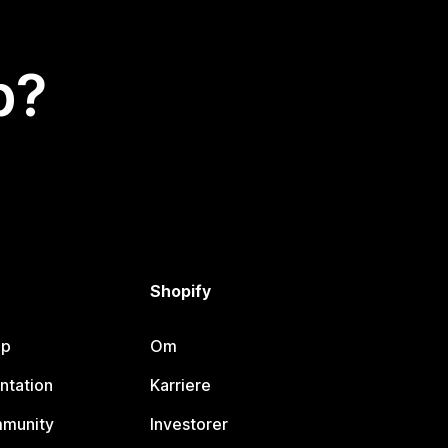
p?
Shopify
lp
Om
ntation
Karriere
mmunity
Investorer