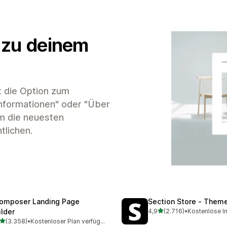
 zu deinem
t die Option zum
nformationen" oder "Über
um die neuesten
tlichen.
omposer Landing Page
Section Store ‑ Them
von 5 Sternen
ilder
4,9
(2.716)
•
Kostenlose In
2716 Rezensionen insges
von 5 Sternen
(3.358)
•
Kostenloser Plan verfügbar
8 Rezensionen insgesamt