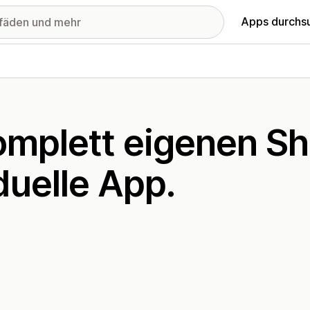
Apps durchs
komplett eigenen S
duelle App.