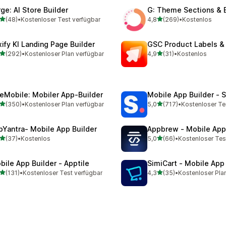
rge: AI Store Builder
G: Theme Sections & 
von 5 Sternen
von 5 Sternen
(48)
•
Kostenloser Test verfügbar
4,8
(269)
•
Kostenlos
Rezensionen insgesamt
269 Rezensionen insgesa
xify KI Landing Page Builder
GSC Product Labels &
von 5 Sternen
von 5 Sternen
(292)
•
Kostenloser Plan verfügbar
4,9
(31)
•
Kostenlos
 Rezensionen insgesamt
31 Rezensionen insgesamt
eMobile: Mobiler App‑Builder
Mobile App Builder ‑ 
von 5 Sternen
von 5 Sternen
(350)
•
Kostenloser Plan verfügbar
5,0
(717)
•
Kostenloser Te
 Rezensionen insgesamt
717 Rezensionen insgesa
pYantra‑ Mobile App Builder
Appbrew ‑ Mobile App
von 5 Sternen
von 5 Sternen
(37)
•
Kostenlos
5,0
(66)
•
Kostenloser Tes
Rezensionen insgesamt
66 Rezensionen insgesam
bile App Builder ‑ Apptile
SimiCart ‑ Mobile App
von 5 Sternen
von 5 Sternen
(131)
•
Kostenloser Test verfügbar
4,3
(35)
•
Kostenloser Pla
 Rezensionen insgesamt
35 Rezensionen insgesam