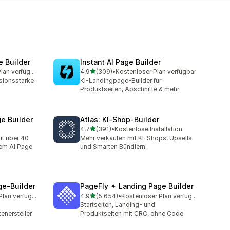
 Builder
Instant AI Page Builder
von 5 Sternen
Kostenloser Plan verfügbar
4,9
(309)
•
Kostenloser Plan verfügbar
amt
309 Rezensionen insgesamt
sionsstarke
KI-Landingpage-Builder für
Produktseiten, Abschnitte & mehr
e Builder
Atlas: KI‑Shop‑Builder
von 5 Sternen
4,7
(391)
•
Kostenlose Installation
t
391 Rezensionen insgesamt
mit über 40
Mehr verkaufen mit KI-Shops, Upsells
em AI Page
und Smarten Bündlern.
e‑Builder
PageFly ✦ Landing Page Builder
von 5 Sternen
Kostenloser Plan verfügbar
4,9
(5.654)
•
Kostenloser Plan verfügbar
amt
5654 Rezensionen insgesamt
Startseiten, Landing- und
tenersteller
Produktseiten mit CRO, ohne Code