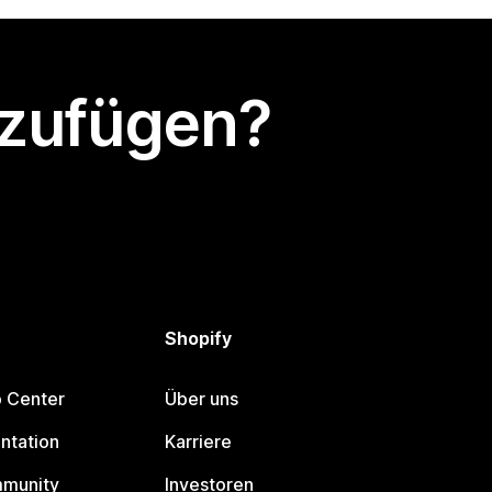
nzufügen?
Shopify
p Center
Über uns
ntation
Karriere
mmunity
Investoren