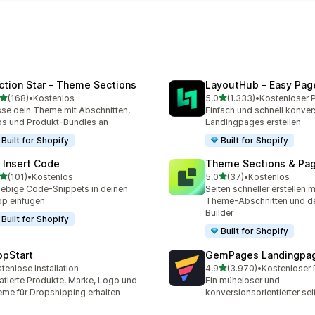
ction Star ‑ Theme Sections
LayoutHub ‑ Easy Page
von 5 Sternen
von 5 Sternen
(168)
•
Kostenlos
5,0
(1.333)
•
 Rezensionen insgesamt
1333 Rezensionen insges
se dein Theme mit Abschnitten,
Einfach und schnell konver
s und Produkt-Bundles an
Landingpages erstellen
Built for Shopify
Built for Shopify
 Insert Code
Theme Sections & Pag
von 5 Sternen
von 5 Sternen
(101)
•
Kostenlos
5,0
(37)
•
Kostenlos
 Rezensionen insgesamt
37 Rezensionen insgesam
iebige Code-Snippets in deinen
Seiten schneller erstellen 
p einfügen
Theme-Abschnitten und d
Builder
Built for Shopify
Built for Shopify
opStart
GemPages Landingpag
von 5 Sternen
tenlose Installation
4,9
(3.970)
•
3970 Rezensionen insges
atierte Produkte, Marke, Logo und
Ein müheloser und
me für Dropshipping erhalten
konversionsorientierter sei