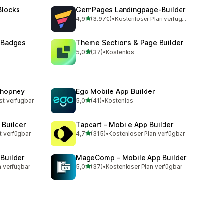
Blocks
GemPages Landingpage‑Builder
von 5 Sternen
4,9
(3.970)
•
Kostenloser Plan verfügbar
mt
3970 Rezensionen insgesamt
 Badges
Theme Sections & Page Builder
von 5 Sternen
5,0
(37)
•
Kostenlos
37 Rezensionen insgesamt
Shopney
Ego Mobile App Builder
von 5 Sternen
st verfügbar
5,0
(41)
•
Kostenlos
mt
41 Rezensionen insgesamt
 Builder
Tapcart ‑ Mobile App Builder
von 5 Sternen
t verfügbar
4,7
(315)
•
Kostenloser Plan verfügbar
t
315 Rezensionen insgesamt
 Builder
MageComp ‑ Mobile App Builder
von 5 Sternen
n verfügbar
5,0
(37)
•
Kostenloser Plan verfügbar
t
37 Rezensionen insgesamt