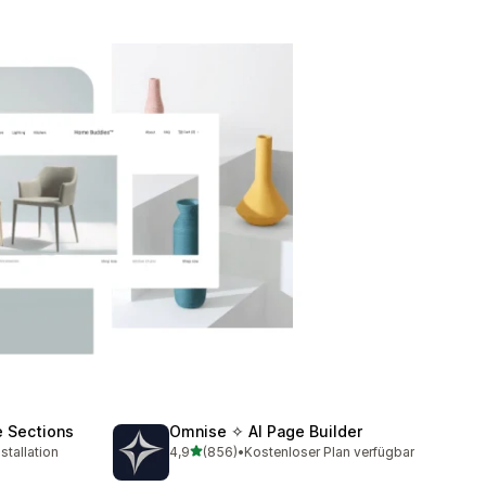
e Sections
Omnise ✧ AI Page Builder
von 5 Sternen
stallation
4,9
(856)
•
Kostenloser Plan verfügbar
amt
856 Rezensionen insgesamt