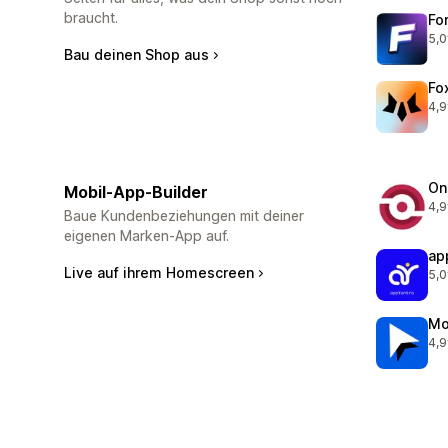
braucht.
Fo
5,0
48 
Bau deinen Shop aus
Fo
4,9
292
On
Mobil-App-Builder
4,9
350
Baue Kundenbeziehungen mit deiner
eigenen Marken-App auf.
ap
Live auf ihrem Homescreen
5,0
37 
Mo
4,9
131