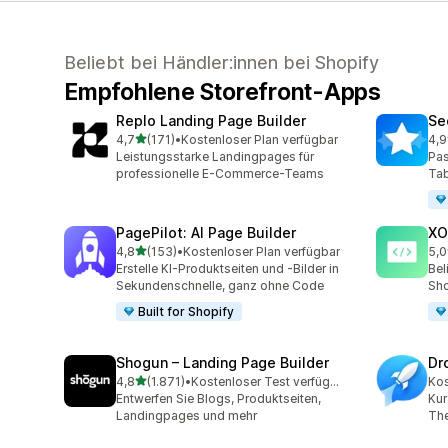
Beliebt bei Händler:innen bei Shopify
Empfohlene Storefront-Apps
Replo Landing Page Builder
Se
von 5 Sternen
4,7
(171)
•
Kostenloser Plan verfügbar
4,9
171 Rezensionen insgesamt
168
Leistungsstarke Landingpages für
Pas
professionelle E-Commerce-Teams
Tab
PagePilot: AI Page Builder
XO
von 5 Sternen
4,8
(153)
•
Kostenloser Plan verfügbar
5,0
153 Rezensionen insgesamt
101
Erstelle KI-Produktseiten und -Bilder in
Bel
Sekundenschnelle, ganz ohne Code
Sho
Built for Shopify
Shogun – Landing Page Builder
Dr
von 5 Sternen
4,8
(1.871)
•
Kostenloser Test verfügbar
Kos
1871 Rezensionen insgesamt
Entwerfen Sie Blogs, Produktseiten,
Kur
Landingpages und mehr
The