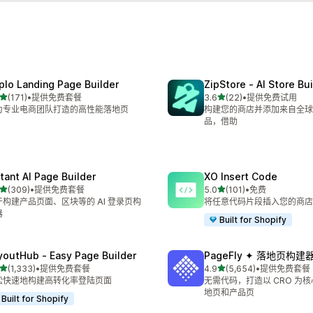
plo Landing Page Builder
ZipStore ‑ AI Store Bui
星（满分 5 星）
星（满分 5 星）
(171)
•
提供免费套餐
3.6
(22)
•
提供免费试用
 171 条评论
总共 22 条评论
为专业电商团队打造的高性能落地页
构建您的商店并添加来自全球
品，借助
stant AI Page Builder
XO Insert Code
星（满分 5 星）
星（满分 5 星）
(309)
•
提供免费套餐
5.0
(101)
•
免费
 309 条评论
总共 101 条评论
于构建产品页面、区块等的 AI 登录页构
将任意代码片段插入您的商店
器
Built for Shopify
youtHub ‑ Easy Page Builder
PageFly ✦ 落地页构建
星（满分 5 星）
星（满分 5 星）
(1,333)
•
提供免费套餐
4.9
(5,654)
•
提供免费套餐
 1333 条评论
总共 5654 条评论
松快速地构建高转化率登陆页面
无需代码，打造以 CRO 为
地页和产品页
Built for Shopify