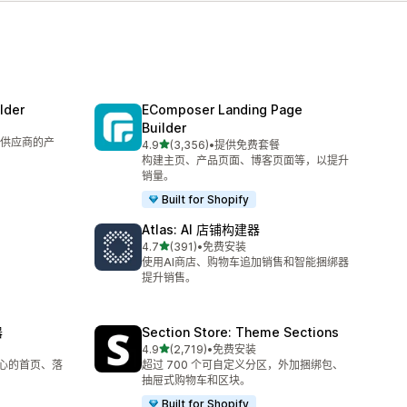
lder
EComposer Landing Page
Builder
供应商的产
星（满分 5 星）
4.9
(3,356)
•
提供免费套餐
总共 3356 条评论
构建主页、产品页面、博客页面等，以提升
销量。
Built for Shopify
Atlas: AI 店铺构建器
星（满分 5 星）
4.7
(391)
•
免费安装
总共 391 条评论
使用AI商店、购物车追加销售和智能捆绑器
提升销售。
器
Section Store: Theme Sections
星（满分 5 星）
4.9
(2,719)
•
免费安装
总共 2719 条评论
核心的首页、落
超过 700 个可自定义分区，外加捆绑包、
抽屉式购物车和区块。
Built for Shopify