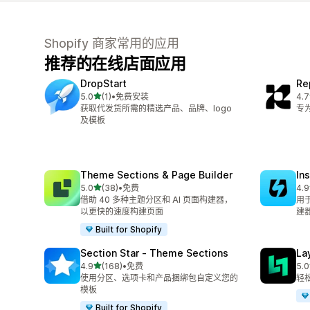
Shopify 商家常用的应用
推荐的在线店面应用
DropStart
Re
星（满分 5 星）
5.0
(1)
•
免费安装
4.7
总共 1 条评论
总共
获取代发货所需的精选产品、品牌、logo
专
及模板
Theme Sections & Page Builder
In
星（满分 5 星）
5.0
(38)
•
免费
4.9
总共 38 条评论
总共
借助 40 多种主题分区和 AI 页面构建器，
用
以更快的速度构建页面
建
Built for Shopify
Section Star ‑ Theme Sections
La
星（满分 5 星）
4.9
(168)
•
免费
5.0
总共 168 条评论
总共
使用分区、选项卡和产品捆绑包自定义您的
轻
模板
Built for Shopify