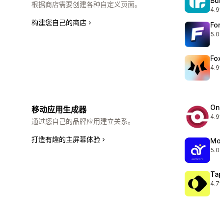
Bu
根据商店需要创建各种自定义页面。
4.9
总共
构建您自己的商店
Fo
5.0
总共
Fo
4.9
总共
On
移动应用生成器
4.9
总共
通过您自己的品牌应用建立关系。
打造有趣的主屏幕体验
Mo
5.0
总共
Ta
4.7
总共