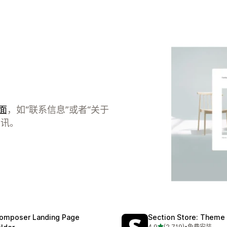
面
，如“联系信息”或者“关于
资讯。
omposer Landing Page
Section Store: Theme
星（满分 5 星）
4.9
(2,719)
•
免费安装