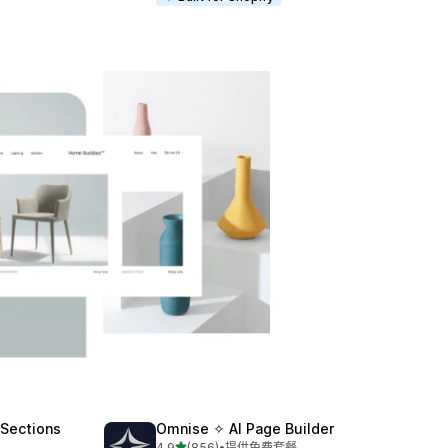
 Sections
Omnise ✧ AI Page Builder
星（满分 5 星）
4.9
(856)
•
提供免费套餐