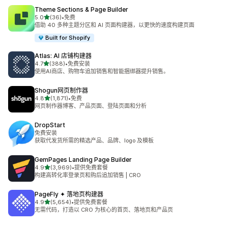
Theme Sections & Page Builder
星（满分 5 星）
5.0
(36)
•
免费
总共 36 条评论
借助 40 多种主题分区和 AI 页面构建器，以更快的速度构建页面
Built for Shopify
Atlas: AI 店铺构建器
星（满分 5 星）
4.7
(388)
•
免费安装
总共 388 条评论
使用AI商店、购物车追加销售和智能捆绑器提升销售。
Shogun网页制作器
星（满分 5 星）
4.8
(1,871)
•
免费
总共 1871 条评论
网页制作器博客、产品页面、登陆页面和分析
DropStart
免费安装
获取代发货所需的精选产品、品牌、logo 及模板
GemPages Landing Page Builder
星（满分 5 星）
4.9
(3,969)
•
提供免费套餐
总共 3969 条评论
构建高转化率登录页和购后追加销售 | CRO
PageFly ✦ 落地页构建器
星（满分 5 星）
4.9
(5,654)
•
提供免费套餐
总共 5654 条评论
无需代码，打造以 CRO 为核心的首页、落地页和产品页