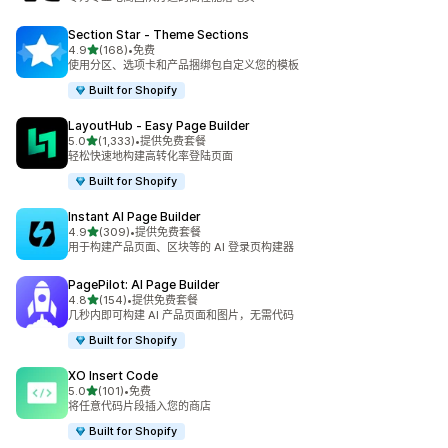
Section Star ‑ Theme Sections
星（满分 5 星）
4.9
(168)
•
免费
总共 168 条评论
使用分区、选项卡和产品捆绑包自定义您的模板
Built for Shopify
LayoutHub ‑ Easy Page Builder
星（满分 5 星）
5.0
(1,333)
•
提供免费套餐
总共 1333 条评论
轻松快速地构建高转化率登陆页面
Built for Shopify
Instant AI Page Builder
星（满分 5 星）
4.9
(309)
•
提供免费套餐
总共 309 条评论
用于构建产品页面、区块等的 AI 登录页构建器
PagePilot: AI Page Builder
星（满分 5 星）
4.8
(154)
•
提供免费套餐
总共 154 条评论
几秒内即可构建 AI 产品页面和图片，无需代码
Built for Shopify
XO Insert Code
星（满分 5 星）
5.0
(101)
•
免费
总共 101 条评论
将任意代码片段插入您的商店
Built for Shopify