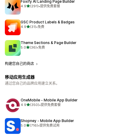
Foxify AI Landing Page Builder
星（满分 5 星）
4.9
(291)
•
提供免费套餐
总共 291 条评论
GSC Product Labels & Badges
星（满分 5 星）
4.9
(31)
•
免费
总共 31 条评论
Theme Sections & Page Builder
星（满分 5 星）
5.0
(36)
•
免费
总共 36 条评论
构建您自己的商店
移动应用生成器
通过您自己的品牌应用建立关系。
OneMobile ‑ Mobile App Builder
星（满分 5 星）
4.9
(350)
•
提供免费套餐
总共 350 条评论
Shopney ‑ Mobile App Builder
星（满分 5 星）
5.0
(716)
•
提供免费试用
总共 716 条评论