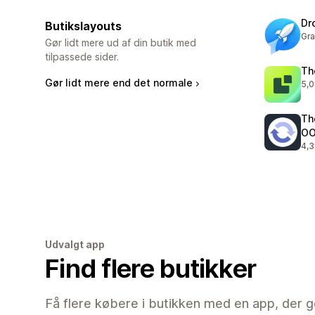
Dr
Butikslayouts
Gra
Gør lidt mere ud af din butik med
tilpassede sider.
Th
Gør lidt mere end det normale
5,0
36 
Th
O
4,3
233
Udvalgt app
Find flere butikker
Få flere købere i butikken med en app, der g