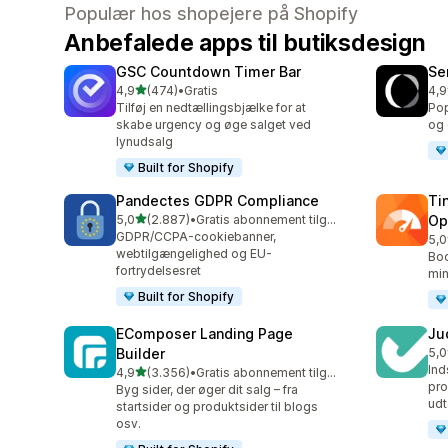
Populær hos shopejere på Shopify
Anbefalede apps til butiksdesign
GSC Countdown Timer Bar
Se
ud af 5 stjerner
4,9
(474)
•
Gratis
4,9
474 anmeldelser i alt
747
Tilføj en nedtællingsbjælke for at
Pop
skabe urgency og øge salget ved
og 
lynudsalg
Built for Shopify
Pandectes GDPR Compliance
Ti
ud af 5 stjerner
5,0
(2.887)
•
Gratis abonnement tilgængeligt
Op
2887 anmeldelser i alt
GDPR/CCPA-cookiebanner,
5,0
224
webtilgængelighed og EU-
Boo
fortrydelsesret
min
Built for Shopify
EComposer Landing Page
Ju
Builder
5,0
429
In
ud af 5 stjerner
4,9
(3.356)
•
Gratis abonnement tilgængeligt
3356 anmeldelser i alt
pro
Byg sider, der øger dit salg – fra
udt
startsider og produktsider til blogs
osv.