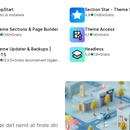
opStart
Section Star ‑ Theme 
ud af 5 stjerner
tis at installere
4,9
(168)
•
Gratis
168 anmeldelser i alt
eme Sections & Page Builder
Theme Access
ud af 5 stjerner
ud af 5 stjerner
(36)
•
Gratis
4,1
(4)
•
Gratis
anmeldelser i alt
4 anmeldelser i alt
eme Updater & Backups |
Headless
ud af 5 stjerner
OTS
5,0
(3)
•
Gratis
3 anmeldelser i alt
ud af 5 stjerner
(233)
•
Gratis abonnement tilgængeligt
 anmeldelser i alt
ør det nemt at finde din