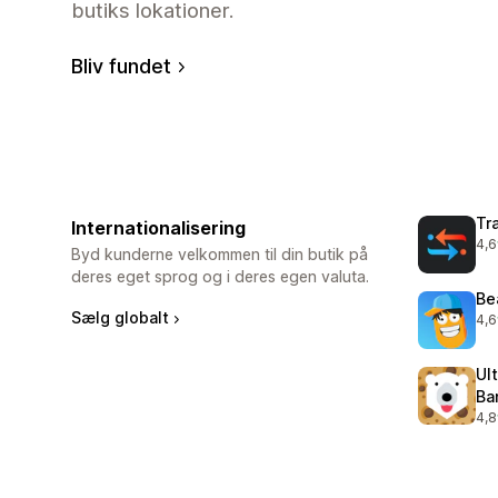
butiks lokationer.
Bliv fundet
Tr
Internationalisering
4,6
724
Byd kunderne velkommen til din butik på
deres eget sprog og i deres egen valuta.
Be
Sælg globalt
4,6
105
Ul
Ba
4,8
66 