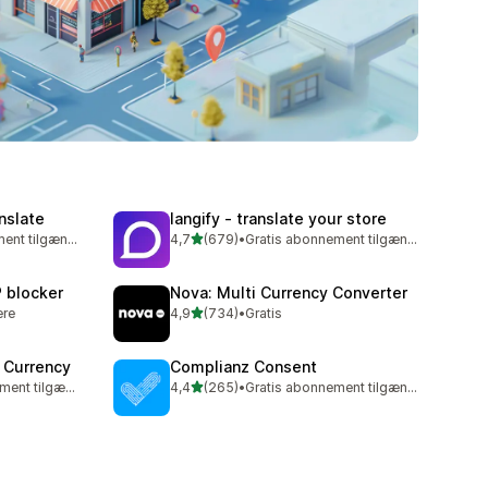
nslate
langify ‑ translate your store
ud af 5 stjerner
Gratis abonnement tilgængeligt
4,7
(679)
•
Gratis abonnement tilgængeligt
679 anmeldelser i alt
P blocker
Nova: Multi Currency Converter
ud af 5 stjerner
ere
4,9
(734)
•
Gratis
734 anmeldelser i alt
 Currency
Complianz Consent
ud af 5 stjerner
Gratis abonnement tilgængeligt
4,4
(265)
•
Gratis abonnement tilgængeligt
265 anmeldelser i alt