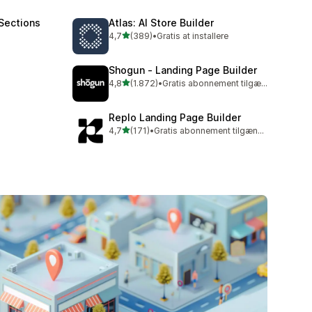
Sections
Atlas: AI Store Builder
ud af 5 stjerner
4,7
(389)
•
Gratis at installere
389 anmeldelser i alt
Shogun ‑ Landing Page Builder
ud af 5 stjerner
4,8
(1.872)
•
Gratis abonnement tilgængeligt
1872 anmeldelser i alt
Replo Landing Page Builder
ud af 5 stjerner
4,7
(171)
•
Gratis abonnement tilgængeligt
171 anmeldelser i alt