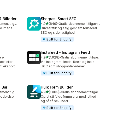
 Billeder
Sherpas: Smart SEO
ud af 5 stjerner
Gratis abonnement tilgængeligt
4,9
(849)
•
Gratis abonnement tilgængeligt
849 anmeldelser i alt
ed Image
Drive trafik og salg gennem forbedret
SEO og sidehastighed.
Built for Shopify
Instafeed ‑ Instagram Feed
ud af 5 stjerner
ere
4,9
(1.928)
•
Gratis abonnement tilgængeligt
1928 anmeldelser i alt
elt eller
Vis Instagram-feeds, Reels og Insta-
t, eksport
UGC som shoppable videoer
Built for Shopify
 Bar
Hulk Form Builder
ud af 5 stjerner
Gratis abonnement tilgængeligt
4,9
(1.885)
•
Gratis abonnement tilgængeligt
1885 anmeldelser i alt
ddelelser
Opret stilfulde formularer med lethed
og på få sekunder.
Built for Shopify