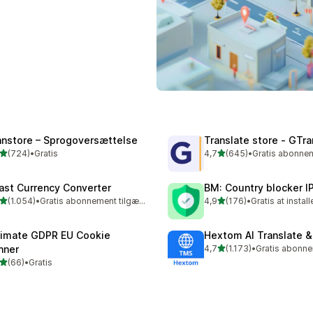
anstore – Sprogoversættelse
Translate store ‑ GTra
ud af 5 stjerner
ud af 5 stjerner
(724)
•
Gratis
4,7
(645)
•
 anmeldelser i alt
645 anmeldelser i alt
ast Currency Converter
BM: Country blocker I
ud af 5 stjerner
ud af 5 stjerner
(1.054)
•
Gratis abonnement tilgængeligt
4,9
(176)
•
Gratis at install
4 anmeldelser i alt
176 anmeldelser i alt
timate GDPR EU Cookie
Hextom AI Translate &
ud af 5 stjerner
nner
4,7
(1.173)
•
1173 anmeldelser i alt
ud af 5 stjerner
(66)
•
Gratis
anmeldelser i alt