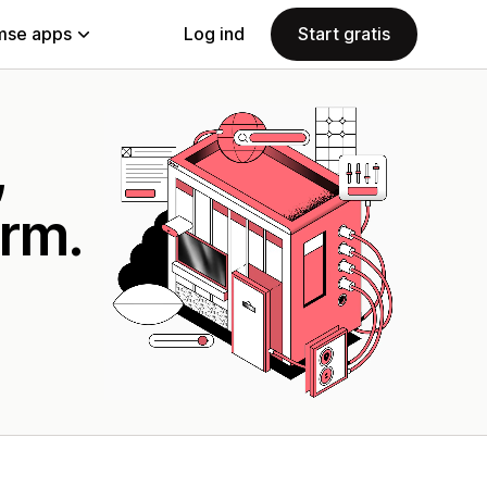
se apps
Log ind
Start gratis
,
rm.