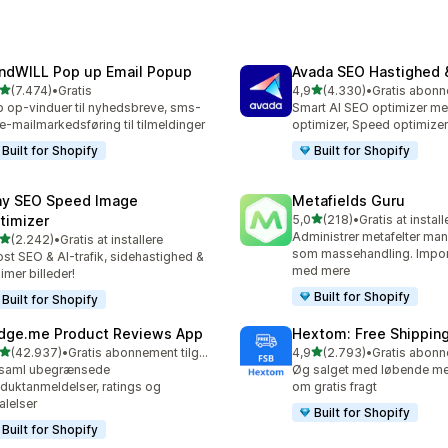
ndWILL Pop up Email Popup
Avada SEO Hastighed &
ud af 5 stjerner
ud af 5 stjerner
(7.474)
•
Gratis
4,9
(4.330)
•
4 anmeldelser i alt
4330 anmeldelser i alt
 op-vinduer til nyhedsbreve, sms-
Smart AI SEO optimizer m
e-mailmarkedsføring til tilmeldinger
optimizer, Speed optimizer
Built for Shopify
Built for Shopify
ny SEO Speed Image
Metafields Guru
ud af 5 stjerner
timizer
5,0
(218)
•
Gratis at install
218 anmeldelser i alt
Administrer metafelter manu
ud af 5 stjerner
(2.242)
•
Gratis at installere
2 anmeldelser i alt
som massehandling. Impor
st SEO & AI-trafik, sidehastighed &
med mere
imer billeder!
Built for Shopify
Built for Shopify
dge.me Product Reviews App
Hextom: Free Shipping
ud af 5 stjerner
ud af 5 stjerner
(42.937)
•
Gratis abonnement tilgængeligt
4,9
(2.793)
•
37 anmeldelser i alt
2793 anmeldelser i alt
dsaml ubegrænsede
Øg salget med løbende me
duktanmeldelser, ratings og
om gratis fragt
alelser
Built for Shopify
Built for Shopify