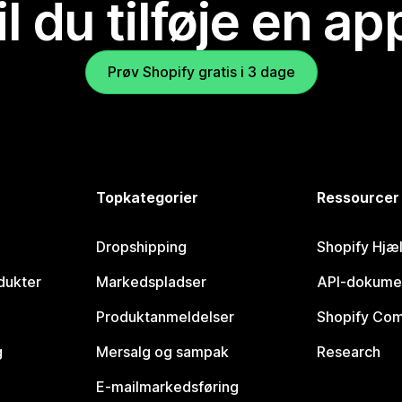
il du tilføje en ap
Prøv Shopify gratis i 3 dage
Topkategorier
Ressourcer
Dropshipping
Shopify Hjæ
dukter
Markedspladser
API-dokume
Produktanmeldelser
Shopify Co
g
Mersalg og sampak
Research
E-mailmarkedsføring