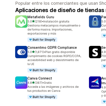
Popular entre los comerciantes que usan Sho
Aplicaciones de diseño de tienda
Metafields Guru
Pa
de 5 estrellas
5.0
(218)
•
Instalación gratuita
5.0
218 reseñas en total
288
Gestiona metacampos manualmente o
Cum
de forma masiva. Importaciones,
pri
exportaciones y más
Built for Shopify
Consentmo GDPR Compliance
Se
de 5 estrellas
5.0
(1,871)
•
Plan gratis disponible
4.9
1871 reseñas en total
271
Cumplimiento de cookies RGPD/CCPA,
700
accesibilidad web y desistimiento de
per
la UE
Built for Shopify
Canva Connect
Av
de 5 estrellas
4.8
(387)
•
Gratis
Im
387 reseñas en total
Accede a las imágenes y archivos de
4.9
433
tus productos en Canva
Opt
y d
Built for Shopify