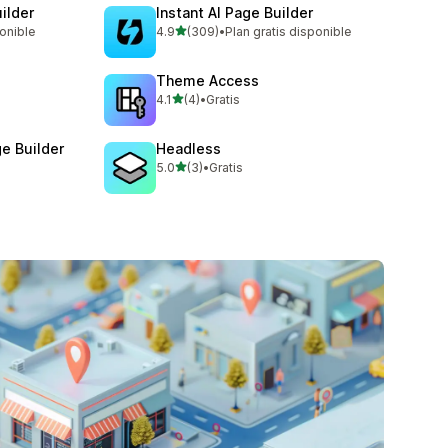
ilder
Instant AI Page Builder
de 5 estrellas
ponible
4.9
(309)
•
Plan gratis disponible
309 reseñas en total
Theme Access
de 5 estrellas
4.1
(4)
•
Gratis
4 reseñas en total
e Builder
Headless
de 5 estrellas
5.0
(3)
•
Gratis
3 reseñas en total