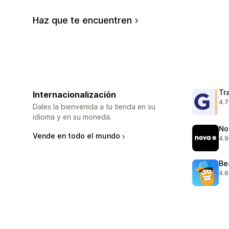
Haz que te encuentren
Tr
Internacionalización
4.7
645
Dales la bienvenida a tu tienda en su
idioma y en su moneda.
No
Vende en todo el mundo
4.9
736
Be
4.6
105