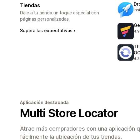
Dr
Tiendas
Ins
Dale a tu tienda un toque especial con
páginas personalizadas.
Ge
Supera las expectativas
4.9
396
Th
O
4.3
233
Aplicación destacada
Multi Store Locator
Atrae más compradores con una aplicación q
fácilmente la ubicación de tus tiendas.