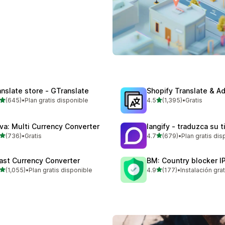
anslate store ‑ GTranslate
Shopify Translate & A
de 5 estrellas
de 5 estrellas
(645)
•
Plan gratis disponible
4.5
(1,395)
•
Gratis
 reseñas en total
1395 reseñas en total
va: Multi Currency Converter
langify ‑ traduzca su 
de 5 estrellas
de 5 estrellas
(736)
•
Gratis
4.7
(679)
•
Plan gratis dis
 reseñas en total
679 reseñas en total
ast Currency Converter
BM: Country blocker I
de 5 estrellas
de 5 estrellas
(1,055)
•
Plan gratis disponible
4.9
(177)
•
Instalación grat
5 reseñas en total
177 reseñas en total