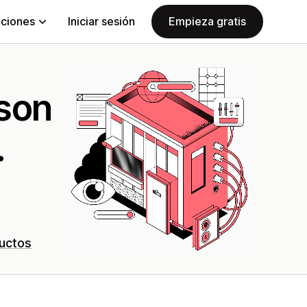
aciones
Iniciar sesión
Empieza gratis
 son
.
ductos