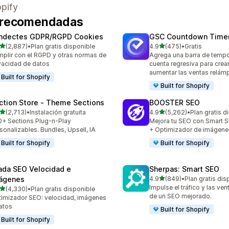
pify
s recomendadas
ndectes GDPR/RGPD Cookies
GSC Countdown Timer
de 5 estrellas
de 5 estrellas
(2,887)
•
Plan gratis disponible
4.9
(475)
•
Gratis
7 reseñas en total
475 reseñas en total
plir con el RGPD y otras normas de
Agrega una barra de tempo
vacidad de datos
cuenta regresiva para crea
aumentar las ventas relá
Built for Shopify
Built for Shopify
ction Store ‑ Theme Sections
BOOSTER SEO
de 5 estrellas
de 5 estrellas
(2,713)
•
Instalación gratuita
4.9
(5,262)
•
Plan gratis d
3 reseñas en total
5262 reseñas en total
+ Sections Plug-n-Play
Mejora tu SEO con Smart 
sonalizables. Bundles, Upsell, IA
+ Optimizador de imágene
Built for Shopify
Built for Shopify
ada SEO Velocidad e
Sherpas: Smart SEO
de 5 estrellas
ágenes
4.9
(849)
•
Plan gratis dis
849 reseñas en total
Impulse el tráfico y las ven
de 5 estrellas
(4,330)
•
Plan gratis disponible
0 reseñas en total
de un SEO mejorado.
imizador SEO: velocidad, imágenes
atos
Built for Shopify
Built for Shopify