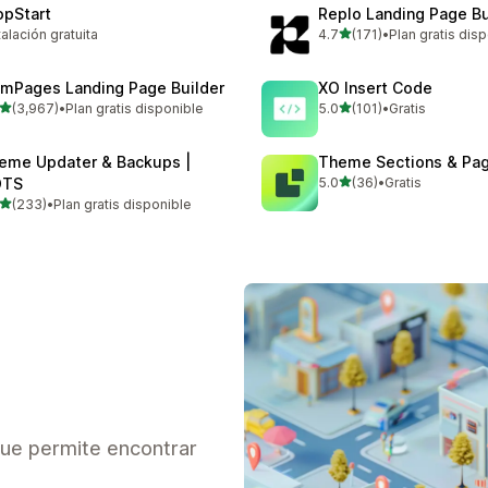
opStart
Replo Landing Page Bu
de 5 estrellas
talación gratuita
4.7
(171)
•
Plan gratis dis
171 reseñas en total
mPages Landing Page Builder
XO Insert Code
de 5 estrellas
de 5 estrellas
(3,967)
•
Plan gratis disponible
5.0
(101)
•
Gratis
7 reseñas en total
101 reseñas en total
eme Updater & Backups |
Theme Sections & Pag
de 5 estrellas
OTS
5.0
(36)
•
Gratis
36 reseñas en total
de 5 estrellas
(233)
•
Plan gratis disponible
 reseñas en total
ue permite encontrar