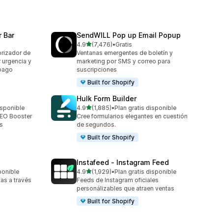
 Bar
SendWILL Pop up Email Popup
de 5 estrellas
4.9
(7,476)
•
Gratis
7476 reseñas en total
rizador de
Ventanas emergentes de boletín y
r urgencia y
marketing por SMS y correo para
mpago
suscripciones
Built for Shopify
Hulk Form Builder
de 5 estrellas
isponible
4.9
(1,885)
•
Plan gratis disponible
1885 reseñas en total
SEO Booster
Cree formularios elegantes en cuestión
s
de segundos.
Built for Shopify
Instafeed ‑ Instagram Feed
de 5 estrellas
ponible
4.9
(1,929)
•
Plan gratis disponible
1929 reseñas en total
tas a través
Feeds de Instagram oficiales
personálizables que atraen ventas
Built for Shopify