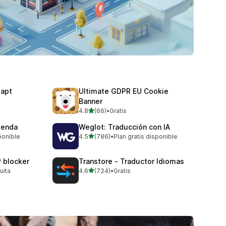
dapt
Ultimate GDPR EU Cookie
Banner
de 5 estrellas
4.8
(66)
•
Gratis
66 reseñas en total
tienda
Weglot: Traducción con IA
de 5 estrellas
ponible
4.5
(786)
•
Plan gratis disponible
786 reseñas en total
P blocker
Transtore ‑ Traductor Idiomas
de 5 estrellas
uita
4.6
(724)
•
Gratis
724 reseñas en total